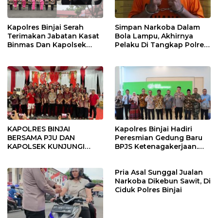
Kapolres Binjai Serah
Simpan Narkoba Dalam
Terimakan Jabatan Kasat
Bola Lampu, Akhirnya
Binmas Dan Kapolsek
Pelaku Di Tangkap Polres
Binjai Utara
Binjai
KAPOLRES BINJAI
Kapolres Binjai Hadiri
BERSAMA PJU DAN
Peresmian Gedung Baru
KAPOLSEK KUNJUNGI
BPJS Ketenagakerjaan.
VIHARA SETIA BUDDHA
“Dorong Perlindungan
BINJAI
Menyeluruh bagi Pekerja”
Pria Asal Sunggal Jualan
Narkoba Dikebun Sawit, Di
Ciduk Polres Binjai