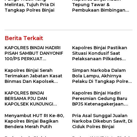
Melintas, Tujuh Pria Di
Tepung Tawar &
Tangkap Polres Binjai
Pembukaan Bimbingan
Manasik Haji Kota Binjai
Berita Terkait
KAPOLRES BINJAI HADIRI
Kapolres Binjai Pastikan
PISAH SAMBUT DANYONIF
Situasi Kondusif Saat
100/PS PERKUAT
Pelaksanaan Pilkades
SINERGITAS TNI-POLRI
Tandem Hulu-I
Kapolres Binjai Serah
Simpan Narkoba Dalam
Terimakan Jabatan Kasat
Bola Lampu, Akhirnya
Binmas Dan Kapolsek
Pelaku Di Tangkap Polres
Binjai Utara
Binjai
KAPOLRES BINJAI
Kapolres Binjai Hadiri
BERSAMA PJU DAN
Peresmian Gedung Baru
KAPOLSEK KUNJUNGI
BPJS Ketenagakerjaan.
VIHARA SETIA BUDDHA
“Dorong Perlindungan
BINJAI
Menyeluruh bagi Pekerja”
Menyambut HUT RI Ke-80,
Pria Asal Sunggal Jualan
Kapolres Binjai Bagikan
Narkoba Dikebun Sawit, Di
Bendera Merah Putih
Ciduk Polres Binjai