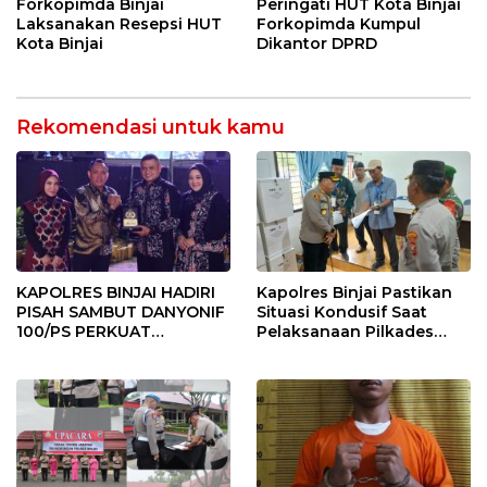
Forkopimda Binjai
Peringati HUT Kota Binjai
Laksanakan Resepsi HUT
Forkopimda Kumpul
Kota Binjai
Dikantor DPRD
Rekomendasi untuk kamu
KAPOLRES BINJAI HADIRI
Kapolres Binjai Pastikan
PISAH SAMBUT DANYONIF
Situasi Kondusif Saat
100/PS PERKUAT
Pelaksanaan Pilkades
SINERGITAS TNI-POLRI
Tandem Hulu-I