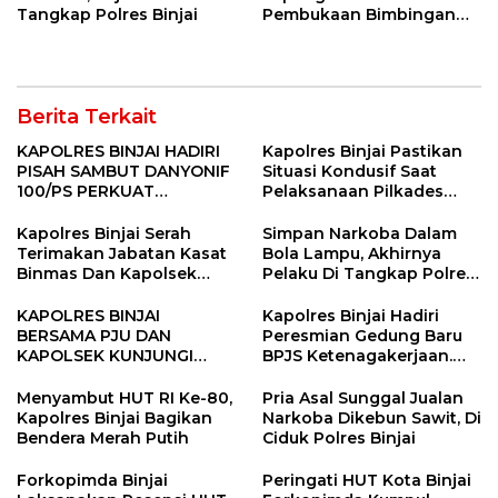
Tangkap Polres Binjai
Pembukaan Bimbingan
Manasik Haji Kota Binjai
Berita Terkait
KAPOLRES BINJAI HADIRI
Kapolres Binjai Pastikan
PISAH SAMBUT DANYONIF
Situasi Kondusif Saat
100/PS PERKUAT
Pelaksanaan Pilkades
SINERGITAS TNI-POLRI
Tandem Hulu-I
Kapolres Binjai Serah
Simpan Narkoba Dalam
Terimakan Jabatan Kasat
Bola Lampu, Akhirnya
Binmas Dan Kapolsek
Pelaku Di Tangkap Polres
Binjai Utara
Binjai
KAPOLRES BINJAI
Kapolres Binjai Hadiri
BERSAMA PJU DAN
Peresmian Gedung Baru
KAPOLSEK KUNJUNGI
BPJS Ketenagakerjaan.
VIHARA SETIA BUDDHA
“Dorong Perlindungan
BINJAI
Menyeluruh bagi Pekerja”
Menyambut HUT RI Ke-80,
Pria Asal Sunggal Jualan
Kapolres Binjai Bagikan
Narkoba Dikebun Sawit, Di
Bendera Merah Putih
Ciduk Polres Binjai
Forkopimda Binjai
Peringati HUT Kota Binjai