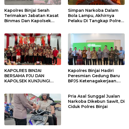
Kapolres Binjai Serah
Simpan Narkoba Dalam
Terimakan Jabatan Kasat
Bola Lampu, Akhirnya
Binmas Dan Kapolsek
Pelaku Di Tangkap Polres
Binjai Utara
Binjai
KAPOLRES BINJAI
Kapolres Binjai Hadiri
BERSAMA PJU DAN
Peresmian Gedung Baru
KAPOLSEK KUNJUNGI
BPJS Ketenagakerjaan.
VIHARA SETIA BUDDHA
“Dorong Perlindungan
BINJAI
Menyeluruh bagi Pekerja”
Pria Asal Sunggal Jualan
Narkoba Dikebun Sawit, Di
Ciduk Polres Binjai