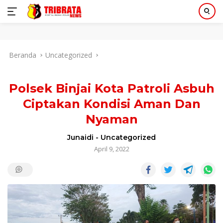
Langsung
Beranda
Uncategorized
ke
konten
Polsek Binjai Kota Patroli Asbuh
Ciptakan Kondisi Aman Dan
Nyaman
Junaidi
-
Uncategorized
April 9, 2022