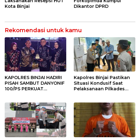
Laksanakan Resepsi HUT
Forkopimda Kumpul
Kota Binjai
Dikantor DPRD
Rekomendasi untuk kamu
KAPOLRES BINJAI HADIRI
Kapolres Binjai Pastikan
PISAH SAMBUT DANYONIF
Situasi Kondusif Saat
100/PS PERKUAT
Pelaksanaan Pilkades
SINERGITAS TNI-POLRI
Tandem Hulu-I