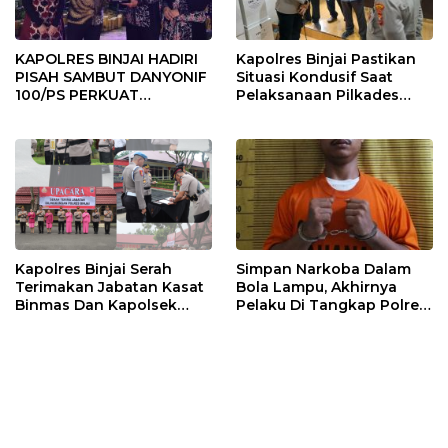
KAPOLRES BINJAI HADIRI
Kapolres Binjai Pastikan
PISAH SAMBUT DANYONIF
Situasi Kondusif Saat
100/PS PERKUAT
Pelaksanaan Pilkades
SINERGITAS TNI-POLRI
Tandem Hulu-I
Kapolres Binjai Serah
Simpan Narkoba Dalam
Terimakan Jabatan Kasat
Bola Lampu, Akhirnya
Binmas Dan Kapolsek
Pelaku Di Tangkap Polres
Binjai Utara
Binjai