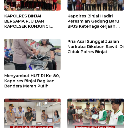
KAPOLRES BINJAI
Kapolres Binjai Hadiri
BERSAMA PJU DAN
Peresmian Gedung Baru
KAPOLSEK KUNJUNGI
BPJS Ketenagakerjaan.
VIHARA SETIA BUDDHA
“Dorong Perlindungan
BINJAI
Menyeluruh bagi Pekerja”
Pria Asal Sunggal Jualan
Narkoba Dikebun Sawit, Di
Ciduk Polres Binjai
Menyambut HUT RI Ke-80,
Kapolres Binjai Bagikan
Bendera Merah Putih