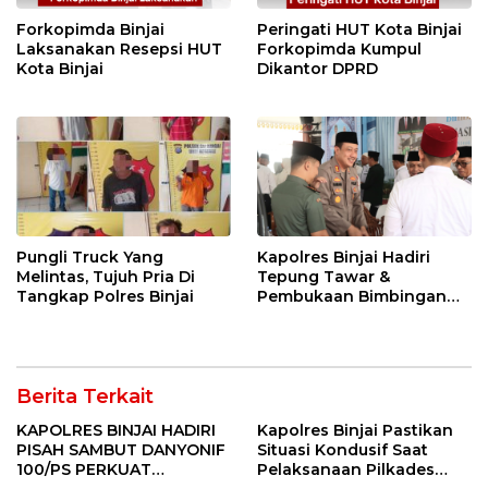
Forkopimda Binjai
Peringati HUT Kota Binjai
Laksanakan Resepsi HUT
Forkopimda Kumpul
Kota Binjai
Dikantor DPRD
Pungli Truck Yang
Kapolres Binjai Hadiri
Melintas, Tujuh Pria Di
Tepung Tawar &
Tangkap Polres Binjai
Pembukaan Bimbingan
Manasik Haji Kota Binjai
Berita Terkait
KAPOLRES BINJAI HADIRI
Kapolres Binjai Pastikan
PISAH SAMBUT DANYONIF
Situasi Kondusif Saat
100/PS PERKUAT
Pelaksanaan Pilkades