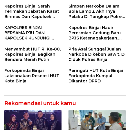
SINERGITAS TNI-POLRI
Tandem Hulu-I
Kapolres Binjai Serah
Simpan Narkoba Dalam
Terimakan Jabatan Kasat
Bola Lampu, Akhirnya
Binmas Dan Kapolsek
Pelaku Di Tangkap Polres
Binjai Utara
Binjai
KAPOLRES BINJAI
Kapolres Binjai Hadiri
BERSAMA PJU DAN
Peresmian Gedung Baru
KAPOLSEK KUNJUNGI
BPJS Ketenagakerjaan.
VIHARA SETIA BUDDHA
“Dorong Perlindungan
BINJAI
Menyeluruh bagi Pekerja”
Menyambut HUT RI Ke-80,
Pria Asal Sunggal Jualan
Kapolres Binjai Bagikan
Narkoba Dikebun Sawit, Di
Bendera Merah Putih
Ciduk Polres Binjai
Forkopimda Binjai
Peringati HUT Kota Binjai
Laksanakan Resepsi HUT
Forkopimda Kumpul
Kota Binjai
Dikantor DPRD
Rekomendasi untuk kamu