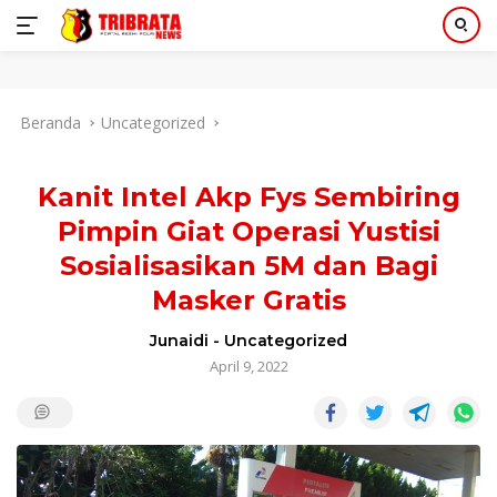
Langsung
Beranda
Uncategorized
ke
konten
Kanit Intel Akp Fys Sembiring
Pimpin Giat Operasi Yustisi
Sosialisasikan 5M dan Bagi
Masker Gratis
Junaidi
-
Uncategorized
April 9, 2022