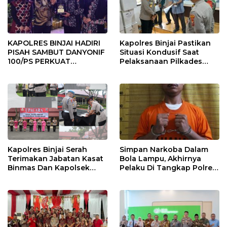
KAPOLRES BINJAI HADIRI
Kapolres Binjai Pastikan
PISAH SAMBUT DANYONIF
Situasi Kondusif Saat
100/PS PERKUAT
Pelaksanaan Pilkades
SINERGITAS TNI-POLRI
Tandem Hulu-I
Kapolres Binjai Serah
Simpan Narkoba Dalam
Terimakan Jabatan Kasat
Bola Lampu, Akhirnya
Binmas Dan Kapolsek
Pelaku Di Tangkap Polres
Binjai Utara
Binjai