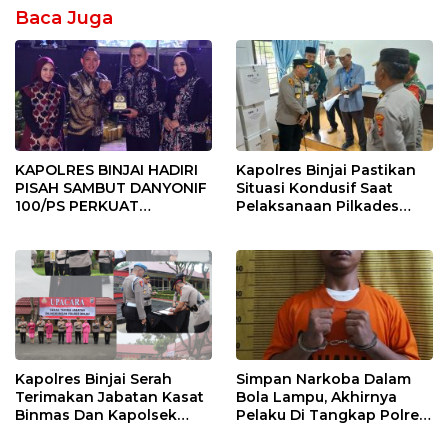
Baca Juga
KAPOLRES BINJAI HADIRI
Kapolres Binjai Pastikan
PISAH SAMBUT DANYONIF
Situasi Kondusif Saat
100/PS PERKUAT
Pelaksanaan Pilkades
SINERGITAS TNI-POLRI
Tandem Hulu-I
Kapolres Binjai Serah
Simpan Narkoba Dalam
Terimakan Jabatan Kasat
Bola Lampu, Akhirnya
Binmas Dan Kapolsek
Pelaku Di Tangkap Polres
Binjai Utara
Binjai