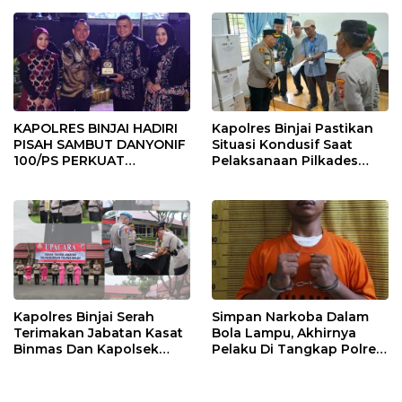
KAPOLRES BINJAI HADIRI
Kapolres Binjai Pastikan
PISAH SAMBUT DANYONIF
Situasi Kondusif Saat
100/PS PERKUAT
Pelaksanaan Pilkades
SINERGITAS TNI-POLRI
Tandem Hulu-I
Kapolres Binjai Serah
Simpan Narkoba Dalam
Terimakan Jabatan Kasat
Bola Lampu, Akhirnya
Binmas Dan Kapolsek
Pelaku Di Tangkap Polres
Binjai Utara
Binjai