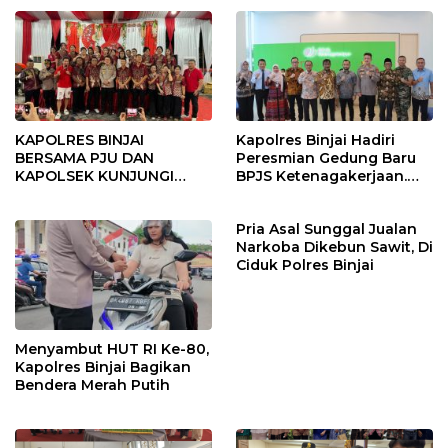
KAPOLRES BINJAI
Kapolres Binjai Hadiri
BERSAMA PJU DAN
Peresmian Gedung Baru
KAPOLSEK KUNJUNGI
BPJS Ketenagakerjaan.
VIHARA SETIA BUDDHA
“Dorong Perlindungan
BINJAI
Menyeluruh bagi Pekerja”
Pria Asal Sunggal Jualan
Narkoba Dikebun Sawit, Di
Ciduk Polres Binjai
Menyambut HUT RI Ke-80,
Kapolres Binjai Bagikan
Bendera Merah Putih