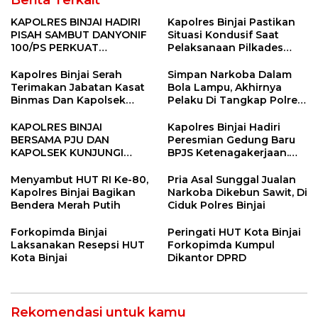
Berita Terkait
KAPOLRES BINJAI HADIRI
Kapolres Binjai Pastikan
PISAH SAMBUT DANYONIF
Situasi Kondusif Saat
100/PS PERKUAT
Pelaksanaan Pilkades
SINERGITAS TNI-POLRI
Tandem Hulu-I
Kapolres Binjai Serah
Simpan Narkoba Dalam
Terimakan Jabatan Kasat
Bola Lampu, Akhirnya
Binmas Dan Kapolsek
Pelaku Di Tangkap Polres
Binjai Utara
Binjai
KAPOLRES BINJAI
Kapolres Binjai Hadiri
BERSAMA PJU DAN
Peresmian Gedung Baru
KAPOLSEK KUNJUNGI
BPJS Ketenagakerjaan.
VIHARA SETIA BUDDHA
“Dorong Perlindungan
BINJAI
Menyeluruh bagi Pekerja”
Menyambut HUT RI Ke-80,
Pria Asal Sunggal Jualan
Kapolres Binjai Bagikan
Narkoba Dikebun Sawit, Di
Bendera Merah Putih
Ciduk Polres Binjai
Forkopimda Binjai
Peringati HUT Kota Binjai
Laksanakan Resepsi HUT
Forkopimda Kumpul
Kota Binjai
Dikantor DPRD
Rekomendasi untuk kamu