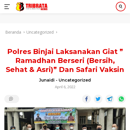
Langsung
Beranda
Uncategorized
ke
konten
Polres Binjai Laksanakan Giat ”
Ramadhan Berseri (Bersih,
Sehat & Asri)” Dan Safari Vaksin
Junaidi
-
Uncategorized
April 6, 2022