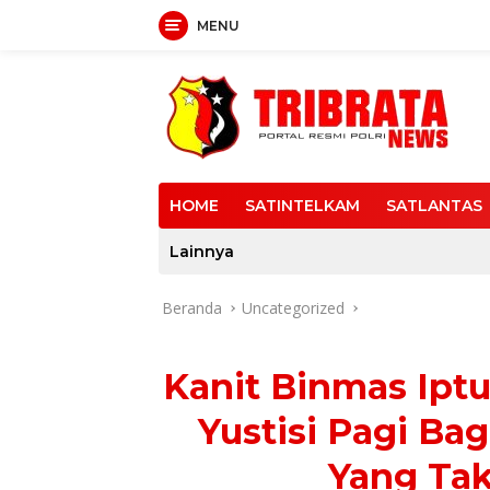
MENU
Langsung
ke
konten
HOME
SATINTELKAM
SATLANTAS
Lainnya
Beranda
Uncategorized
Kanit Binmas Ipt
Yustisi Pagi Ba
Yang Tak