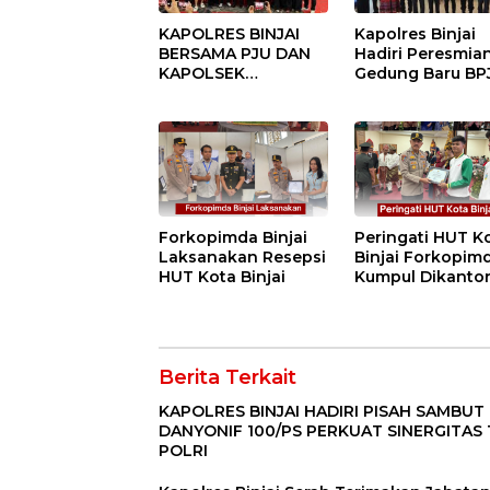
KAPOLRES BINJAI
Kapolres Binjai
BERSAMA PJU DAN
Hadiri Peresmia
KAPOLSEK
Gedung Baru BP
KUNJUNGI VIHARA
Ketenagakerjaan
SETIA BUDDHA
“Dorong
BINJAI
Perlindungan
Menyeluruh bag
Pekerja”
Forkopimda Binjai
Peringati HUT K
Laksanakan Resepsi
Binjai Forkopim
HUT Kota Binjai
Kumpul Dikanto
DPRD
Berita Terkait
KAPOLRES BINJAI HADIRI PISAH SAMBUT
DANYONIF 100/PS PERKUAT SINERGITAS 
POLRI