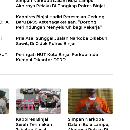
n
Simpan Narkoba Dalam Bola Lampu,
Akhirnya Pelaku Di Tangkap Polres Binjai
Kapolres Binjai Hadiri Peresmian Gedung
DDHA
Baru BPJS Ketenagakerjaan. “Dorong
Perlindungan Menyeluruh bagi Pekerja”
i
Pria Asal Sunggal Jualan Narkoba Dikebun
Sawit, Di Ciduk Polres Binjai
 HUT
Peringati HUT Kota Binjai Forkopimda
Kumpul Dikantor DPRD
Kapolres Binjai
Simpan Narkoba
Serah Terimakan
Dalam Bola Lampu,
Jabatan Kasat
Akhirnya Pelaku Di