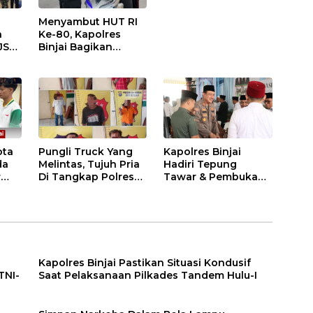
Menyambut HUT RI
n
Ke-80, Kapolres
JS
Binjai Bagikan
.
Bendera Merah Putih
i
ota
Pungli Truck Yang
Kapolres Binjai
da
Melintas, Tujuh Pria
Hadiri Tepung
r
Di Tangkap Polres
Tawar & Pembukaan
Binjai
Bimbingan Manasik
Haji Kota Binjai
Kapolres Binjai Pastikan Situasi Kondusif
TNI-
Saat Pelaksanaan Pilkades Tandem Hulu-I