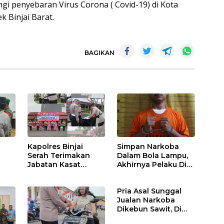
i penyebaran Virus Corona ( Covid-19) di Kota
k Binjai Barat.
BAGIKAN
Kapolres Binjai
Simpan Narkoba
Serah Terimakan
Dalam Bola Lampu,
Jabatan Kasat
Akhirnya Pelaku Di
Binmas Dan
Tangkap Polres
m
Kapolsek Binjai
Binjai
Pria Asal Sunggal
Utara
Jualan Narkoba
Dikebun Sawit, Di
Ciduk Polres Binjai