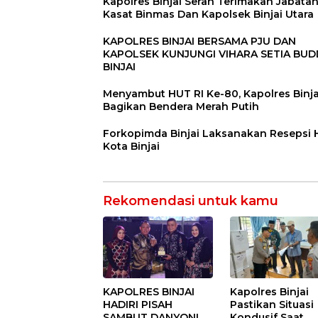
Kapolres Binjai Serah Terimakan Jabata
Kasat Binmas Dan Kapolsek Binjai Utara
KAPOLRES BINJAI BERSAMA PJU DAN
KAPOLSEK KUNJUNGI VIHARA SETIA BU
BINJAI
Menyambut HUT RI Ke-80, Kapolres Binja
Bagikan Bendera Merah Putih
Forkopimda Binjai Laksanakan Resepsi
Kota Binjai
Rekomendasi untuk kamu
KAPOLRES BINJAI
Kapolres Binjai
HADIRI PISAH
Pastikan Situasi
SAMBUT DANYONIF
Kondusif Saat