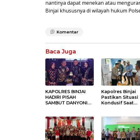
nantinya dapat menekan atau mengurang
Binjai khususnya di wilayah hukum Polse
Komentar
Baca Juga
KAPOLRES BINJAI
Kapolres Binjai
HADIRI PISAH
Pastikan Situasi
SAMBUT DANYONIF
Kondusif Saat
100/PS PERKUAT
Pelaksanaan
SINERGITAS TNI-
Pilkades Tande
POLRI
Hulu-I