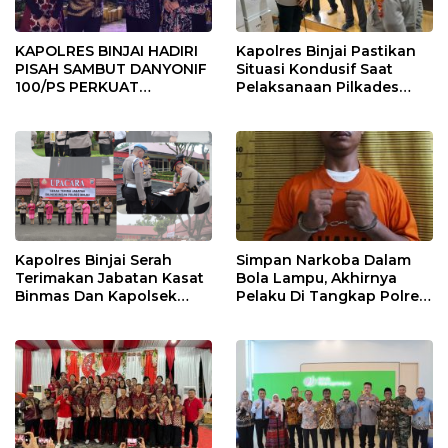
KAPOLRES BINJAI HADIRI
Kapolres Binjai Pastikan
PISAH SAMBUT DANYONIF
Situasi Kondusif Saat
100/PS PERKUAT
Pelaksanaan Pilkades
SINERGITAS TNI-POLRI
Tandem Hulu-I
Kapolres Binjai Serah
Simpan Narkoba Dalam
Terimakan Jabatan Kasat
Bola Lampu, Akhirnya
Binmas Dan Kapolsek
Pelaku Di Tangkap Polres
Binjai Utara
Binjai