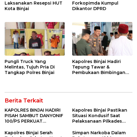
Laksanakan Resepsi HUT
Forkopimda Kumpul
Kota Binjai
Dikantor DPRD
Pungli Truck Yang
Kapolres Binjai Hadiri
Melintas, Tujuh Pria Di
Tepung Tawar &
Tangkap Polres Binjai
Pembukaan Bimbingan
Manasik Haji Kota Binjai
Berita Terkait
KAPOLRES BINJAI HADIRI
Kapolres Binjai Pastikan
PISAH SAMBUT DANYONIF
Situasi Kondusif Saat
100/PS PERKUAT
Pelaksanaan Pilkades
SINERGITAS TNI-POLRI
Tandem Hulu-I
Kapolres Binjai Serah
Simpan Narkoba Dalam