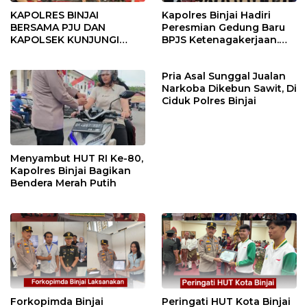
KAPOLRES BINJAI
Kapolres Binjai Hadiri
BERSAMA PJU DAN
Peresmian Gedung Baru
KAPOLSEK KUNJUNGI
BPJS Ketenagakerjaan.
VIHARA SETIA BUDDHA
“Dorong Perlindungan
BINJAI
Menyeluruh bagi Pekerja”
Pria Asal Sunggal Jualan
Narkoba Dikebun Sawit, Di
Ciduk Polres Binjai
Menyambut HUT RI Ke-80,
Kapolres Binjai Bagikan
Bendera Merah Putih
Forkopimda Binjai
Peringati HUT Kota Binjai