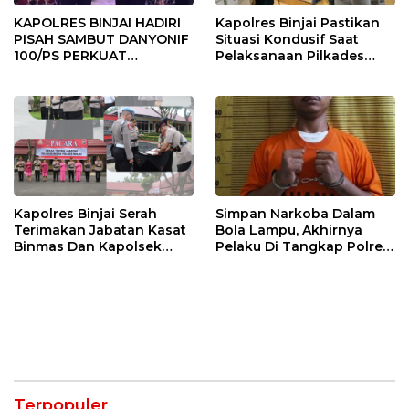
KAPOLRES BINJAI HADIRI
Kapolres Binjai Pastikan
PISAH SAMBUT DANYONIF
Situasi Kondusif Saat
100/PS PERKUAT
Pelaksanaan Pilkades
SINERGITAS TNI-POLRI
Tandem Hulu-I
Kapolres Binjai Serah
Simpan Narkoba Dalam
Terimakan Jabatan Kasat
Bola Lampu, Akhirnya
Binmas Dan Kapolsek
Pelaku Di Tangkap Polres
Binjai Utara
Binjai
Terpopuler