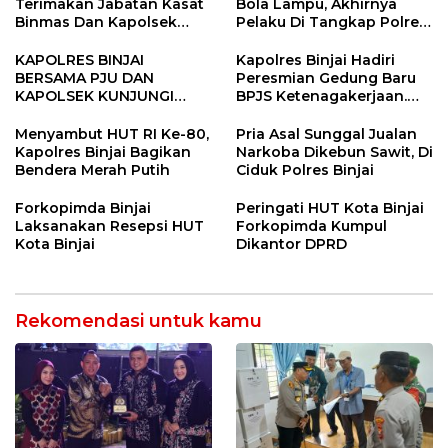
Terimakan Jabatan Kasat
Bola Lampu, Akhirnya
Binmas Dan Kapolsek
Pelaku Di Tangkap Polres
Binjai Utara
Binjai
KAPOLRES BINJAI
Kapolres Binjai Hadiri
BERSAMA PJU DAN
Peresmian Gedung Baru
KAPOLSEK KUNJUNGI
BPJS Ketenagakerjaan.
VIHARA SETIA BUDDHA
“Dorong Perlindungan
BINJAI
Menyeluruh bagi Pekerja”
Menyambut HUT RI Ke-80,
Pria Asal Sunggal Jualan
Kapolres Binjai Bagikan
Narkoba Dikebun Sawit, Di
Bendera Merah Putih
Ciduk Polres Binjai
Forkopimda Binjai
Peringati HUT Kota Binjai
Laksanakan Resepsi HUT
Forkopimda Kumpul
Kota Binjai
Dikantor DPRD
Rekomendasi untuk kamu