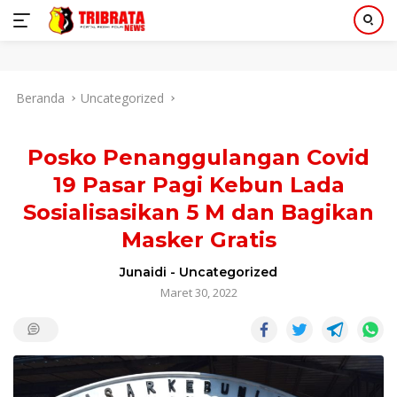
Langsung
Beranda
Uncategorized
ke
konten
Posko Penanggulangan Covid
19 Pasar Pagi Kebun Lada
Sosialisasikan 5 M dan Bagikan
Masker Gratis
Junaidi
-
Uncategorized
Maret 30, 2022