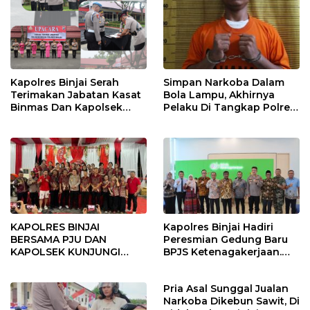
Kapolres Binjai Serah
Simpan Narkoba Dalam
Terimakan Jabatan Kasat
Bola Lampu, Akhirnya
Binmas Dan Kapolsek
Pelaku Di Tangkap Polres
Binjai Utara
Binjai
KAPOLRES BINJAI
Kapolres Binjai Hadiri
BERSAMA PJU DAN
Peresmian Gedung Baru
KAPOLSEK KUNJUNGI
BPJS Ketenagakerjaan.
VIHARA SETIA BUDDHA
“Dorong Perlindungan
BINJAI
Menyeluruh bagi Pekerja”
Pria Asal Sunggal Jualan
Narkoba Dikebun Sawit, Di