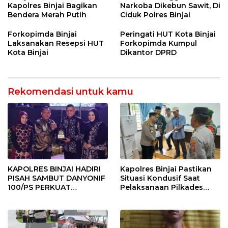
Kapolres Binjai Bagikan
Narkoba Dikebun Sawit, Di
Bendera Merah Putih
Ciduk Polres Binjai
Forkopimda Binjai
Peringati HUT Kota Binjai
Laksanakan Resepsi HUT
Forkopimda Kumpul
Kota Binjai
Dikantor DPRD
Rekomendasi untuk kamu
KAPOLRES BINJAI HADIRI
Kapolres Binjai Pastikan
PISAH SAMBUT DANYONIF
Situasi Kondusif Saat
100/PS PERKUAT
Pelaksanaan Pilkades
SINERGITAS TNI-POLRI
Tandem Hulu-I