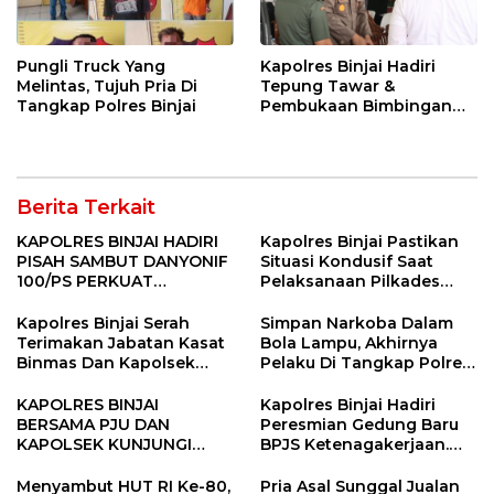
Pungli Truck Yang
Kapolres Binjai Hadiri
Melintas, Tujuh Pria Di
Tepung Tawar &
Tangkap Polres Binjai
Pembukaan Bimbingan
Manasik Haji Kota Binjai
Berita Terkait
KAPOLRES BINJAI HADIRI
Kapolres Binjai Pastikan
PISAH SAMBUT DANYONIF
Situasi Kondusif Saat
100/PS PERKUAT
Pelaksanaan Pilkades
SINERGITAS TNI-POLRI
Tandem Hulu-I
Kapolres Binjai Serah
Simpan Narkoba Dalam
Terimakan Jabatan Kasat
Bola Lampu, Akhirnya
Binmas Dan Kapolsek
Pelaku Di Tangkap Polres
Binjai Utara
Binjai
KAPOLRES BINJAI
Kapolres Binjai Hadiri
BERSAMA PJU DAN
Peresmian Gedung Baru
KAPOLSEK KUNJUNGI
BPJS Ketenagakerjaan.
VIHARA SETIA BUDDHA
“Dorong Perlindungan
BINJAI
Menyeluruh bagi Pekerja”
Menyambut HUT RI Ke-80,
Pria Asal Sunggal Jualan