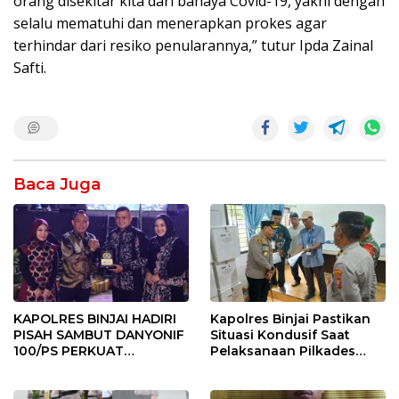
orang disekitar kita dari bahaya Covid-19, yakni dengan
selalu mematuhi dan menerapkan prokes agar
terhindar dari resiko penularannya,” tutur Ipda Zainal
Safti.
Baca Juga
KAPOLRES BINJAI HADIRI
Kapolres Binjai Pastikan
PISAH SAMBUT DANYONIF
Situasi Kondusif Saat
100/PS PERKUAT
Pelaksanaan Pilkades
SINERGITAS TNI-POLRI
Tandem Hulu-I