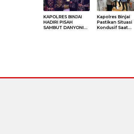
KAPOLRES BINJAI
Kapolres Binjai
HADIRI PISAH
Pastikan Situasi
SAMBUT DANYONIF
Kondusif Saat
100/PS PERKUAT
Pelaksanaan
SINERGITAS TNI-
Pilkades Tande
POLRI
Hulu-I