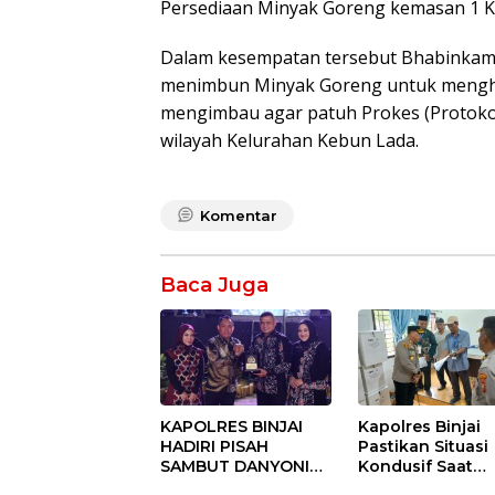
Persediaan Minyak Goreng kemasan 1 Kg 
Dalam kesempatan tersebut Bhabinkam
menimbun Minyak Goreng untuk menghi
mengimbau agar patuh Prokes (Protokol
wilayah Kelurahan Kebun Lada.
Komentar
Baca Juga
KAPOLRES BINJAI
Kapolres Binjai
HADIRI PISAH
Pastikan Situasi
SAMBUT DANYONIF
Kondusif Saat
100/PS PERKUAT
Pelaksanaan