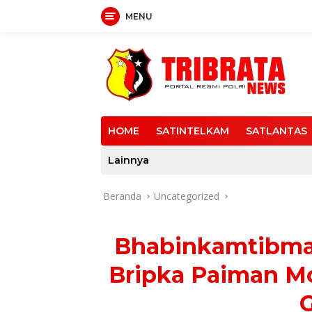
MENU
Langsung
ke
konten
HOME
SATINTELKAM
SATLANTAS
Lainnya
Beranda
Uncategorized
Bhabinkamtibma
Bripka Paiman Mo