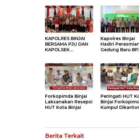
SINERGITAS TNI-
Pilkades Tande
POLRI
Hulu-I
KAPOLRES BINJAI
Kapolres Binjai
BERSAMA PJU DAN
Hadiri Peresmia
KAPOLSEK
Gedung Baru BP
KUNJUNGI VIHARA
Ketenagakerjaan
SETIA BUDDHA
“Dorong
BINJAI
Perlindungan
Menyeluruh bag
Pekerja”
Forkopimda Binjai
Peringati HUT K
Laksanakan Resepsi
Binjai Forkopim
HUT Kota Binjai
Kumpul Dikanto
DPRD
Berita Terkait