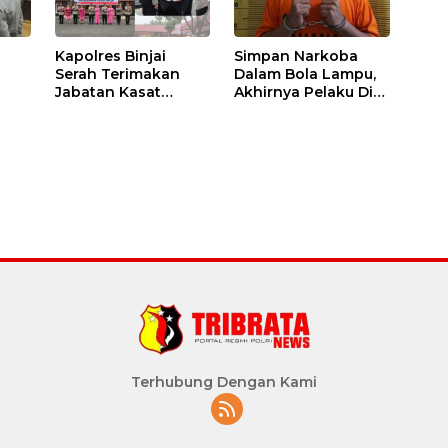
Kapolres Binjai
Simpan Narkoba
Serah Terimakan
Dalam Bola Lampu,
Jabatan Kasat
Akhirnya Pelaku Di
Binmas Dan
Tangkap Polres
m
Kapolsek Binjai
Binjai
Utara
Terhubung Dengan Kami