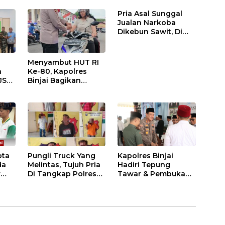
m
Kapolsek Binjai
Binjai
Pria Asal Sunggal
Utara
Jualan Narkoba
Dikebun Sawit, Di
Ciduk Polres Binjai
Menyambut HUT RI
n
Ke-80, Kapolres
JS
Binjai Bagikan
.
Bendera Merah Putih
i
ota
Pungli Truck Yang
Kapolres Binjai
da
Melintas, Tujuh Pria
Hadiri Tepung
r
Di Tangkap Polres
Tawar & Pembukaan
Binjai
Bimbingan Manasik
Haji Kota Binjai