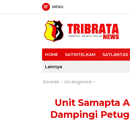
MENU
Langsung
ke
konten
HOME
SATINTELKAM
SATLANTAS
Lainnya
Beranda
Uncategorized
Unit Samapta A
Dampingi Petug