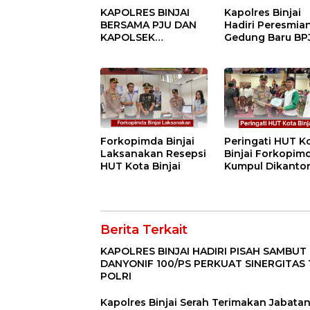
KAPOLRES BINJAI
Kapolres Binjai
BERSAMA PJU DAN
Hadiri Peresmia
KAPOLSEK
Gedung Baru BP
KUNJUNGI VIHARA
Ketenagakerjaan
SETIA BUDDHA
“Dorong
BINJAI
Perlindungan
Menyeluruh bag
Pekerja”
Forkopimda Binjai
Peringati HUT K
Laksanakan Resepsi
Binjai Forkopim
HUT Kota Binjai
Kumpul Dikanto
DPRD
Berita Terkait
KAPOLRES BINJAI HADIRI PISAH SAMBUT
DANYONIF 100/PS PERKUAT SINERGITAS 
POLRI
Kapolres Binjai Serah Terimakan Jabata