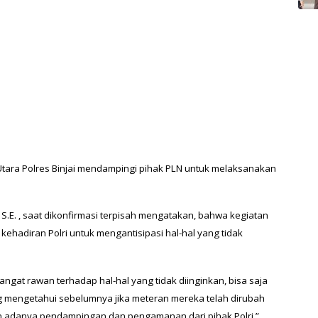
i Utara Polres Binjai mendampingi pihak PLN untuk melaksanakan
, S.E. , saat dikonfirmasi terpisah mengatakan, bahwa kegiatan
kehadiran Polri untuk mengantisipasi hal-hal yang tidak
ngat rawan terhadap hal-hal yang tidak diinginkan, bisa saja
ng mengetahui sebelumnya jika meteran mereka telah dirubah
kan adanya pendampingan dan pengamanan dari pihak Polri,”