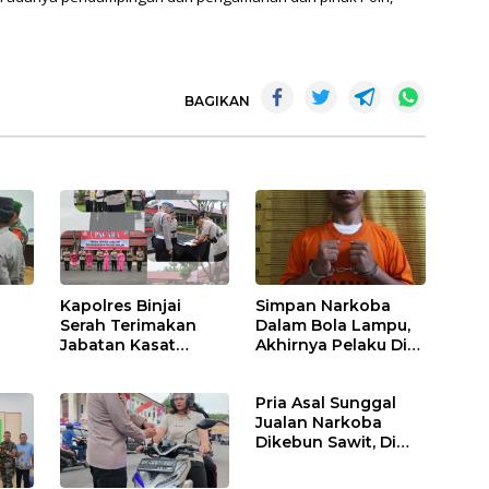
BAGIKAN
Kapolres Binjai
Simpan Narkoba
Serah Terimakan
Dalam Bola Lampu,
Jabatan Kasat
Akhirnya Pelaku Di
Binmas Dan
Tangkap Polres
m
Kapolsek Binjai
Binjai
Pria Asal Sunggal
Utara
Jualan Narkoba
Dikebun Sawit, Di
Ciduk Polres Binjai