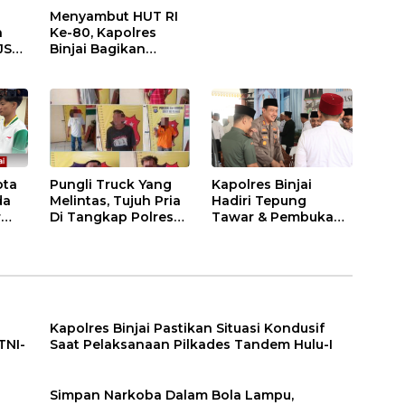
Menyambut HUT RI
n
Ke-80, Kapolres
JS
Binjai Bagikan
.
Bendera Merah Putih
i
ota
Pungli Truck Yang
Kapolres Binjai
da
Melintas, Tujuh Pria
Hadiri Tepung
r
Di Tangkap Polres
Tawar & Pembukaan
Binjai
Bimbingan Manasik
Haji Kota Binjai
Kapolres Binjai Pastikan Situasi Kondusif
TNI-
Saat Pelaksanaan Pilkades Tandem Hulu-I
n
Simpan Narkoba Dalam Bola Lampu,