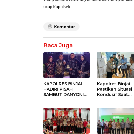
ucap Kapolsek
Komentar
Baca Juga
KAPOLRES BINJAI
Kapolres Binjai
HADIRI PISAH
Pastikan Situasi
SAMBUT DANYONIF
Kondusif Saat
100/PS PERKUAT
Pelaksanaan
SINERGITAS TNI-
Pilkades Tande
POLRI
Hulu-I