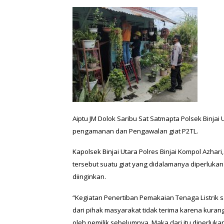
Aiptu JM Dolok Saribu Sat Satmapta Polsek Binja
pengamanan dan Pengawalan giat P2TL.
Kapolsek Binjai Utara Polres Binjai Kompol Azhari
tersebut suatu giat yang didalamanya diperlukan 
diinginkan.
“Kegiatan Penertiban Pemakaian Tenaga Listrik sa
dari pihak masyarakat tidak terima karena kura
oleh pemilik sebelumnya. Maka dari itu diperlu