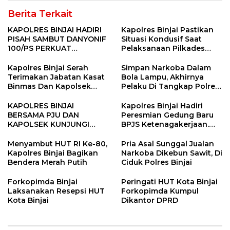
Berita Terkait
KAPOLRES BINJAI HADIRI
Kapolres Binjai Pastikan
PISAH SAMBUT DANYONIF
Situasi Kondusif Saat
100/PS PERKUAT
Pelaksanaan Pilkades
SINERGITAS TNI-POLRI
Tandem Hulu-I
Kapolres Binjai Serah
Simpan Narkoba Dalam
Terimakan Jabatan Kasat
Bola Lampu, Akhirnya
Binmas Dan Kapolsek
Pelaku Di Tangkap Polres
Binjai Utara
Binjai
KAPOLRES BINJAI
Kapolres Binjai Hadiri
BERSAMA PJU DAN
Peresmian Gedung Baru
KAPOLSEK KUNJUNGI
BPJS Ketenagakerjaan.
VIHARA SETIA BUDDHA
“Dorong Perlindungan
BINJAI
Menyeluruh bagi Pekerja”
Menyambut HUT RI Ke-80,
Pria Asal Sunggal Jualan
Kapolres Binjai Bagikan
Narkoba Dikebun Sawit, Di
Bendera Merah Putih
Ciduk Polres Binjai
Forkopimda Binjai
Peringati HUT Kota Binjai
Laksanakan Resepsi HUT
Forkopimda Kumpul
Kota Binjai
Dikantor DPRD