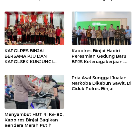
Binjai Utara
Binjai
KAPOLRES BINJAI
Kapolres Binjai Hadiri
BERSAMA PJU DAN
Peresmian Gedung Baru
KAPOLSEK KUNJUNGI
BPJS Ketenagakerjaan.
VIHARA SETIA BUDDHA
“Dorong Perlindungan
BINJAI
Menyeluruh bagi Pekerja”
Pria Asal Sunggal Jualan
Narkoba Dikebun Sawit, Di
Ciduk Polres Binjai
Menyambut HUT RI Ke-80,
Kapolres Binjai Bagikan
Bendera Merah Putih