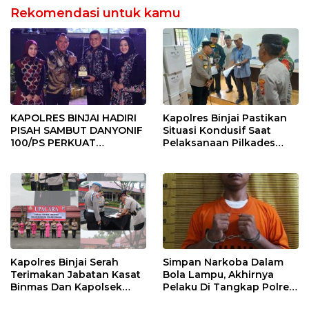
Rekomendasi untuk kamu
KAPOLRES BINJAI HADIRI
Kapolres Binjai Pastikan
PISAH SAMBUT DANYONIF
Situasi Kondusif Saat
100/PS PERKUAT
Pelaksanaan Pilkades
SINERGITAS TNI-POLRI
Tandem Hulu-I
Kapolres Binjai Serah
Simpan Narkoba Dalam
Terimakan Jabatan Kasat
Bola Lampu, Akhirnya
Binmas Dan Kapolsek
Pelaku Di Tangkap Polres
Binjai Utara
Binjai