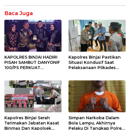
Baca Juga
KAPOLRES BINJAI HADIRI
Kapolres Binjai Pastikan
PISAH SAMBUT DANYONIF
Situasi Kondusif Saat
100/PS PERKUAT
Pelaksanaan Pilkades
SINERGITAS TNI-POLRI
Tandem Hulu-I
Kapolres Binjai Serah
Simpan Narkoba Dalam
Terimakan Jabatan Kasat
Bola Lampu, Akhirnya
Binmas Dan Kapolsek
Pelaku Di Tangkap Polres