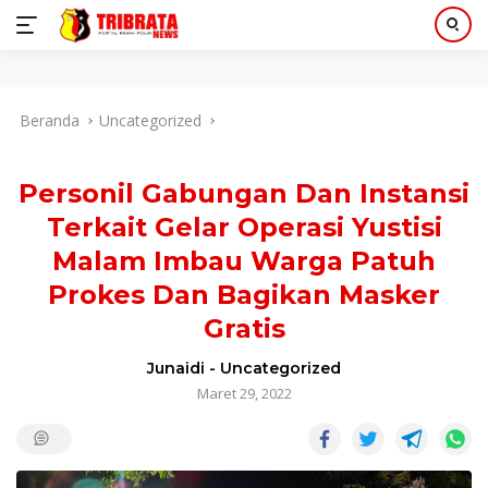
Langsung
Beranda
Uncategorized
ke
konten
Personil Gabungan Dan Instansi
Terkait Gelar Operasi Yustisi
Malam Imbau Warga Patuh
Prokes Dan Bagikan Masker
Gratis
Junaidi
-
Uncategorized
Maret 29, 2022