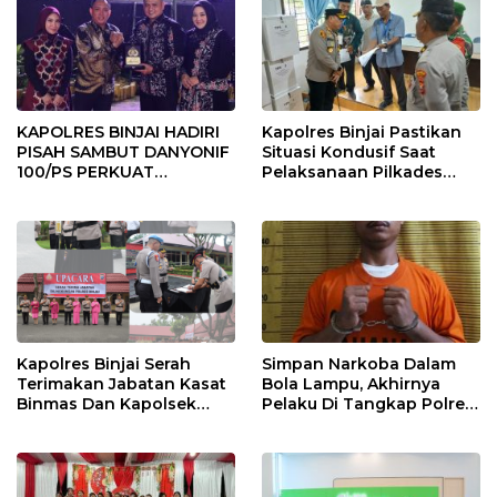
KAPOLRES BINJAI HADIRI
Kapolres Binjai Pastikan
PISAH SAMBUT DANYONIF
Situasi Kondusif Saat
100/PS PERKUAT
Pelaksanaan Pilkades
SINERGITAS TNI-POLRI
Tandem Hulu-I
Kapolres Binjai Serah
Simpan Narkoba Dalam
Terimakan Jabatan Kasat
Bola Lampu, Akhirnya
Binmas Dan Kapolsek
Pelaku Di Tangkap Polres
Binjai Utara
Binjai