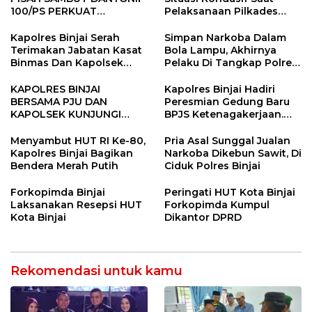
100/PS PERKUAT
Pelaksanaan Pilkades
SINERGITAS TNI-POLRI
Tandem Hulu-I
Kapolres Binjai Serah
Simpan Narkoba Dalam
Terimakan Jabatan Kasat
Bola Lampu, Akhirnya
Binmas Dan Kapolsek
Pelaku Di Tangkap Polres
Binjai Utara
Binjai
KAPOLRES BINJAI
Kapolres Binjai Hadiri
BERSAMA PJU DAN
Peresmian Gedung Baru
KAPOLSEK KUNJUNGI
BPJS Ketenagakerjaan.
VIHARA SETIA BUDDHA
“Dorong Perlindungan
BINJAI
Menyeluruh bagi Pekerja”
Menyambut HUT RI Ke-80,
Pria Asal Sunggal Jualan
Kapolres Binjai Bagikan
Narkoba Dikebun Sawit, Di
Bendera Merah Putih
Ciduk Polres Binjai
Forkopimda Binjai
Peringati HUT Kota Binjai
Laksanakan Resepsi HUT
Forkopimda Kumpul
Kota Binjai
Dikantor DPRD
Rekomendasi untuk kamu