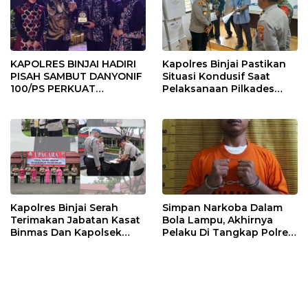
KAPOLRES BINJAI HADIRI
Kapolres Binjai Pastikan
PISAH SAMBUT DANYONIF
Situasi Kondusif Saat
100/PS PERKUAT
Pelaksanaan Pilkades
SINERGITAS TNI-POLRI
Tandem Hulu-I
Kapolres Binjai Serah
Simpan Narkoba Dalam
Terimakan Jabatan Kasat
Bola Lampu, Akhirnya
Binmas Dan Kapolsek
Pelaku Di Tangkap Polres
Binjai Utara
Binjai