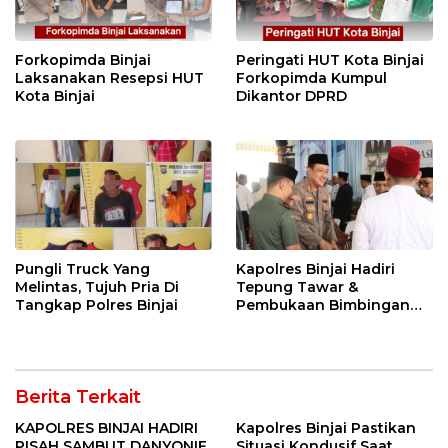
Forkopimda Binjai
Peringati HUT Kota Binjai
Laksanakan Resepsi HUT
Forkopimda Kumpul
Kota Binjai
Dikantor DPRD
Pungli Truck Yang
Kapolres Binjai Hadiri
Melintas, Tujuh Pria Di
Tepung Tawar &
Tangkap Polres Binjai
Pembukaan Bimbingan
Manasik Haji Kota Binjai
Berita Terkait
KAPOLRES BINJAI HADIRI
Kapolres Binjai Pastikan
PISAH SAMBUT DANYONIF
Situasi Kondusif Saat