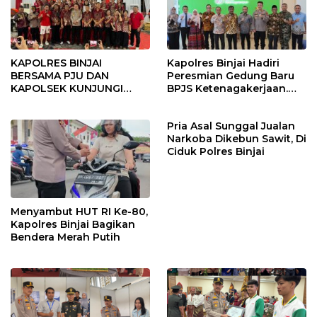
KAPOLRES BINJAI
Kapolres Binjai Hadiri
BERSAMA PJU DAN
Peresmian Gedung Baru
KAPOLSEK KUNJUNGI
BPJS Ketenagakerjaan.
VIHARA SETIA BUDDHA
“Dorong Perlindungan
BINJAI
Menyeluruh bagi Pekerja”
Pria Asal Sunggal Jualan
Narkoba Dikebun Sawit, Di
Ciduk Polres Binjai
Menyambut HUT RI Ke-80,
Kapolres Binjai Bagikan
Bendera Merah Putih