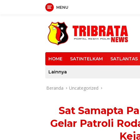
MENU
Langsung
ke
konten
HOME
SATINTELKAM
SATLANTAS
Lainnya
Beranda
Uncategorized
Sat Samapta Pam
Gelar Patroli Ro
Kej