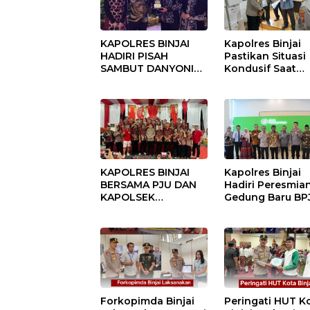
KAPOLRES BINJAI
Kapolres Binjai
HADIRI PISAH
Pastikan Situasi
SAMBUT DANYONIF
Kondusif Saat
100/PS PERKUAT
Pelaksanaan
SINERGITAS TNI-
Pilkades Tande
POLRI
Hulu-I
KAPOLRES BINJAI
Kapolres Binjai
BERSAMA PJU DAN
Hadiri Peresmia
KAPOLSEK
Gedung Baru BP
KUNJUNGI VIHARA
Ketenagakerjaan
SETIA BUDDHA
“Dorong
BINJAI
Perlindungan
Menyeluruh bag
Pekerja”
Forkopimda Binjai
Peringati HUT K