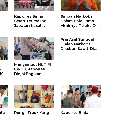
Kapolres Binjai
Simpan Narkoba
Serah Terimakan
Dalam Bola Lampu,
Jabatan Kasat
Akhirnya Pelaku Di
Binmas Dan
Tangkap Polres
m
Kapolsek Binjai
Binjai
Pria Asal Sunggal
Utara
Jualan Narkoba
Dikebun Sawit, Di
Ciduk Polres Binjai
Menyambut HUT RI
n
Ke-80, Kapolres
JS
Binjai Bagikan
.
Bendera Merah Putih
i
ota
Pungli Truck Yang
Kapolres Binjai