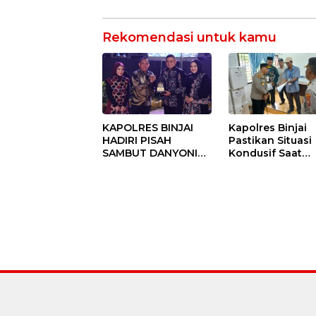
Rekomendasi untuk kamu
KAPOLRES BINJAI
Kapolres Binjai
HADIRI PISAH
Pastikan Situasi
SAMBUT DANYONIF
Kondusif Saat
100/PS PERKUAT
Pelaksanaan
SINERGITAS TNI-
Pilkades Tande
POLRI
Hulu-I