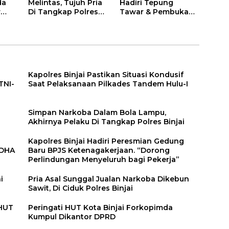
da
Melintas, Tujuh Pria
Hadiri Tepung
r
Di Tangkap Polres
Tawar & Pembukaan
Binjai
Bimbingan Manasik
Haji Kota Binjai
Kapolres Binjai Pastikan Situasi Kondusif
TNI-
Saat Pelaksanaan Pilkades Tandem Hulu-I
n
Simpan Narkoba Dalam Bola Lampu,
Akhirnya Pelaku Di Tangkap Polres Binjai
Kapolres Binjai Hadiri Peresmian Gedung
DDHA
Baru BPJS Ketenagakerjaan. “Dorong
Perlindungan Menyeluruh bagi Pekerja”
i
Pria Asal Sunggal Jualan Narkoba Dikebun
Sawit, Di Ciduk Polres Binjai
 HUT
Peringati HUT Kota Binjai Forkopimda
Kumpul Dikantor DPRD