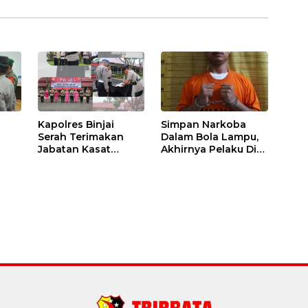
Kapolres Binjai
Simpan Narkoba
Serah Terimakan
Dalam Bola Lampu,
Jabatan Kasat
Akhirnya Pelaku Di
Binmas Dan
Tangkap Polres
m
Kapolsek Binjai
Binjai
Utara