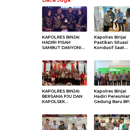
Baca Juga
KAPOLRES BINJAI
Kapolres Binjai
HADIRI PISAH
Pastikan Situasi
SAMBUT DANYONIF
Kondusif Saat
100/PS PERKUAT
Pelaksanaan
SINERGITAS TNI-
Pilkades Tande
POLRI
Hulu-I
KAPOLRES BINJAI
Kapolres Binjai
BERSAMA PJU DAN
Hadiri Peresmia
KAPOLSEK
Gedung Baru BP
KUNJUNGI VIHARA
Ketenagakerjaan
SETIA BUDDHA
“Dorong
BINJAI
Perlindungan
Menyeluruh bag
Pekerja”