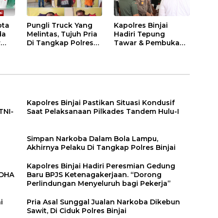
ota
Pungli Truck Yang
Kapolres Binjai
da
Melintas, Tujuh Pria
Hadiri Tepung
r
Di Tangkap Polres
Tawar & Pembukaan
Binjai
Bimbingan Manasik
Haji Kota Binjai
Kapolres Binjai Pastikan Situasi Kondusif
TNI-
Saat Pelaksanaan Pilkades Tandem Hulu-I
n
Simpan Narkoba Dalam Bola Lampu,
Akhirnya Pelaku Di Tangkap Polres Binjai
Kapolres Binjai Hadiri Peresmian Gedung
DDHA
Baru BPJS Ketenagakerjaan. “Dorong
Perlindungan Menyeluruh bagi Pekerja”
i
Pria Asal Sunggal Jualan Narkoba Dikebun
Sawit, Di Ciduk Polres Binjai