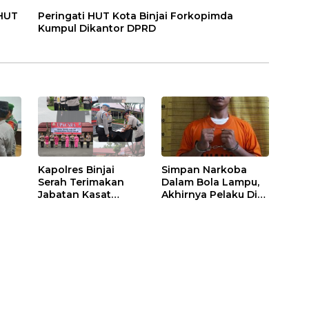
 HUT
Peringati HUT Kota Binjai Forkopimda
Kumpul Dikantor DPRD
Kapolres Binjai
Simpan Narkoba
Serah Terimakan
Dalam Bola Lampu,
Jabatan Kasat
Akhirnya Pelaku Di
Binmas Dan
Tangkap Polres
m
Kapolsek Binjai
Binjai
Utara