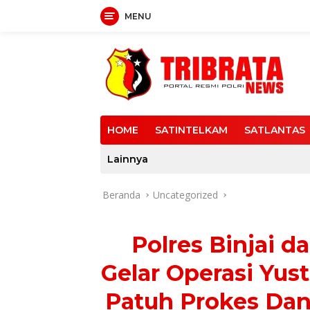
MENU
Langsung
ke
konten
HOME
SATINTELKAM
SATLANTAS
Lainnya
Beranda
Uncategorized
Polres Binjai 
Gelar Operasi Yus
Patuh Prokes Dan