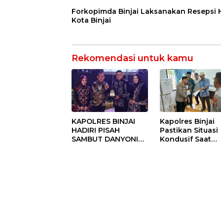
Forkopimda Binjai Laksanakan Resepsi
Kota Binjai
Rekomendasi untuk kamu
KAPOLRES BINJAI
Kapolres Binjai
HADIRI PISAH
Pastikan Situasi
SAMBUT DANYONIF
Kondusif Saat
100/PS PERKUAT
Pelaksanaan
SINERGITAS TNI-
Pilkades Tande
POLRI
Hulu-I