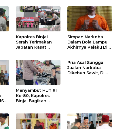
Kapolres Binjai
Simpan Narkoba
Serah Terimakan
Dalam Bola Lampu,
Jabatan Kasat
Akhirnya Pelaku Di
Binmas Dan
Tangkap Polres
m
Kapolsek Binjai
Binjai
Pria Asal Sunggal
Utara
Jualan Narkoba
Dikebun Sawit, Di
Ciduk Polres Binjai
Menyambut HUT RI
n
Ke-80, Kapolres
JS
Binjai Bagikan
.
Bendera Merah Putih
i