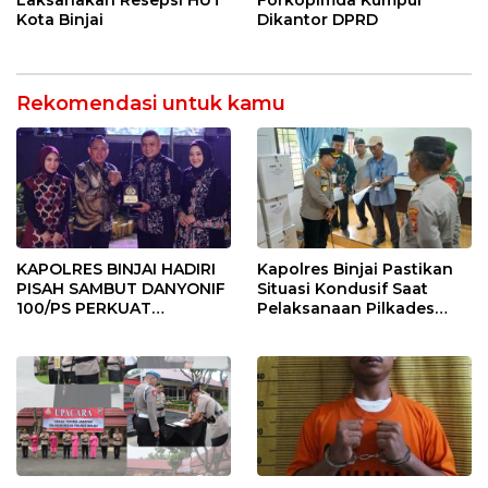
Laksanakan Resepsi HUT
Forkopimda Kumpul
Kota Binjai
Dikantor DPRD
Rekomendasi untuk kamu
KAPOLRES BINJAI HADIRI
Kapolres Binjai Pastikan
PISAH SAMBUT DANYONIF
Situasi Kondusif Saat
100/PS PERKUAT
Pelaksanaan Pilkades
SINERGITAS TNI-POLRI
Tandem Hulu-I