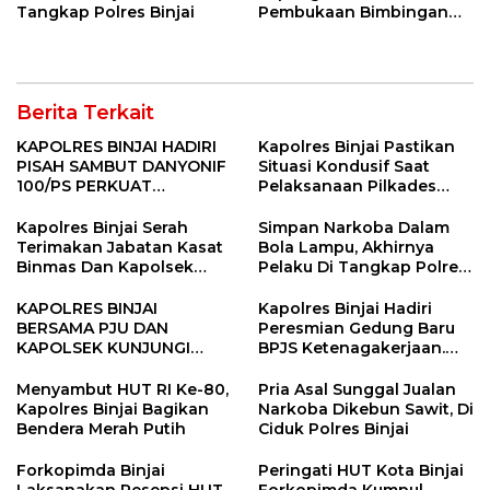
Tangkap Polres Binjai
Pembukaan Bimbingan
Manasik Haji Kota Binjai
Berita Terkait
KAPOLRES BINJAI HADIRI
Kapolres Binjai Pastikan
PISAH SAMBUT DANYONIF
Situasi Kondusif Saat
100/PS PERKUAT
Pelaksanaan Pilkades
SINERGITAS TNI-POLRI
Tandem Hulu-I
Kapolres Binjai Serah
Simpan Narkoba Dalam
Terimakan Jabatan Kasat
Bola Lampu, Akhirnya
Binmas Dan Kapolsek
Pelaku Di Tangkap Polres
Binjai Utara
Binjai
KAPOLRES BINJAI
Kapolres Binjai Hadiri
BERSAMA PJU DAN
Peresmian Gedung Baru
KAPOLSEK KUNJUNGI
BPJS Ketenagakerjaan.
VIHARA SETIA BUDDHA
“Dorong Perlindungan
BINJAI
Menyeluruh bagi Pekerja”
Menyambut HUT RI Ke-80,
Pria Asal Sunggal Jualan
Kapolres Binjai Bagikan
Narkoba Dikebun Sawit, Di
Bendera Merah Putih
Ciduk Polres Binjai
Forkopimda Binjai
Peringati HUT Kota Binjai