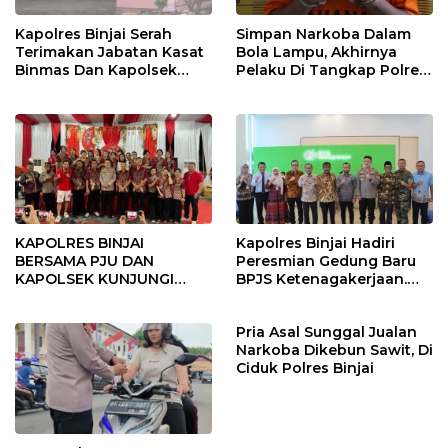
Kapolres Binjai Serah
Simpan Narkoba Dalam
Terimakan Jabatan Kasat
Bola Lampu, Akhirnya
Binmas Dan Kapolsek
Pelaku Di Tangkap Polres
Binjai Utara
Binjai
KAPOLRES BINJAI
Kapolres Binjai Hadiri
BERSAMA PJU DAN
Peresmian Gedung Baru
KAPOLSEK KUNJUNGI
BPJS Ketenagakerjaan.
VIHARA SETIA BUDDHA
“Dorong Perlindungan
BINJAI
Menyeluruh bagi Pekerja”
Pria Asal Sunggal Jualan
Narkoba Dikebun Sawit, Di
Ciduk Polres Binjai