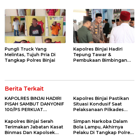
Pungli Truck Yang
Kapolres Binjai Hadiri
Melintas, Tujuh Pria Di
Tepung Tawar &
Tangkap Polres Binjai
Pembukaan Bimbingan
Manasik Haji Kota Binjai
Berita Terkait
KAPOLRES BINJAI HADIRI
Kapolres Binjai Pastikan
PISAH SAMBUT DANYONIF
Situasi Kondusif Saat
100/PS PERKUAT
Pelaksanaan Pilkades
SINERGITAS TNI-POLRI
Tandem Hulu-I
Kapolres Binjai Serah
Simpan Narkoba Dalam
Terimakan Jabatan Kasat
Bola Lampu, Akhirnya
Binmas Dan Kapolsek
Pelaku Di Tangkap Polres
Binjai Utara
Binjai