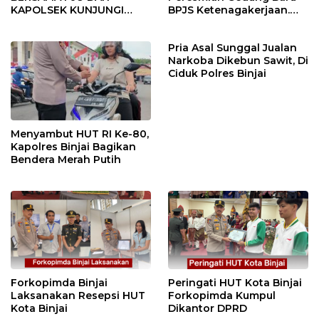
KAPOLSEK KUNJUNGI
BPJS Ketenagakerjaan.
VIHARA SETIA BUDDHA
“Dorong Perlindungan
BINJAI
Menyeluruh bagi Pekerja”
Pria Asal Sunggal Jualan
Narkoba Dikebun Sawit, Di
Ciduk Polres Binjai
Menyambut HUT RI Ke-80,
Kapolres Binjai Bagikan
Bendera Merah Putih
Forkopimda Binjai
Peringati HUT Kota Binjai
Laksanakan Resepsi HUT
Forkopimda Kumpul
Kota Binjai
Dikantor DPRD