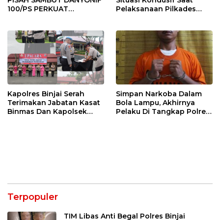
100/PS PERKUAT
Pelaksanaan Pilkades
SINERGITAS TNI-POLRI
Tandem Hulu-I
Kapolres Binjai Serah
Simpan Narkoba Dalam
Terimakan Jabatan Kasat
Bola Lampu, Akhirnya
Binmas Dan Kapolsek
Pelaku Di Tangkap Polres
Binjai Utara
Binjai
Terpopuler
TIM Libas Anti Begal Polres Binjai