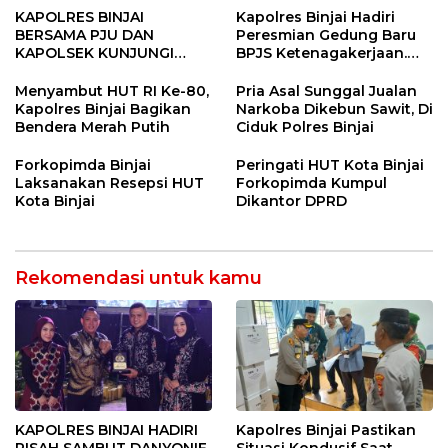
KAPOLRES BINJAI
Kapolres Binjai Hadiri
BERSAMA PJU DAN
Peresmian Gedung Baru
KAPOLSEK KUNJUNGI
BPJS Ketenagakerjaan.
VIHARA SETIA BUDDHA
“Dorong Perlindungan
BINJAI
Menyeluruh bagi Pekerja”
Menyambut HUT RI Ke-80,
Pria Asal Sunggal Jualan
Kapolres Binjai Bagikan
Narkoba Dikebun Sawit, Di
Bendera Merah Putih
Ciduk Polres Binjai
Forkopimda Binjai
Peringati HUT Kota Binjai
Laksanakan Resepsi HUT
Forkopimda Kumpul
Kota Binjai
Dikantor DPRD
Rekomendasi untuk kamu
KAPOLRES BINJAI HADIRI
Kapolres Binjai Pastikan
PISAH SAMBUT DANYONIF
Situasi Kondusif Saat