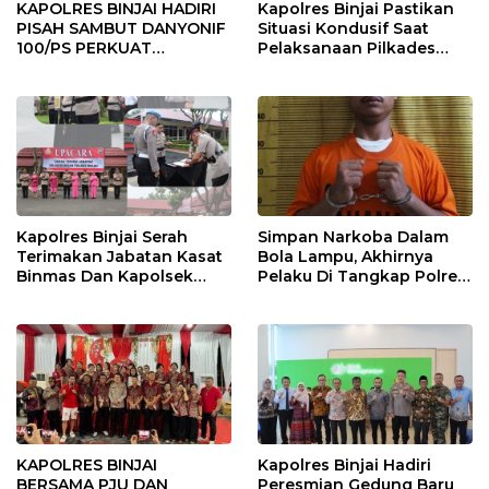
KAPOLRES BINJAI HADIRI
Kapolres Binjai Pastikan
PISAH SAMBUT DANYONIF
Situasi Kondusif Saat
100/PS PERKUAT
Pelaksanaan Pilkades
SINERGITAS TNI-POLRI
Tandem Hulu-I
Kapolres Binjai Serah
Simpan Narkoba Dalam
Terimakan Jabatan Kasat
Bola Lampu, Akhirnya
Binmas Dan Kapolsek
Pelaku Di Tangkap Polres
Binjai Utara
Binjai
KAPOLRES BINJAI
Kapolres Binjai Hadiri
BERSAMA PJU DAN
Peresmian Gedung Baru