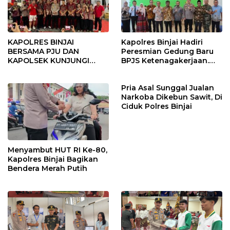
KAPOLRES BINJAI
Kapolres Binjai Hadiri
BERSAMA PJU DAN
Peresmian Gedung Baru
KAPOLSEK KUNJUNGI
BPJS Ketenagakerjaan.
VIHARA SETIA BUDDHA
“Dorong Perlindungan
BINJAI
Menyeluruh bagi Pekerja”
Pria Asal Sunggal Jualan
Narkoba Dikebun Sawit, Di
Ciduk Polres Binjai
Menyambut HUT RI Ke-80,
Kapolres Binjai Bagikan
Bendera Merah Putih