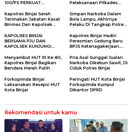
100/PS PERKUAT
Pelaksanaan Pilkades
SINERGITAS TNI-POLRI
Tandem Hulu-I
Kapolres Binjai Serah
Simpan Narkoba Dalam
Terimakan Jabatan Kasat
Bola Lampu, Akhirnya
Binmas Dan Kapolsek
Pelaku Di Tangkap Polres
Binjai Utara
Binjai
KAPOLRES BINJAI
Kapolres Binjai Hadiri
BERSAMA PJU DAN
Peresmian Gedung Baru
KAPOLSEK KUNJUNGI
BPJS Ketenagakerjaan.
VIHARA SETIA BUDDHA
“Dorong Perlindungan
BINJAI
Menyeluruh bagi Pekerja”
Menyambut HUT RI Ke-80,
Pria Asal Sunggal Jualan
Kapolres Binjai Bagikan
Narkoba Dikebun Sawit, Di
Bendera Merah Putih
Ciduk Polres Binjai
Forkopimda Binjai
Peringati HUT Kota Binjai
Laksanakan Resepsi HUT
Forkopimda Kumpul
Kota Binjai
Dikantor DPRD
Rekomendasi untuk kamu