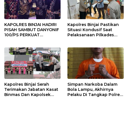
KAPOLRES BINJAI HADIRI
Kapolres Binjai Pastikan
PISAH SAMBUT DANYONIF
Situasi Kondusif Saat
100/PS PERKUAT
Pelaksanaan Pilkades
SINERGITAS TNI-POLRI
Tandem Hulu-I
Kapolres Binjai Serah
Simpan Narkoba Dalam
Terimakan Jabatan Kasat
Bola Lampu, Akhirnya
Binmas Dan Kapolsek
Pelaku Di Tangkap Polres
Binjai Utara
Binjai