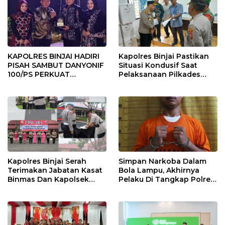
KAPOLRES BINJAI HADIRI
Kapolres Binjai Pastikan
PISAH SAMBUT DANYONIF
Situasi Kondusif Saat
100/PS PERKUAT
Pelaksanaan Pilkades
SINERGITAS TNI-POLRI
Tandem Hulu-I
Kapolres Binjai Serah
Simpan Narkoba Dalam
Terimakan Jabatan Kasat
Bola Lampu, Akhirnya
Binmas Dan Kapolsek
Pelaku Di Tangkap Polres
Binjai Utara
Binjai