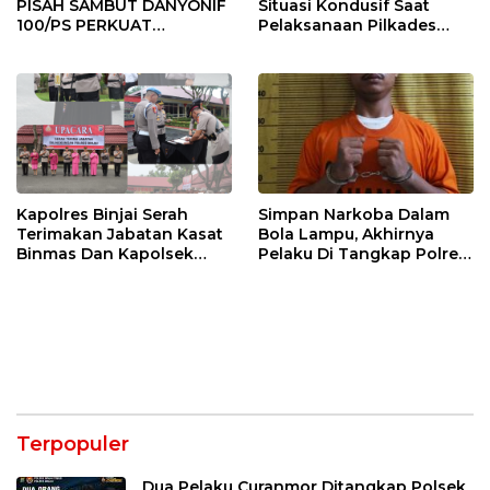
PISAH SAMBUT DANYONIF
Situasi Kondusif Saat
100/PS PERKUAT
Pelaksanaan Pilkades
SINERGITAS TNI-POLRI
Tandem Hulu-I
Kapolres Binjai Serah
Simpan Narkoba Dalam
Terimakan Jabatan Kasat
Bola Lampu, Akhirnya
Binmas Dan Kapolsek
Pelaku Di Tangkap Polres
Binjai Utara
Binjai
Terpopuler
Dua Pelaku Curanmor Ditangkap Polsek