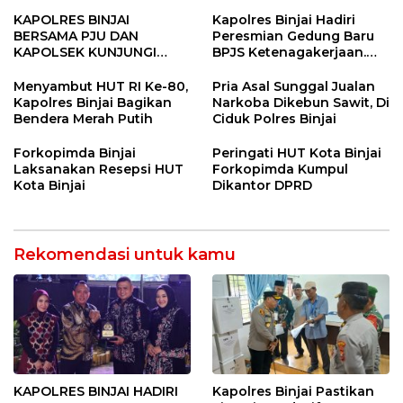
Binjai Utara
Binjai
KAPOLRES BINJAI
Kapolres Binjai Hadiri
BERSAMA PJU DAN
Peresmian Gedung Baru
KAPOLSEK KUNJUNGI
BPJS Ketenagakerjaan.
VIHARA SETIA BUDDHA
“Dorong Perlindungan
BINJAI
Menyeluruh bagi Pekerja”
Menyambut HUT RI Ke-80,
Pria Asal Sunggal Jualan
Kapolres Binjai Bagikan
Narkoba Dikebun Sawit, Di
Bendera Merah Putih
Ciduk Polres Binjai
Forkopimda Binjai
Peringati HUT Kota Binjai
Laksanakan Resepsi HUT
Forkopimda Kumpul
Kota Binjai
Dikantor DPRD
Rekomendasi untuk kamu
KAPOLRES BINJAI HADIRI
Kapolres Binjai Pastikan