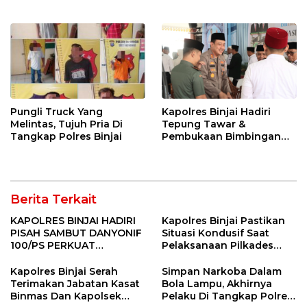
Pungli Truck Yang
Kapolres Binjai Hadiri
Melintas, Tujuh Pria Di
Tepung Tawar &
Tangkap Polres Binjai
Pembukaan Bimbingan
Manasik Haji Kota Binjai
Berita Terkait
KAPOLRES BINJAI HADIRI
Kapolres Binjai Pastikan
PISAH SAMBUT DANYONIF
Situasi Kondusif Saat
100/PS PERKUAT
Pelaksanaan Pilkades
SINERGITAS TNI-POLRI
Tandem Hulu-I
Kapolres Binjai Serah
Simpan Narkoba Dalam
Terimakan Jabatan Kasat
Bola Lampu, Akhirnya
Binmas Dan Kapolsek
Pelaku Di Tangkap Polres