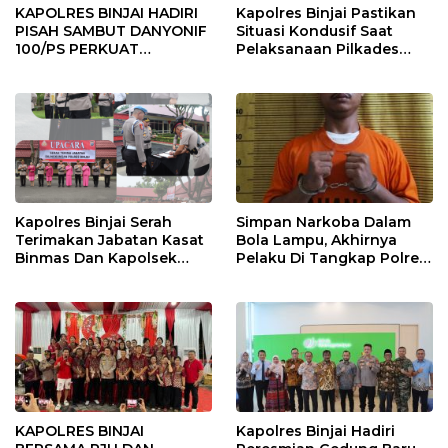
KAPOLRES BINJAI HADIRI
Kapolres Binjai Pastikan
PISAH SAMBUT DANYONIF
Situasi Kondusif Saat
100/PS PERKUAT
Pelaksanaan Pilkades
SINERGITAS TNI-POLRI
Tandem Hulu-I
Kapolres Binjai Serah
Simpan Narkoba Dalam
Terimakan Jabatan Kasat
Bola Lampu, Akhirnya
Binmas Dan Kapolsek
Pelaku Di Tangkap Polres
Binjai Utara
Binjai
KAPOLRES BINJAI
Kapolres Binjai Hadiri