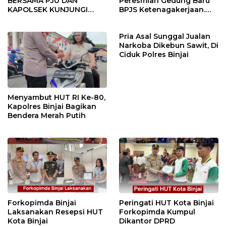
BERSAMA PJU DAN
Peresmian Gedung Baru
KAPOLSEK KUNJUNGI
BPJS Ketenagakerjaan.
VIHARA SETIA BUDDHA
“Dorong Perlindungan
BINJAI
Menyeluruh bagi Pekerja”
Pria Asal Sunggal Jualan
Narkoba Dikebun Sawit, Di
Ciduk Polres Binjai
Menyambut HUT RI Ke-80,
Kapolres Binjai Bagikan
Bendera Merah Putih
Forkopimda Binjai
Peringati HUT Kota Binjai
Laksanakan Resepsi HUT
Forkopimda Kumpul
Kota Binjai
Dikantor DPRD