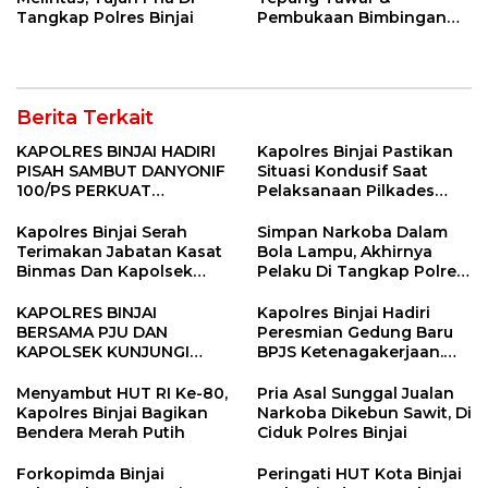
Tangkap Polres Binjai
Pembukaan Bimbingan
Manasik Haji Kota Binjai
Berita Terkait
KAPOLRES BINJAI HADIRI
Kapolres Binjai Pastikan
PISAH SAMBUT DANYONIF
Situasi Kondusif Saat
100/PS PERKUAT
Pelaksanaan Pilkades
SINERGITAS TNI-POLRI
Tandem Hulu-I
Kapolres Binjai Serah
Simpan Narkoba Dalam
Terimakan Jabatan Kasat
Bola Lampu, Akhirnya
Binmas Dan Kapolsek
Pelaku Di Tangkap Polres
Binjai Utara
Binjai
KAPOLRES BINJAI
Kapolres Binjai Hadiri
BERSAMA PJU DAN
Peresmian Gedung Baru
KAPOLSEK KUNJUNGI
BPJS Ketenagakerjaan.
VIHARA SETIA BUDDHA
“Dorong Perlindungan
BINJAI
Menyeluruh bagi Pekerja”
Menyambut HUT RI Ke-80,
Pria Asal Sunggal Jualan
Kapolres Binjai Bagikan
Narkoba Dikebun Sawit, Di
Bendera Merah Putih
Ciduk Polres Binjai
Forkopimda Binjai
Peringati HUT Kota Binjai