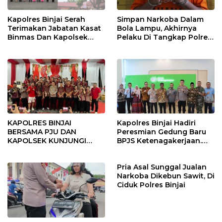
Kapolres Binjai Serah
Simpan Narkoba Dalam
Terimakan Jabatan Kasat
Bola Lampu, Akhirnya
Binmas Dan Kapolsek
Pelaku Di Tangkap Polres
Binjai Utara
Binjai
KAPOLRES BINJAI
Kapolres Binjai Hadiri
BERSAMA PJU DAN
Peresmian Gedung Baru
KAPOLSEK KUNJUNGI
BPJS Ketenagakerjaan.
VIHARA SETIA BUDDHA
“Dorong Perlindungan
BINJAI
Menyeluruh bagi Pekerja”
Pria Asal Sunggal Jualan
Narkoba Dikebun Sawit, Di
Ciduk Polres Binjai