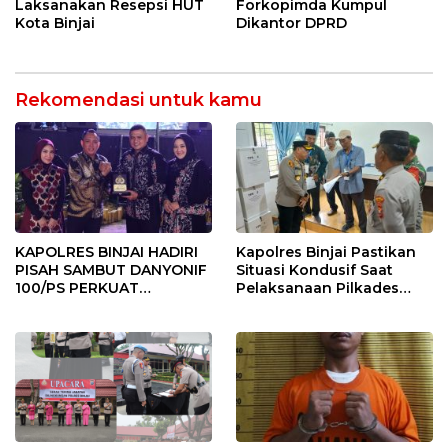
Laksanakan Resepsi HUT
Forkopimda Kumpul
Kota Binjai
Dikantor DPRD
Rekomendasi untuk kamu
KAPOLRES BINJAI HADIRI
Kapolres Binjai Pastikan
PISAH SAMBUT DANYONIF
Situasi Kondusif Saat
100/PS PERKUAT
Pelaksanaan Pilkades
SINERGITAS TNI-POLRI
Tandem Hulu-I