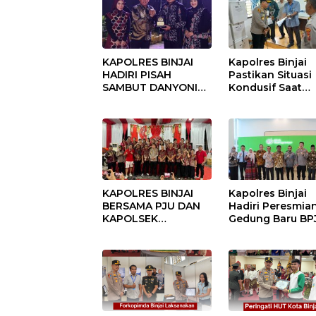
KAPOLRES BINJAI
Kapolres Binjai
HADIRI PISAH
Pastikan Situasi
SAMBUT DANYONIF
Kondusif Saat
100/PS PERKUAT
Pelaksanaan
SINERGITAS TNI-
Pilkades Tande
POLRI
Hulu-I
KAPOLRES BINJAI
Kapolres Binjai
BERSAMA PJU DAN
Hadiri Peresmia
KAPOLSEK
Gedung Baru BP
KUNJUNGI VIHARA
Ketenagakerjaan
SETIA BUDDHA
“Dorong
BINJAI
Perlindungan
Menyeluruh bag
Pekerja”