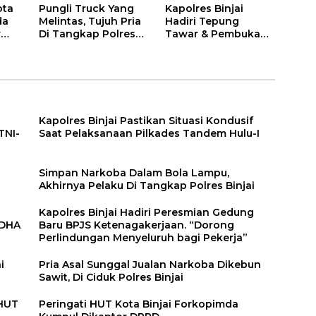
ota
Pungli Truck Yang
Kapolres Binjai
da
Melintas, Tujuh Pria
Hadiri Tepung
r
Di Tangkap Polres
Tawar & Pembukaan
Binjai
Bimbingan Manasik
Haji Kota Binjai
Kapolres Binjai Pastikan Situasi Kondusif
TNI-
Saat Pelaksanaan Pilkades Tandem Hulu-I
n
Simpan Narkoba Dalam Bola Lampu,
Akhirnya Pelaku Di Tangkap Polres Binjai
Kapolres Binjai Hadiri Peresmian Gedung
DDHA
Baru BPJS Ketenagakerjaan. “Dorong
Perlindungan Menyeluruh bagi Pekerja”
i
Pria Asal Sunggal Jualan Narkoba Dikebun
Sawit, Di Ciduk Polres Binjai
 HUT
Peringati HUT Kota Binjai Forkopimda