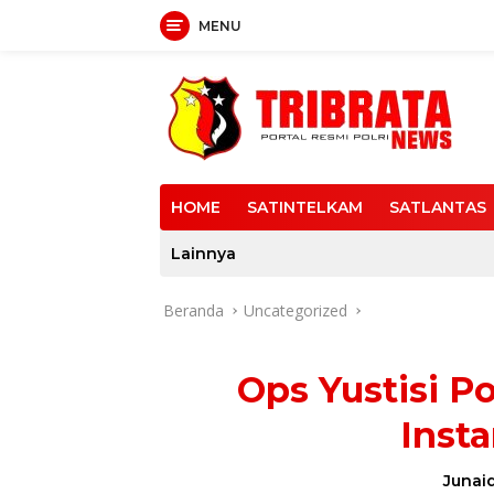
MENU
Langsung
ke
konten
HOME
SATINTELKAM
SATLANTAS
Lainnya
Beranda
Uncategorized
Ops Yustisi P
Insta
Junaid