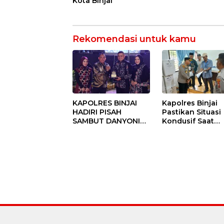
Kota Binjai
Rekomendasi untuk kamu
KAPOLRES BINJAI
Kapolres Binjai
HADIRI PISAH
Pastikan Situasi
SAMBUT DANYONIF
Kondusif Saat
100/PS PERKUAT
Pelaksanaan
SINERGITAS TNI-
Pilkades Tande
POLRI
Hulu-I