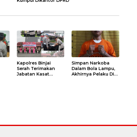
Kumpul Dikantor DPRD
Kapolres Binjai
Simpan Narkoba
Serah Terimakan
Dalam Bola Lampu,
Jabatan Kasat
Akhirnya Pelaku Di
Binmas Dan
Tangkap Polres
m
Kapolsek Binjai
Binjai
Utara