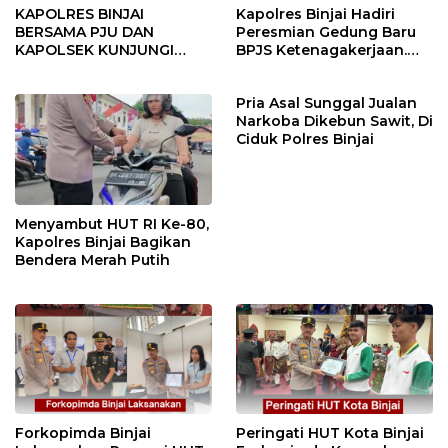
KAPOLRES BINJAI
Kapolres Binjai Hadiri
BERSAMA PJU DAN
Peresmian Gedung Baru
KAPOLSEK KUNJUNGI
BPJS Ketenagakerjaan.
VIHARA SETIA BUDDHA
“Dorong Perlindungan
BINJAI
Menyeluruh bagi Pekerja”
Pria Asal Sunggal Jualan
Narkoba Dikebun Sawit, Di
Ciduk Polres Binjai
Menyambut HUT RI Ke-80,
Kapolres Binjai Bagikan
Bendera Merah Putih
Forkopimda Binjai
Peringati HUT Kota Binjai