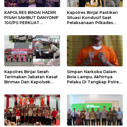
KAPOLRES BINJAI HADIRI
Kapolres Binjai Pastikan
PISAH SAMBUT DANYONIF
Situasi Kondusif Saat
100/PS PERKUAT
Pelaksanaan Pilkades
SINERGITAS TNI-POLRI
Tandem Hulu-I
Kapolres Binjai Serah
Simpan Narkoba Dalam
Terimakan Jabatan Kasat
Bola Lampu, Akhirnya
Binmas Dan Kapolsek
Pelaku Di Tangkap Polres
Binjai Utara
Binjai