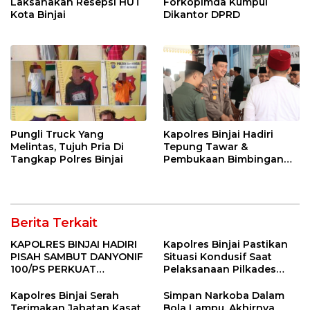
Laksanakan Resepsi HUT
Forkopimda Kumpul
Kota Binjai
Dikantor DPRD
Pungli Truck Yang
Kapolres Binjai Hadiri
Melintas, Tujuh Pria Di
Tepung Tawar &
Tangkap Polres Binjai
Pembukaan Bimbingan
Manasik Haji Kota Binjai
Berita Terkait
KAPOLRES BINJAI HADIRI
Kapolres Binjai Pastikan
PISAH SAMBUT DANYONIF
Situasi Kondusif Saat
100/PS PERKUAT
Pelaksanaan Pilkades
SINERGITAS TNI-POLRI
Tandem Hulu-I
Kapolres Binjai Serah
Simpan Narkoba Dalam
Terimakan Jabatan Kasat
Bola Lampu, Akhirnya