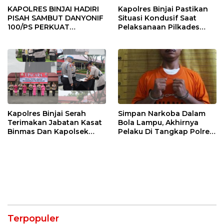
KAPOLRES BINJAI HADIRI
Kapolres Binjai Pastikan
PISAH SAMBUT DANYONIF
Situasi Kondusif Saat
100/PS PERKUAT
Pelaksanaan Pilkades
SINERGITAS TNI-POLRI
Tandem Hulu-I
Kapolres Binjai Serah
Simpan Narkoba Dalam
Terimakan Jabatan Kasat
Bola Lampu, Akhirnya
Binmas Dan Kapolsek
Pelaku Di Tangkap Polres
Binjai Utara
Binjai
Terpopuler