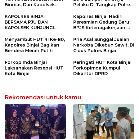
Binmas Dan Kapolsek
Pelaku Di Tangkap Polres
Binjai Utara
Binjai
KAPOLRES BINJAI
Kapolres Binjai Hadiri
BERSAMA PJU DAN
Peresmian Gedung Baru
KAPOLSEK KUNJUNGI
BPJS Ketenagakerjaan.
VIHARA SETIA BUDDHA
“Dorong Perlindungan
BINJAI
Menyeluruh bagi Pekerja”
Menyambut HUT RI Ke-80,
Pria Asal Sunggal Jualan
Kapolres Binjai Bagikan
Narkoba Dikebun Sawit, Di
Bendera Merah Putih
Ciduk Polres Binjai
Forkopimda Binjai
Peringati HUT Kota Binjai
Laksanakan Resepsi HUT
Forkopimda Kumpul
Kota Binjai
Dikantor DPRD
Rekomendasi untuk kamu