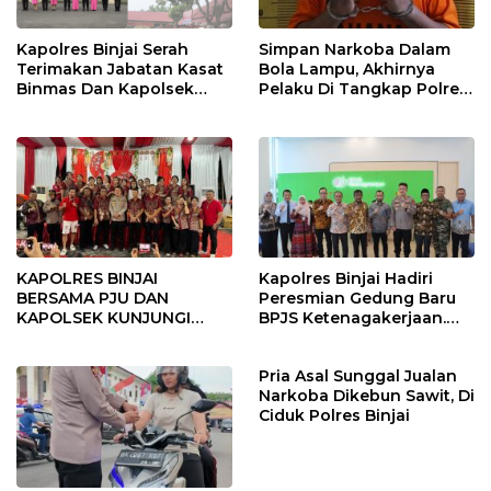
Kapolres Binjai Serah
Simpan Narkoba Dalam
Terimakan Jabatan Kasat
Bola Lampu, Akhirnya
Binmas Dan Kapolsek
Pelaku Di Tangkap Polres
Binjai Utara
Binjai
KAPOLRES BINJAI
Kapolres Binjai Hadiri
BERSAMA PJU DAN
Peresmian Gedung Baru
KAPOLSEK KUNJUNGI
BPJS Ketenagakerjaan.
VIHARA SETIA BUDDHA
“Dorong Perlindungan
BINJAI
Menyeluruh bagi Pekerja”
Pria Asal Sunggal Jualan
Narkoba Dikebun Sawit, Di
Ciduk Polres Binjai