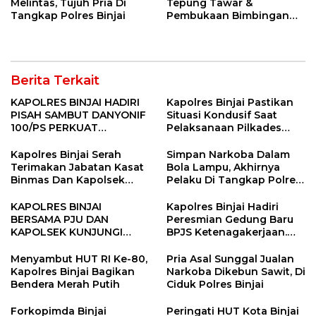
Melintas, Tujuh Pria Di
Tepung Tawar &
Tangkap Polres Binjai
Pembukaan Bimbingan
Manasik Haji Kota Binjai
Berita Terkait
KAPOLRES BINJAI HADIRI
Kapolres Binjai Pastikan
PISAH SAMBUT DANYONIF
Situasi Kondusif Saat
100/PS PERKUAT
Pelaksanaan Pilkades
SINERGITAS TNI-POLRI
Tandem Hulu-I
Kapolres Binjai Serah
Simpan Narkoba Dalam
Terimakan Jabatan Kasat
Bola Lampu, Akhirnya
Binmas Dan Kapolsek
Pelaku Di Tangkap Polres
Binjai Utara
Binjai
KAPOLRES BINJAI
Kapolres Binjai Hadiri
BERSAMA PJU DAN
Peresmian Gedung Baru
KAPOLSEK KUNJUNGI
BPJS Ketenagakerjaan.
VIHARA SETIA BUDDHA
“Dorong Perlindungan
BINJAI
Menyeluruh bagi Pekerja”
Menyambut HUT RI Ke-80,
Pria Asal Sunggal Jualan
Kapolres Binjai Bagikan
Narkoba Dikebun Sawit, Di
Bendera Merah Putih
Ciduk Polres Binjai
Forkopimda Binjai
Peringati HUT Kota Binjai