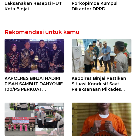
Laksanakan Resepsi HUT
Forkopimda Kumpul
Kota Binjai
Dikantor DPRD
Rekomendasi untuk kamu
KAPOLRES BINJAI HADIRI
Kapolres Binjai Pastikan
PISAH SAMBUT DANYONIF
Situasi Kondusif Saat
100/PS PERKUAT
Pelaksanaan Pilkades
SINERGITAS TNI-POLRI
Tandem Hulu-I