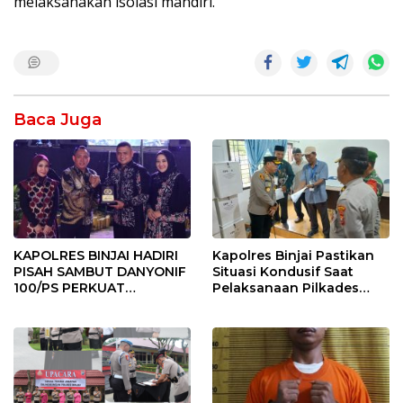
melaksanakan isolasi mandiri.
Baca Juga
KAPOLRES BINJAI HADIRI
Kapolres Binjai Pastikan
PISAH SAMBUT DANYONIF
Situasi Kondusif Saat
100/PS PERKUAT
Pelaksanaan Pilkades
SINERGITAS TNI-POLRI
Tandem Hulu-I