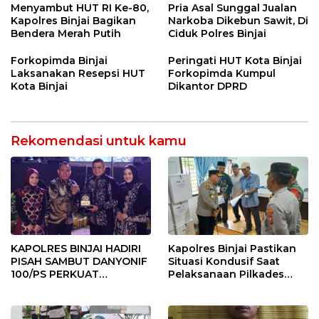
BINJAI
Menyeluruh bagi Pekerja”
Menyambut HUT RI Ke-80,
Pria Asal Sunggal Jualan
Kapolres Binjai Bagikan
Narkoba Dikebun Sawit, Di
Bendera Merah Putih
Ciduk Polres Binjai
Forkopimda Binjai
Peringati HUT Kota Binjai
Laksanakan Resepsi HUT
Forkopimda Kumpul
Kota Binjai
Dikantor DPRD
Rekomendasi untuk kamu
KAPOLRES BINJAI HADIRI
Kapolres Binjai Pastikan
PISAH SAMBUT DANYONIF
Situasi Kondusif Saat
100/PS PERKUAT
Pelaksanaan Pilkades
SINERGITAS TNI-POLRI
Tandem Hulu-I