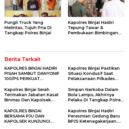
Pungli Truck Yang
Kapolres Binjai Hadiri
Melintas, Tujuh Pria Di
Tepung Tawar &
Tangkap Polres Binjai
Pembukaan Bimbingan
Manasik Haji Kota Binjai
Berita Terkait
KAPOLRES BINJAI HADIRI
Kapolres Binjai Pastikan
PISAH SAMBUT DANYONIF
Situasi Kondusif Saat
100/PS PERKUAT
Pelaksanaan Pilkades
SINERGITAS TNI-POLRI
Tandem Hulu-I
Kapolres Binjai Serah
Simpan Narkoba Dalam
Terimakan Jabatan Kasat
Bola Lampu, Akhirnya
Binmas Dan Kapolsek
Pelaku Di Tangkap Polres
Binjai Utara
Binjai
KAPOLRES BINJAI
Kapolres Binjai Hadiri
BERSAMA PJU DAN
Peresmian Gedung Baru
KAPOLSEK KUNJUNGI
BPJS Ketenagakerjaan.
VIHARA SETIA BUDDHA
“Dorong Perlindungan