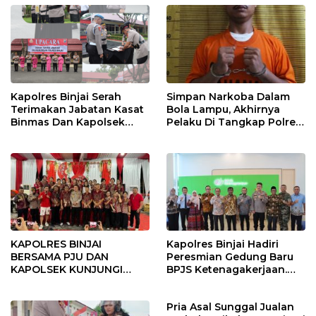
Kapolres Binjai Serah
Simpan Narkoba Dalam
Terimakan Jabatan Kasat
Bola Lampu, Akhirnya
Binmas Dan Kapolsek
Pelaku Di Tangkap Polres
Binjai Utara
Binjai
KAPOLRES BINJAI
Kapolres Binjai Hadiri
BERSAMA PJU DAN
Peresmian Gedung Baru
KAPOLSEK KUNJUNGI
BPJS Ketenagakerjaan.
VIHARA SETIA BUDDHA
“Dorong Perlindungan
BINJAI
Menyeluruh bagi Pekerja”
Pria Asal Sunggal Jualan