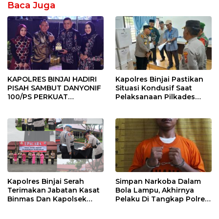
Baca Juga
KAPOLRES BINJAI HADIRI
Kapolres Binjai Pastikan
PISAH SAMBUT DANYONIF
Situasi Kondusif Saat
100/PS PERKUAT
Pelaksanaan Pilkades
SINERGITAS TNI-POLRI
Tandem Hulu-I
Kapolres Binjai Serah
Simpan Narkoba Dalam
Terimakan Jabatan Kasat
Bola Lampu, Akhirnya
Binmas Dan Kapolsek
Pelaku Di Tangkap Polres
Binjai Utara
Binjai