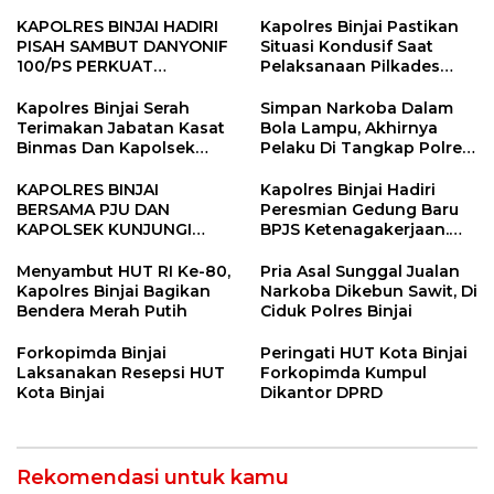
KAPOLRES BINJAI HADIRI
Kapolres Binjai Pastikan
PISAH SAMBUT DANYONIF
Situasi Kondusif Saat
100/PS PERKUAT
Pelaksanaan Pilkades
SINERGITAS TNI-POLRI
Tandem Hulu-I
Kapolres Binjai Serah
Simpan Narkoba Dalam
Terimakan Jabatan Kasat
Bola Lampu, Akhirnya
Binmas Dan Kapolsek
Pelaku Di Tangkap Polres
Binjai Utara
Binjai
KAPOLRES BINJAI
Kapolres Binjai Hadiri
BERSAMA PJU DAN
Peresmian Gedung Baru
KAPOLSEK KUNJUNGI
BPJS Ketenagakerjaan.
VIHARA SETIA BUDDHA
“Dorong Perlindungan
BINJAI
Menyeluruh bagi Pekerja”
Menyambut HUT RI Ke-80,
Pria Asal Sunggal Jualan
Kapolres Binjai Bagikan
Narkoba Dikebun Sawit, Di
Bendera Merah Putih
Ciduk Polres Binjai
Forkopimda Binjai
Peringati HUT Kota Binjai
Laksanakan Resepsi HUT
Forkopimda Kumpul
Kota Binjai
Dikantor DPRD
Rekomendasi untuk kamu