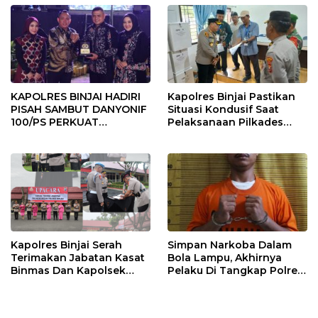
KAPOLRES BINJAI HADIRI
Kapolres Binjai Pastikan
PISAH SAMBUT DANYONIF
Situasi Kondusif Saat
100/PS PERKUAT
Pelaksanaan Pilkades
SINERGITAS TNI-POLRI
Tandem Hulu-I
Kapolres Binjai Serah
Simpan Narkoba Dalam
Terimakan Jabatan Kasat
Bola Lampu, Akhirnya
Binmas Dan Kapolsek
Pelaku Di Tangkap Polres
Binjai Utara
Binjai