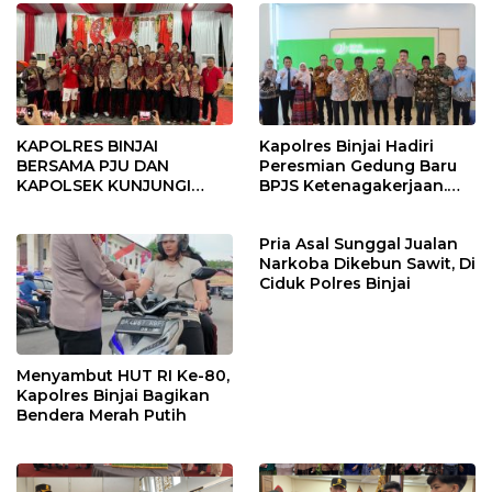
KAPOLRES BINJAI
Kapolres Binjai Hadiri
BERSAMA PJU DAN
Peresmian Gedung Baru
KAPOLSEK KUNJUNGI
BPJS Ketenagakerjaan.
VIHARA SETIA BUDDHA
“Dorong Perlindungan
BINJAI
Menyeluruh bagi Pekerja”
Pria Asal Sunggal Jualan
Narkoba Dikebun Sawit, Di
Ciduk Polres Binjai
Menyambut HUT RI Ke-80,
Kapolres Binjai Bagikan
Bendera Merah Putih