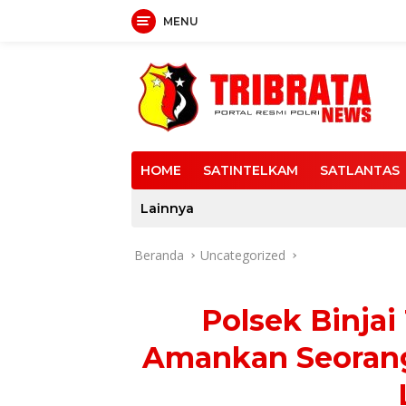
MENU
Langsung
ke
konten
HOME
SATINTELKAM
SATLANTAS
Lainnya
Beranda
Uncategorized
Polsek Binjai
Amankan Seorang