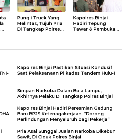
ota
Pungli Truck Yang
Kapolres Binjai
da
Melintas, Tujuh Pria
Hadiri Tepung
r
Di Tangkap Polres
Tawar & Pembukaan
Binjai
Bimbingan Manasik
Haji Kota Binjai
Kapolres Binjai Pastikan Situasi Kondusif
TNI-
Saat Pelaksanaan Pilkades Tandem Hulu-I
n
Simpan Narkoba Dalam Bola Lampu,
Akhirnya Pelaku Di Tangkap Polres Binjai
Kapolres Binjai Hadiri Peresmian Gedung
DDHA
Baru BPJS Ketenagakerjaan. “Dorong
Perlindungan Menyeluruh bagi Pekerja”
i
Pria Asal Sunggal Jualan Narkoba Dikebun
Sawit, Di Ciduk Polres Binjai