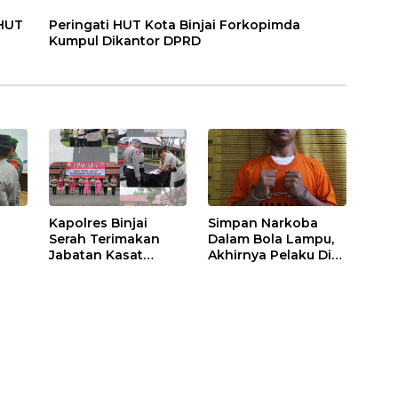
 HUT
Peringati HUT Kota Binjai Forkopimda
Kumpul Dikantor DPRD
Kapolres Binjai
Simpan Narkoba
Serah Terimakan
Dalam Bola Lampu,
Jabatan Kasat
Akhirnya Pelaku Di
Binmas Dan
Tangkap Polres
m
Kapolsek Binjai
Binjai
Utara