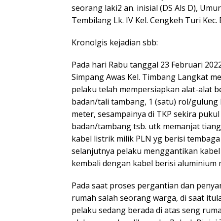
seorang laki2 an. inisial (DS Als D), Um
Tembilang Lk. IV Kel. Cengkeh Turi Kec. B
Kronolgis kejadian sbb:
Pada hari Rabu tanggal 23 Februari 2022
Simpang Awas Kel. Timbang Langkat men
pelaku telah mempersiapkan alat-alat ber
badan/tali tambang, 1 (satu) rol/gulun
meter, sesampainya di TKP sekira puku
badan/tambang tsb. utk memanjat tiang l
kabel listrik milik PLN yg berisi temb
selanjutnya pelaku menggantikan kabel
kembali dengan kabel berisi aluminium 
Pada saat proses pergantian dan penyam
rumah salah seorang warga, di saat itul
pelaku sedang berada di atas seng rum