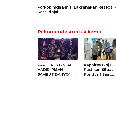
Forkopimda Binjai Laksanakan Resepsi
Kota Binjai
Rekomendasi untuk kamu
KAPOLRES BINJAI
Kapolres Binjai
HADIRI PISAH
Pastikan Situasi
SAMBUT DANYONIF
Kondusif Saat
100/PS PERKUAT
Pelaksanaan
SINERGITAS TNI-
Pilkades Tande
POLRI
Hulu-I