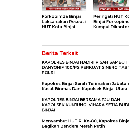
Forkopimda Binjai
Peringati HUT K
Laksanakan Resepsi
Binjai Forkopim
HUT Kota Binjai
Kumpul Dikanto
DPRD
Berita Terkait
KAPOLRES BINJAI HADIRI PISAH SAMBUT
DANYONIF 100/PS PERKUAT SINERGITAS 
POLRI
Kapolres Binjai Serah Terimakan Jabata
Kasat Binmas Dan Kapolsek Binjai Utara
KAPOLRES BINJAI BERSAMA PJU DAN
KAPOLSEK KUNJUNGI VIHARA SETIA BU
BINJAI
Menyambut HUT RI Ke-80, Kapolres Binja
Bagikan Bendera Merah Putih