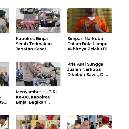
Kapolres Binjai
Simpan Narkoba
Serah Terimakan
Dalam Bola Lampu,
Jabatan Kasat
Akhirnya Pelaku Di
Binmas Dan
Tangkap Polres
m
Kapolsek Binjai
Binjai
Pria Asal Sunggal
Utara
Jualan Narkoba
Dikebun Sawit, Di
Ciduk Polres Binjai
Menyambut HUT RI
n
Ke-80, Kapolres
JS
Binjai Bagikan
.
Bendera Merah Putih
i