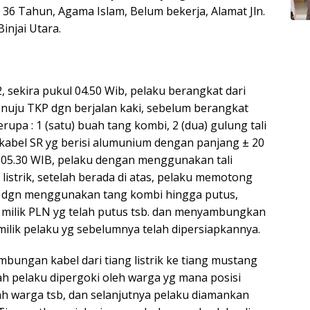
ur 36 Tahun, Agama Islam, Belum bekerja, Alamat Jln.
injai Utara.
, sekira pukul 04.50 Wib, pelaku berangkat dari
uju TKP dgn berjalan kaki, sebelum berangkat
upa : 1 (satu) buah tang kombi, 2 (dua) gulung tali
g kabel SR yg berisi alumunium dengan panjang ± 20
l 05.30 WIB, pelaku dengan menggunakan tali
istrik, setelah berada di atas, pelaku memotong
aga dgn menggunakan tang kombi hingga putus,
 milik PLN yg telah putus tsb. dan menyambungkan
milik pelaku yg sebelumnya telah dipersiapkannya.
bungan kabel dari tiang listrik ke tiang mustang
ah pelaku dipergoki oleh warga yg mana posisi
ah warga tsb, dan selanjutnya pelaku diamankan