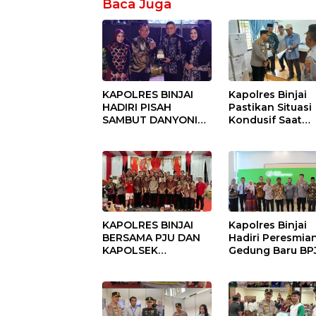
Baca Juga
KAPOLRES BINJAI
Kapolres Binjai
HADIRI PISAH
Pastikan Situasi
SAMBUT DANYONIF
Kondusif Saat
100/PS PERKUAT
Pelaksanaan
SINERGITAS TNI-
Pilkades Tande
POLRI
Hulu-I
KAPOLRES BINJAI
Kapolres Binjai
BERSAMA PJU DAN
Hadiri Peresmia
KAPOLSEK
Gedung Baru BP
KUNJUNGI VIHARA
Ketenagakerjaan
SETIA BUDDHA
“Dorong
BINJAI
Perlindungan
Menyeluruh bag
Pekerja”