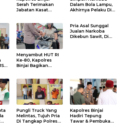
Serah Terimakan
Dalam Bola Lampu,
Jabatan Kasat
Akhirnya Pelaku Di
Binmas Dan
Tangkap Polres
m
Kapolsek Binjai
Binjai
Pria Asal Sunggal
Utara
Jualan Narkoba
Dikebun Sawit, Di
Ciduk Polres Binjai
Menyambut HUT RI
n
Ke-80, Kapolres
JS
Binjai Bagikan
.
Bendera Merah Putih
i
ota
Pungli Truck Yang
Kapolres Binjai
da
Melintas, Tujuh Pria
Hadiri Tepung
r
Di Tangkap Polres
Tawar & Pembukaan
Binjai
Bimbingan Manasik
Haji Kota Binjai