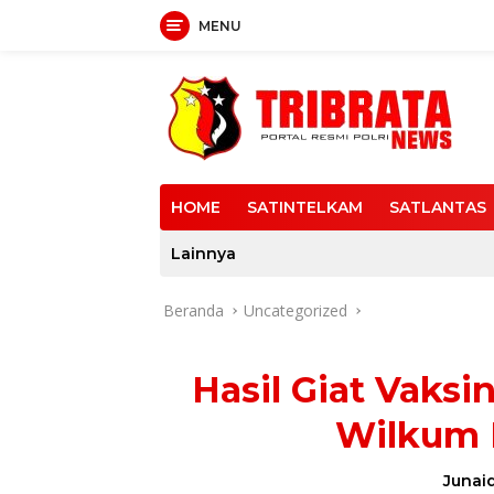
MENU
Langsung
ke
konten
HOME
SATINTELKAM
SATLANTAS
Lainnya
Beranda
Uncategorized
Hasil Giat Vaksi
Wilkum P
Junaid