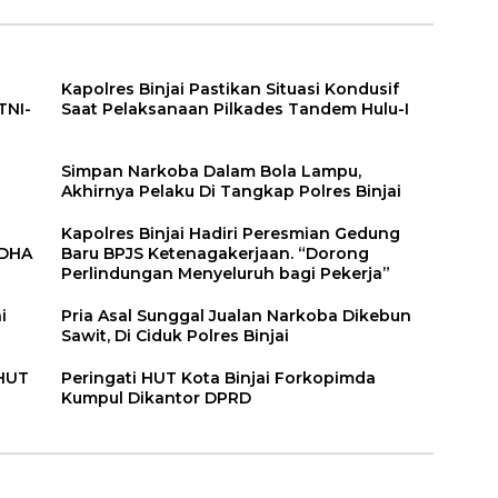
Kapolres Binjai Pastikan Situasi Kondusif
TNI-
Saat Pelaksanaan Pilkades Tandem Hulu-I
n
Simpan Narkoba Dalam Bola Lampu,
Akhirnya Pelaku Di Tangkap Polres Binjai
Kapolres Binjai Hadiri Peresmian Gedung
DDHA
Baru BPJS Ketenagakerjaan. “Dorong
Perlindungan Menyeluruh bagi Pekerja”
i
Pria Asal Sunggal Jualan Narkoba Dikebun
Sawit, Di Ciduk Polres Binjai
 HUT
Peringati HUT Kota Binjai Forkopimda
Kumpul Dikantor DPRD