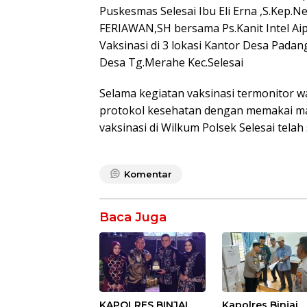
Puskesmas Selesai Ibu Eli Erna ,S.Kep.N
FERIAWAN,SH bersama Ps.Kanit Intel Ai
Vaksinasi di 3 lokasi Kantor Desa Pad
Desa Tg.Merahe Kec.Selesai
Selama kegiatan vaksinasi termonitor 
protokol kesehatan dengan memakai ma
vaksinasi di Wilkum Polsek Selesai telah
Komentar
Baca Juga
KAPOLRES BINJAI
Kapolres Binjai