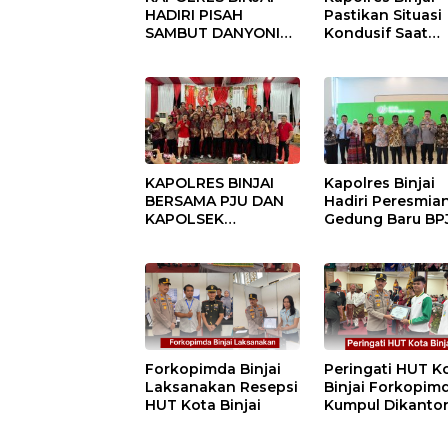
HADIRI PISAH
Pastikan Situasi
SAMBUT DANYONIF
Kondusif Saat
100/PS PERKUAT
Pelaksanaan
SINERGITAS TNI-
Pilkades Tande
POLRI
Hulu-I
KAPOLRES BINJAI
Kapolres Binjai
BERSAMA PJU DAN
Hadiri Peresmia
KAPOLSEK
Gedung Baru BP
KUNJUNGI VIHARA
Ketenagakerjaan
SETIA BUDDHA
“Dorong
BINJAI
Perlindungan
Menyeluruh bag
Pekerja”
Forkopimda Binjai
Peringati HUT K
Laksanakan Resepsi
Binjai Forkopim
HUT Kota Binjai
Kumpul Dikanto
DPRD