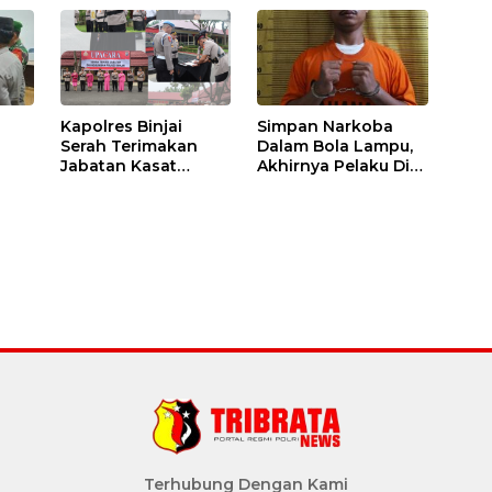
Kapolres Binjai
Simpan Narkoba
Serah Terimakan
Dalam Bola Lampu,
Jabatan Kasat
Akhirnya Pelaku Di
Binmas Dan
Tangkap Polres
m
Kapolsek Binjai
Binjai
Utara
Terhubung Dengan Kami