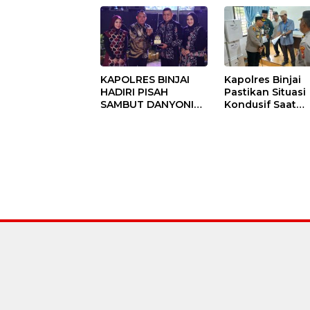
KAPOLRES BINJAI
Kapolres Binjai
HADIRI PISAH
Pastikan Situasi
SAMBUT DANYONIF
Kondusif Saat
100/PS PERKUAT
Pelaksanaan
SINERGITAS TNI-
Pilkades Tande
POLRI
Hulu-I