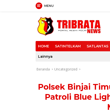
MENU
Langsung
ke
konten
HOME
SATINTELKAM
SATLANTAS
Lainnya
Beranda
Uncategorized
Polsek Binjai Ti
Patroli Blue Lig