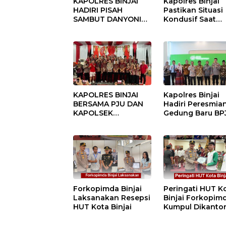
KAPOLRES BINJAI
Kapolres Binjai
HADIRI PISAH
Pastikan Situasi
SAMBUT DANYONIF
Kondusif Saat
100/PS PERKUAT
Pelaksanaan
SINERGITAS TNI-
Pilkades Tande
POLRI
Hulu-I
KAPOLRES BINJAI
Kapolres Binjai
BERSAMA PJU DAN
Hadiri Peresmia
KAPOLSEK
Gedung Baru BP
KUNJUNGI VIHARA
Ketenagakerjaan
SETIA BUDDHA
“Dorong
BINJAI
Perlindungan
Menyeluruh bag
Pekerja”
Forkopimda Binjai
Peringati HUT K
Laksanakan Resepsi
Binjai Forkopim
HUT Kota Binjai
Kumpul Dikanto
DPRD