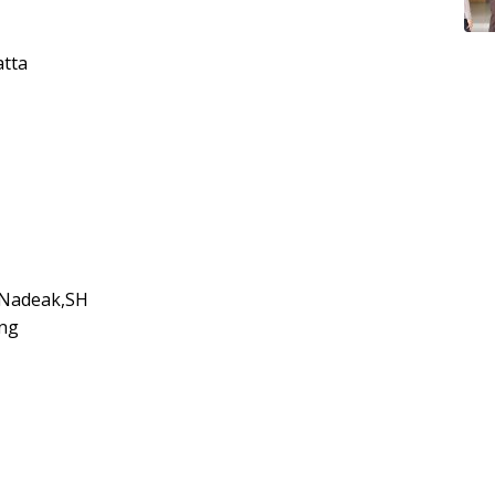
atta
 Nadeak,SH
ing