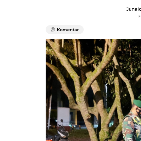
Junaid
F
Komentar