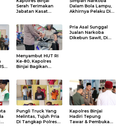
Kapolres Binjai
Simpan Narkoba
Serah Terimakan
Dalam Bola Lampu,
Jabatan Kasat
Akhirnya Pelaku Di
Binmas Dan
Tangkap Polres
m
Kapolsek Binjai
Binjai
Pria Asal Sunggal
Utara
Jualan Narkoba
Dikebun Sawit, Di
Ciduk Polres Binjai
Menyambut HUT RI
n
Ke-80, Kapolres
JS
Binjai Bagikan
.
Bendera Merah Putih
i
ota
Pungli Truck Yang
Kapolres Binjai
da
Melintas, Tujuh Pria
Hadiri Tepung
r
Di Tangkap Polres
Tawar & Pembukaan
Binjai
Bimbingan Manasik
Haji Kota Binjai