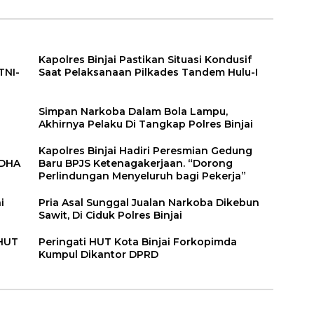
Kapolres Binjai Pastikan Situasi Kondusif
TNI-
Saat Pelaksanaan Pilkades Tandem Hulu-I
n
Simpan Narkoba Dalam Bola Lampu,
Akhirnya Pelaku Di Tangkap Polres Binjai
Kapolres Binjai Hadiri Peresmian Gedung
DDHA
Baru BPJS Ketenagakerjaan. “Dorong
Perlindungan Menyeluruh bagi Pekerja”
i
Pria Asal Sunggal Jualan Narkoba Dikebun
Sawit, Di Ciduk Polres Binjai
 HUT
Peringati HUT Kota Binjai Forkopimda
Kumpul Dikantor DPRD