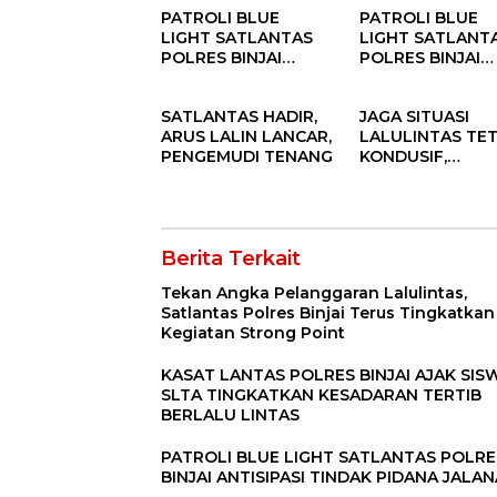
PATROLI BLUE
PATROLI BLUE
Kegiatan Strong
GATUR PAGI
LIGHT SATLANTAS
LIGHT SATLANT
Point
POLRES BINJAI
POLRES BINJAI
ANTISIPASI TINDAK
UPAYA PENCEG
PIDANA JALANAN
GANGGUAN
SATLANTAS HADIR,
JAGA SITUASI
KAMSELTIBCAR
ARUS LALIN LANCAR,
LALULINTAS TE
AS
PENGEMUDI TENANG
KONDUSIF,
SATLANTAS POL
BINJAI TEMPAT
PERSONIL DI
BEEBRAPA TITIK
Berita Terkait
RUAS JALAN
Tekan Angka Pelanggaran Lalulintas,
Satlantas Polres Binjai Terus Tingkatkan
Kegiatan Strong Point
KASAT LANTAS POLRES BINJAI AJAK SIS
SLTA TINGKATKAN KESADARAN TERTIB
BERLALU LINTAS
PATROLI BLUE LIGHT SATLANTAS POLRE
BINJAI ANTISIPASI TINDAK PIDANA JALA