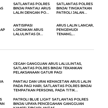
SATLANTAS POLRES
SATLANTAS POLRES
BERLALU LINTAS
AS
BINJAI PANTAU ARUS
BINJAI TINGKATKAN
LALIN DENGAN POS
PATROLI JALAN
AHAN
PADAT PAGI
RAYA ANTISIPASI
GANGGUAN
ANTISIPASI
ARUS LALIN LANCAR,
LANT
KAMSELTIBCARLANT
TAP
LONJAKAN ARUS
PENGEMUDI
AS
LALULINTAS DI
TENANG,
RES
AKHIR PEKAN,
SATLANTAS TUAI
KAN
SATLANTAS POLRES
PUJIAN
BINJAI LAKSANAKAN
PATROLI URAI ARUS
CEGAH GANGGUAN ARUS LALULINTAS,
SATLANTAS POLRES BINJAI TEKANKAN
PELAKSANAAN GATUR PAGI
WA
PANTAU DAN URAI KEMACETAN ARUS LALIN
PADA PAGI HARI, SATLANTAS POLRES BINJAI
TEMPATKAN PERSONIL PADA TITIK
KERAWANAN
S
PATROLI BLUE LIGHT SATLANTAS POLRES
NAN
BINJAI UPAYA PENCEGAHAN GANGGUAN