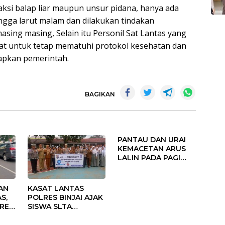
aksi balap liar maupun unsur pidana, hanya ada
gga larut malam dan dilakukan tindakan
ng masing, Selain itu Personil Sat Lantas yang
at untuk tetap mematuhi protokol kesehatan dan
tapkan pemerintah.
BAGIKAN
PANTAU DAN URAI
KEMACETAN ARUS
LALIN PADA PAGI
HARI, SATLANTAS
POLRES BINJAI
TEMPATKAN
AN
KASAT LANTAS
PERSONIL PADA
S,
POLRES BINJAI AJAK
TITIK KERAWANAN
RES
SISWA SLTA
N
TINGKATKAN
KESADARAN TERTIB