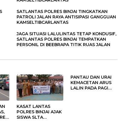
KAMSELTIBCARLANTAS
S
SATLANTAS POLRES BINJAI TINGKATKAN
PATROLI JALAN RAYA ANTISIPASI GANGGUAN
KAMSELTIBCARLANTAS
JAGA SITUASI LALULINTAS TETAP KONDUSIF,
SATLANTAS POLRES BINJAI TEMPATKAN
PERSONIL DI BEEBRAPA TITIK RUAS JALAN
PANTAU DAN URAI
KEMACETAN ARUS
LALIN PADA PAGI
HARI, SATLANTAS
POLRES BINJAI
TEMPATKAN
AN
KASAT LANTAS
PERSONIL PADA
S,
POLRES BINJAI AJAK
TITIK KERAWANAN
RES
SISWA SLTA
N
TINGKATKAN
KESADARAN TERTIB
BERLALU LINTAS