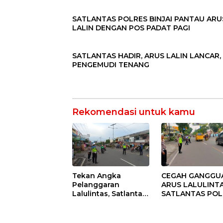
SATLANTAS POLRES BINJAI PANTAU ARU
LALIN DENGAN POS PADAT PAGI
SATLANTAS HADIR, ARUS LALIN LANCAR,
PENGEMUDI TENANG
Rekomendasi untuk kamu
Tekan Angka
CEGAH GANGGU
Pelanggaran
ARUS LALULINTA
Lalulintas, Satlantas
SATLANTAS POL
Polres Binjai Terus
BINJAI TEKANKA
Tingkatkan
PELAKSANAAN
Kegiatan Strong
GATUR PAGI