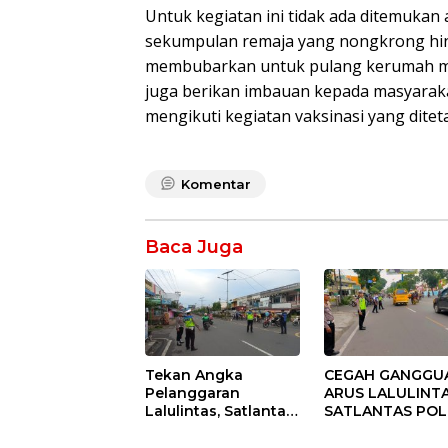
Untuk kegiatan ini tidak ada ditemukan 
sekumpulan remaja yang nongkrong hin
membubarkan untuk pulang kerumah masi
juga berikan imbauan kepada masyarak
mengikuti kegiatan vaksinasi yang dite
Komentar
Baca Juga
Tekan Angka
CEGAH GANGGU
Pelanggaran
ARUS LALULINTA
Lalulintas, Satlantas
SATLANTAS POL
Polres Binjai Terus
BINJAI TEKANKA
Tingkatkan
PELAKSANAAN