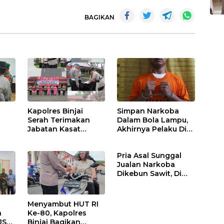
BAGIKAN
Kapolres Binjai
Simpan Narkoba
Serah Terimakan
Dalam Bola Lampu,
Jabatan Kasat
Akhirnya Pelaku Di
Binmas Dan
Tangkap Polres
m
Kapolsek Binjai
Binjai
Pria Asal Sunggal
Utara
Jualan Narkoba
Dikebun Sawit, Di
Ciduk Polres Binjai
Menyambut HUT RI
n
Ke-80, Kapolres
JS
Binjai Bagikan