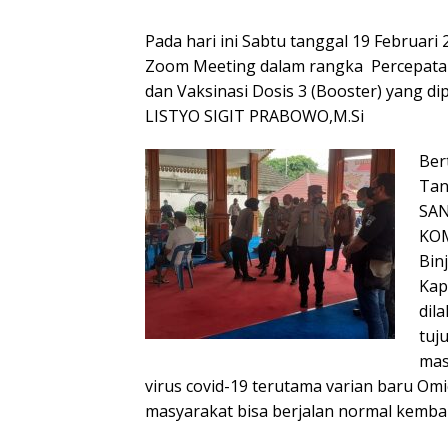
Pada hari ini Sabtu tanggal 19 Februari
Zoom Meeting dalam rangka Percepatan 
dan Vaksinasi Dosis 3 (Booster) yang d
LISTYO SIGIT PRABOWO,M.Si
Ber
Tan
SAN
KOM
Bin
Kap
dil
tuj
mas
virus covid-19 terutama varian baru Om
masyarakat bisa berjalan normal kembal