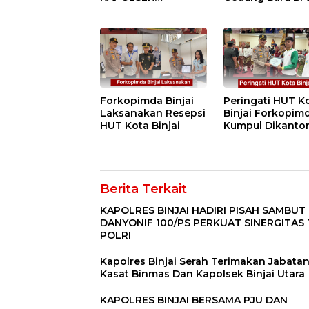
KUNJUNGI VIHARA
Ketenagakerjaan
SETIA BUDDHA
“Dorong
BINJAI
Perlindungan
Menyeluruh bag
Pekerja”
Forkopimda Binjai
Peringati HUT K
Laksanakan Resepsi
Binjai Forkopim
HUT Kota Binjai
Kumpul Dikanto
DPRD
Berita Terkait
KAPOLRES BINJAI HADIRI PISAH SAMBUT
DANYONIF 100/PS PERKUAT SINERGITAS 
POLRI
Kapolres Binjai Serah Terimakan Jabata
Kasat Binmas Dan Kapolsek Binjai Utara
KAPOLRES BINJAI BERSAMA PJU DAN