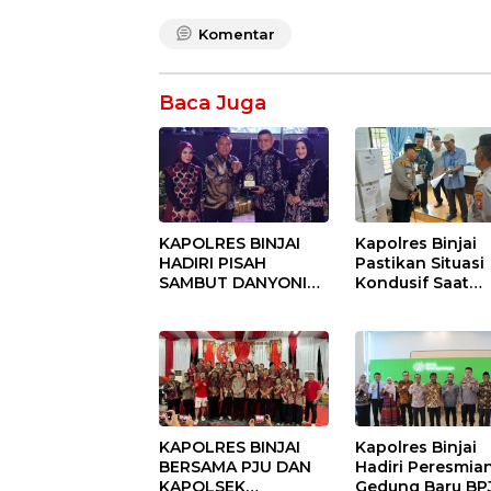
Komentar
Baca Juga
KAPOLRES BINJAI
Kapolres Binjai
HADIRI PISAH
Pastikan Situasi
SAMBUT DANYONIF
Kondusif Saat
100/PS PERKUAT
Pelaksanaan
SINERGITAS TNI-
Pilkades Tande
POLRI
Hulu-I
KAPOLRES BINJAI
Kapolres Binjai
BERSAMA PJU DAN
Hadiri Peresmia
KAPOLSEK
Gedung Baru BP