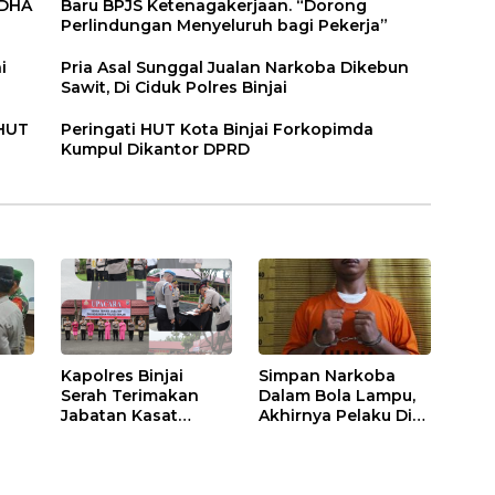
DDHA
Baru BPJS Ketenagakerjaan. “Dorong
Perlindungan Menyeluruh bagi Pekerja”
i
Pria Asal Sunggal Jualan Narkoba Dikebun
Sawit, Di Ciduk Polres Binjai
 HUT
Peringati HUT Kota Binjai Forkopimda
Kumpul Dikantor DPRD
Kapolres Binjai
Simpan Narkoba
Serah Terimakan
Dalam Bola Lampu,
Jabatan Kasat
Akhirnya Pelaku Di
Binmas Dan
Tangkap Polres
m
Kapolsek Binjai
Binjai
Utara