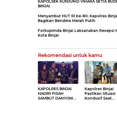
KAPOLSEK KUNJUNGI VIHARA SETIA BU
BINJAI
Menyambut HUT RI Ke-80, Kapolres Binja
Bagikan Bendera Merah Putih
Forkopimda Binjai Laksanakan Resepsi
Kota Binjai
Rekomendasi untuk kamu
KAPOLRES BINJAI
Kapolres Binjai
HADIRI PISAH
Pastikan Situasi
SAMBUT DANYONIF
Kondusif Saat
100/PS PERKUAT
Pelaksanaan
SINERGITAS TNI-
Pilkades Tande
POLRI
Hulu-I