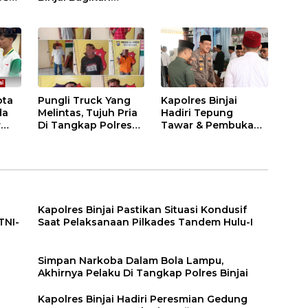
.
Bendera Merah Putih
i
ota
Pungli Truck Yang
Kapolres Binjai
da
Melintas, Tujuh Pria
Hadiri Tepung
r
Di Tangkap Polres
Tawar & Pembukaan
Binjai
Bimbingan Manasik
Haji Kota Binjai
Kapolres Binjai Pastikan Situasi Kondusif
TNI-
Saat Pelaksanaan Pilkades Tandem Hulu-I
n
Simpan Narkoba Dalam Bola Lampu,
Akhirnya Pelaku Di Tangkap Polres Binjai
Kapolres Binjai Hadiri Peresmian Gedung