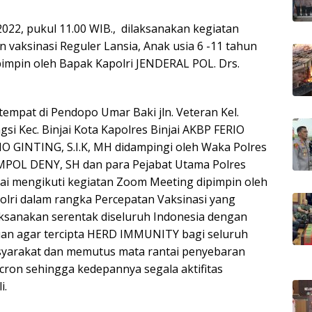
 2022, pukul 11.00 WIB., dilaksanakan kegiatan
vaksinasi Reguler Lansia, Anak usia 6 -11 tahun
ipimpin oleh Bapak Kapolri JENDERAL POL. Drs.
tempat di Pendopo Umar Baki jln. Veteran Kel.
gsi Kec. Binjai Kota Kapolres Binjai AKBP FERIO
O GINTING, S.I.K, MH didampingi oleh Waka Polres
POL DENY, SH dan para Pejabat Utama Polres
jai mengikuti kegiatan Zoom Meeting dipimpin oleh
olri dalam rangka Percepatan Vaksinasi yang
aksanakan serentak diseluruh Indonesia dengan
uan agar tercipta HERD IMMUNITY bagi seluruh
yarakat dan memutus mata rantai penyebaran
icron sehingga kedepannya segala aktifitas
i.