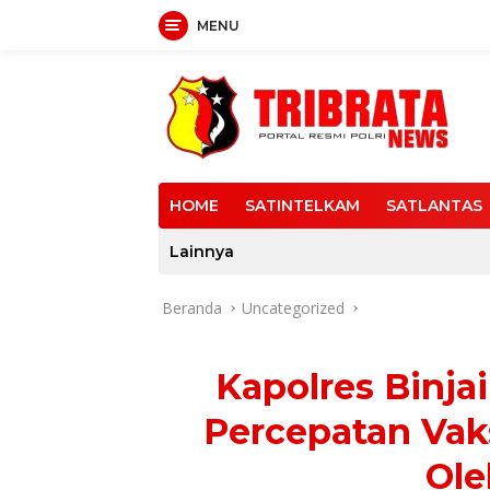
MENU
Langsung
ke
konten
HOME
SATINTELKAM
SATLANTAS
Lainnya
Beranda
Uncategorized
Kapolres Binja
Percepatan Vak
Ole