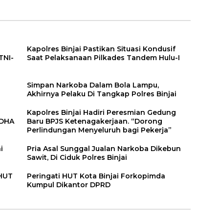
Haji Kota Binjai
Kapolres Binjai Pastikan Situasi Kondusif
TNI-
Saat Pelaksanaan Pilkades Tandem Hulu-I
n
Simpan Narkoba Dalam Bola Lampu,
Akhirnya Pelaku Di Tangkap Polres Binjai
Kapolres Binjai Hadiri Peresmian Gedung
DDHA
Baru BPJS Ketenagakerjaan. “Dorong
Perlindungan Menyeluruh bagi Pekerja”
i
Pria Asal Sunggal Jualan Narkoba Dikebun
Sawit, Di Ciduk Polres Binjai
 HUT
Peringati HUT Kota Binjai Forkopimda
Kumpul Dikantor DPRD