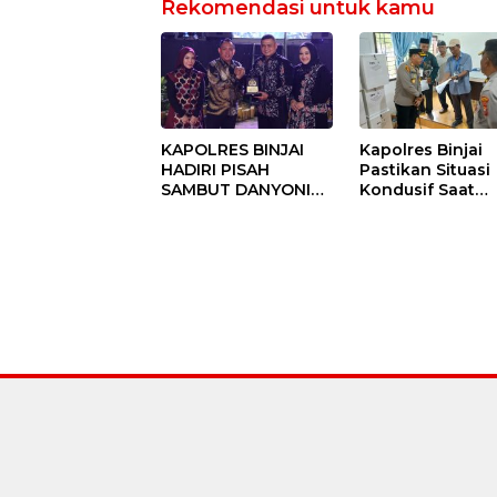
Rekomendasi untuk kamu
KAPOLRES BINJAI
Kapolres Binjai
HADIRI PISAH
Pastikan Situasi
SAMBUT DANYONIF
Kondusif Saat
100/PS PERKUAT
Pelaksanaan
SINERGITAS TNI-
Pilkades Tande
POLRI
Hulu-I