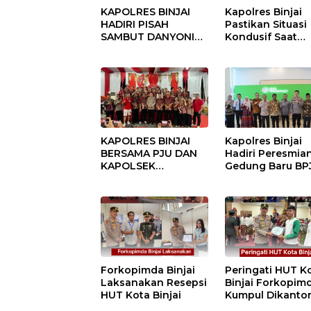
KAPOLRES BINJAI
Kapolres Binjai
HADIRI PISAH
Pastikan Situasi
SAMBUT DANYONIF
Kondusif Saat
100/PS PERKUAT
Pelaksanaan
SINERGITAS TNI-
Pilkades Tande
POLRI
Hulu-I
KAPOLRES BINJAI
Kapolres Binjai
BERSAMA PJU DAN
Hadiri Peresmia
KAPOLSEK
Gedung Baru BP
KUNJUNGI VIHARA
Ketenagakerjaan
SETIA BUDDHA
“Dorong
BINJAI
Perlindungan
Menyeluruh bag
Pekerja”
Forkopimda Binjai
Peringati HUT K
Laksanakan Resepsi
Binjai Forkopim
HUT Kota Binjai
Kumpul Dikanto
DPRD