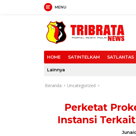
MENU
Langsung
ke
konten
HOME
SATINTELKAM
SATLANTAS
Lainnya
Beranda
Uncategorized
Perketat Proke
Instansi Terkait
Junaid