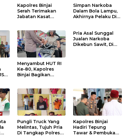
Kapolres Binjai
Simpan Narkoba
Serah Terimakan
Dalam Bola Lampu,
Jabatan Kasat
Akhirnya Pelaku Di
Binmas Dan
Tangkap Polres
m
Kapolsek Binjai
Binjai
Pria Asal Sunggal
Utara
Jualan Narkoba
Dikebun Sawit, Di
Ciduk Polres Binjai
Menyambut HUT RI
n
Ke-80, Kapolres
JS
Binjai Bagikan
.
Bendera Merah Putih
i
ota
Pungli Truck Yang
Kapolres Binjai
da
Melintas, Tujuh Pria
Hadiri Tepung
r
Di Tangkap Polres
Tawar & Pembukaan
Binjai
Bimbingan Manasik