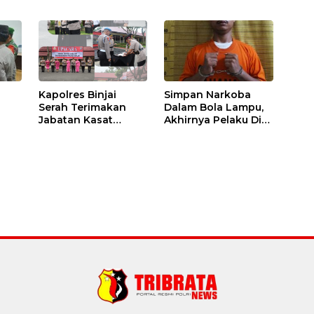
Kapolres Binjai
Simpan Narkoba
Serah Terimakan
Dalam Bola Lampu,
Jabatan Kasat
Akhirnya Pelaku Di
Binmas Dan
Tangkap Polres
m
Kapolsek Binjai
Binjai
Utara