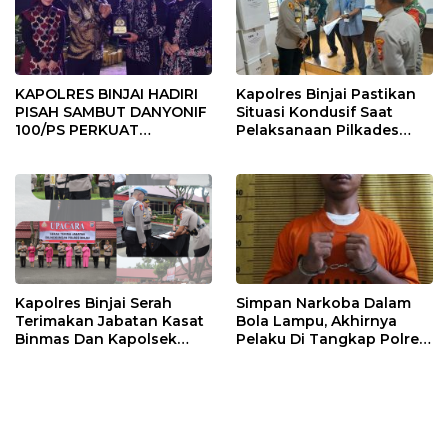
KAPOLRES BINJAI HADIRI
Kapolres Binjai Pastikan
PISAH SAMBUT DANYONIF
Situasi Kondusif Saat
100/PS PERKUAT
Pelaksanaan Pilkades
SINERGITAS TNI-POLRI
Tandem Hulu-I
Kapolres Binjai Serah
Simpan Narkoba Dalam
Terimakan Jabatan Kasat
Bola Lampu, Akhirnya
Binmas Dan Kapolsek
Pelaku Di Tangkap Polres
Binjai Utara
Binjai