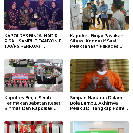
KAPOLRES BINJAI HADIRI
Kapolres Binjai Pastikan
PISAH SAMBUT DANYONIF
Situasi Kondusif Saat
100/PS PERKUAT
Pelaksanaan Pilkades
SINERGITAS TNI-POLRI
Tandem Hulu-I
Kapolres Binjai Serah
Simpan Narkoba Dalam
Terimakan Jabatan Kasat
Bola Lampu, Akhirnya
Binmas Dan Kapolsek
Pelaku Di Tangkap Polres
Binjai Utara
Binjai