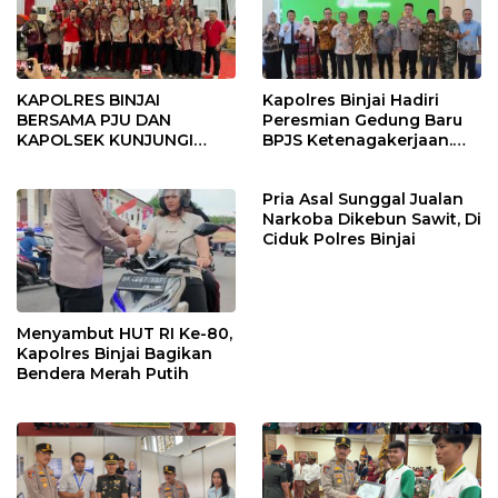
KAPOLRES BINJAI
Kapolres Binjai Hadiri
BERSAMA PJU DAN
Peresmian Gedung Baru
KAPOLSEK KUNJUNGI
BPJS Ketenagakerjaan.
VIHARA SETIA BUDDHA
“Dorong Perlindungan
BINJAI
Menyeluruh bagi Pekerja”
Pria Asal Sunggal Jualan
Narkoba Dikebun Sawit, Di
Ciduk Polres Binjai
Menyambut HUT RI Ke-80,
Kapolres Binjai Bagikan
Bendera Merah Putih