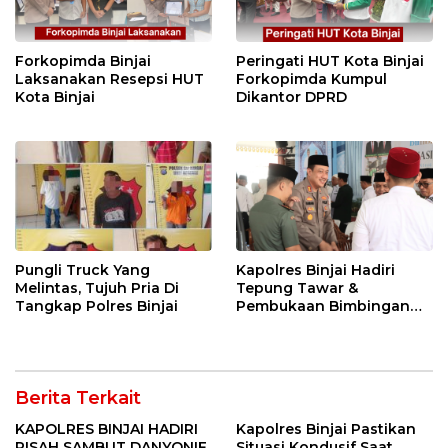
Forkopimda Binjai
Peringati HUT Kota Binjai
Laksanakan Resepsi HUT
Forkopimda Kumpul
Kota Binjai
Dikantor DPRD
Pungli Truck Yang
Kapolres Binjai Hadiri
Melintas, Tujuh Pria Di
Tepung Tawar &
Tangkap Polres Binjai
Pembukaan Bimbingan
Manasik Haji Kota Binjai
Berita Terkait
KAPOLRES BINJAI HADIRI
Kapolres Binjai Pastikan
PISAH SAMBUT DANYONIF
Situasi Kondusif Saat