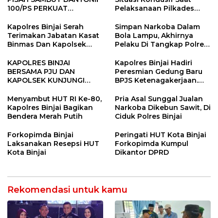
100/PS PERKUAT
Pelaksanaan Pilkades
SINERGITAS TNI-POLRI
Tandem Hulu-I
Kapolres Binjai Serah
Simpan Narkoba Dalam
Terimakan Jabatan Kasat
Bola Lampu, Akhirnya
Binmas Dan Kapolsek
Pelaku Di Tangkap Polres
Binjai Utara
Binjai
KAPOLRES BINJAI
Kapolres Binjai Hadiri
BERSAMA PJU DAN
Peresmian Gedung Baru
KAPOLSEK KUNJUNGI
BPJS Ketenagakerjaan.
VIHARA SETIA BUDDHA
“Dorong Perlindungan
BINJAI
Menyeluruh bagi Pekerja”
Menyambut HUT RI Ke-80,
Pria Asal Sunggal Jualan
Kapolres Binjai Bagikan
Narkoba Dikebun Sawit, Di
Bendera Merah Putih
Ciduk Polres Binjai
Forkopimda Binjai
Peringati HUT Kota Binjai
Laksanakan Resepsi HUT
Forkopimda Kumpul
Kota Binjai
Dikantor DPRD
Rekomendasi untuk kamu