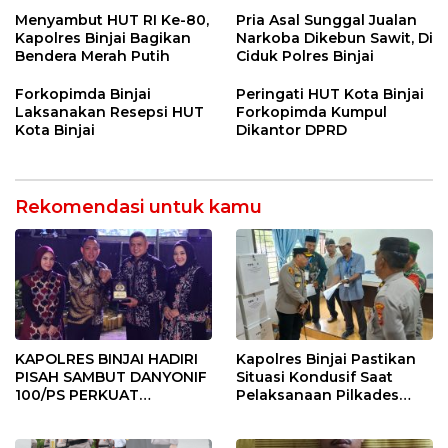
VIHARA SETIA BUDDHA
“Dorong Perlindungan
BINJAI
Menyeluruh bagi Pekerja”
Menyambut HUT RI Ke-80,
Pria Asal Sunggal Jualan
Kapolres Binjai Bagikan
Narkoba Dikebun Sawit, Di
Bendera Merah Putih
Ciduk Polres Binjai
Forkopimda Binjai
Peringati HUT Kota Binjai
Laksanakan Resepsi HUT
Forkopimda Kumpul
Kota Binjai
Dikantor DPRD
Rekomendasi untuk kamu
KAPOLRES BINJAI HADIRI
Kapolres Binjai Pastikan
PISAH SAMBUT DANYONIF
Situasi Kondusif Saat
100/PS PERKUAT
Pelaksanaan Pilkades
SINERGITAS TNI-POLRI
Tandem Hulu-I