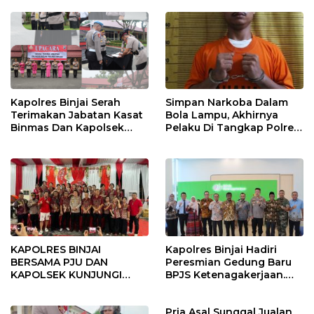
Kapolres Binjai Serah
Simpan Narkoba Dalam
Terimakan Jabatan Kasat
Bola Lampu, Akhirnya
Binmas Dan Kapolsek
Pelaku Di Tangkap Polres
Binjai Utara
Binjai
KAPOLRES BINJAI
Kapolres Binjai Hadiri
BERSAMA PJU DAN
Peresmian Gedung Baru
KAPOLSEK KUNJUNGI
BPJS Ketenagakerjaan.
VIHARA SETIA BUDDHA
“Dorong Perlindungan
BINJAI
Menyeluruh bagi Pekerja”
Pria Asal Sunggal Jualan