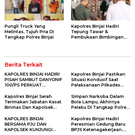
Pungli Truck Yang
Kapolres Binjai Hadiri
Melintas, Tujuh Pria Di
Tepung Tawar &
Tangkap Polres Binjai
Pembukaan Bimbingan
Manasik Haji Kota Binjai
Berita Terkait
KAPOLRES BINJAI HADIRI
Kapolres Binjai Pastikan
PISAH SAMBUT DANYONIF
Situasi Kondusif Saat
100/PS PERKUAT
Pelaksanaan Pilkades
SINERGITAS TNI-POLRI
Tandem Hulu-I
Kapolres Binjai Serah
Simpan Narkoba Dalam
Terimakan Jabatan Kasat
Bola Lampu, Akhirnya
Binmas Dan Kapolsek
Pelaku Di Tangkap Polres
Binjai Utara
Binjai
KAPOLRES BINJAI
Kapolres Binjai Hadiri
BERSAMA PJU DAN
Peresmian Gedung Baru
KAPOLSEK KUNJUNGI
BPJS Ketenagakerjaan.