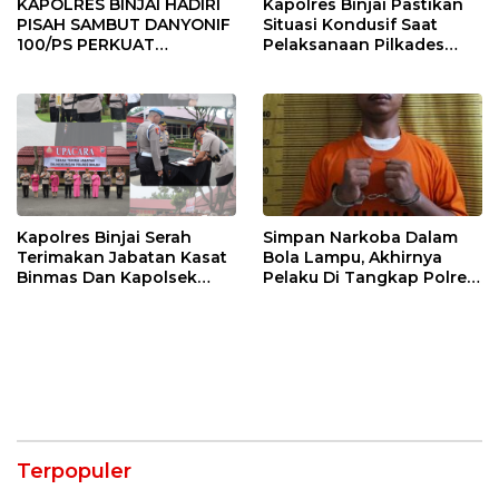
KAPOLRES BINJAI HADIRI
Kapolres Binjai Pastikan
PISAH SAMBUT DANYONIF
Situasi Kondusif Saat
100/PS PERKUAT
Pelaksanaan Pilkades
SINERGITAS TNI-POLRI
Tandem Hulu-I
Kapolres Binjai Serah
Simpan Narkoba Dalam
Terimakan Jabatan Kasat
Bola Lampu, Akhirnya
Binmas Dan Kapolsek
Pelaku Di Tangkap Polres
Binjai Utara
Binjai
Terpopuler