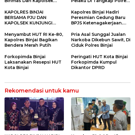
Binmas Dan Kapolsek
Pelaku Di Tangkap Polres
Binjai Utara
Binjai
KAPOLRES BINJAI
Kapolres Binjai Hadiri
BERSAMA PJU DAN
Peresmian Gedung Baru
KAPOLSEK KUNJUNGI
BPJS Ketenagakerjaan.
VIHARA SETIA BUDDHA
“Dorong Perlindungan
BINJAI
Menyeluruh bagi Pekerja”
Menyambut HUT RI Ke-80,
Pria Asal Sunggal Jualan
Kapolres Binjai Bagikan
Narkoba Dikebun Sawit, Di
Bendera Merah Putih
Ciduk Polres Binjai
Forkopimda Binjai
Peringati HUT Kota Binjai
Laksanakan Resepsi HUT
Forkopimda Kumpul
Kota Binjai
Dikantor DPRD
Rekomendasi untuk kamu