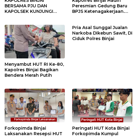
KAPOLRES BINJAI
Kapolres Binjai Hadiri
BERSAMA PJU DAN
Peresmian Gedung Baru
KAPOLSEK KUNJUNGI
BPJS Ketenagakerjaan.
VIHARA SETIA BUDDHA
“Dorong Perlindungan
BINJAI
Menyeluruh bagi Pekerja”
Pria Asal Sunggal Jualan
Narkoba Dikebun Sawit, Di
Ciduk Polres Binjai
Menyambut HUT RI Ke-80,
Kapolres Binjai Bagikan
Bendera Merah Putih
Forkopimda Binjai
Peringati HUT Kota Binjai
Laksanakan Resepsi HUT
Forkopimda Kumpul