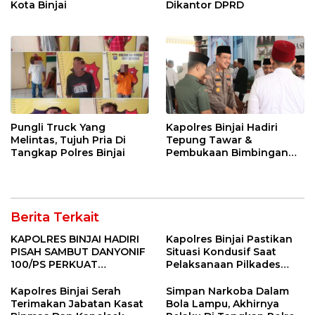
Kota Binjai
Dikantor DPRD
Pungli Truck Yang
Kapolres Binjai Hadiri
Melintas, Tujuh Pria Di
Tepung Tawar &
Tangkap Polres Binjai
Pembukaan Bimbingan
Manasik Haji Kota Binjai
Berita Terkait
KAPOLRES BINJAI HADIRI
Kapolres Binjai Pastikan
PISAH SAMBUT DANYONIF
Situasi Kondusif Saat
100/PS PERKUAT
Pelaksanaan Pilkades
SINERGITAS TNI-POLRI
Tandem Hulu-I
Kapolres Binjai Serah
Simpan Narkoba Dalam
Terimakan Jabatan Kasat
Bola Lampu, Akhirnya