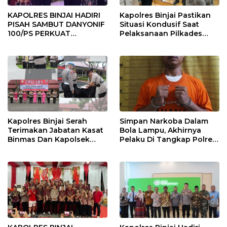
KAPOLRES BINJAI HADIRI
Kapolres Binjai Pastikan
PISAH SAMBUT DANYONIF
Situasi Kondusif Saat
100/PS PERKUAT
Pelaksanaan Pilkades
SINERGITAS TNI-POLRI
Tandem Hulu-I
Kapolres Binjai Serah
Simpan Narkoba Dalam
Terimakan Jabatan Kasat
Bola Lampu, Akhirnya
Binmas Dan Kapolsek
Pelaku Di Tangkap Polres
Binjai Utara
Binjai