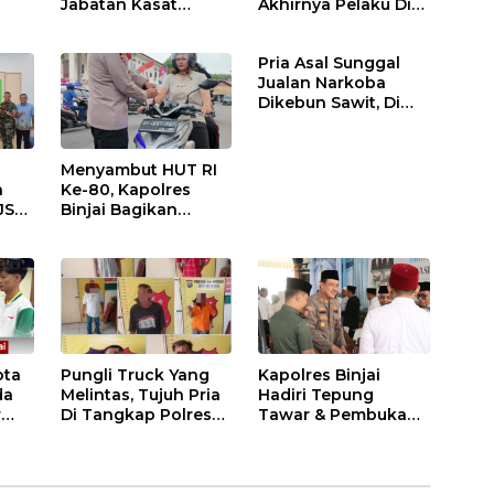
Jabatan Kasat
Akhirnya Pelaku Di
Binmas Dan
Tangkap Polres
m
Kapolsek Binjai
Binjai
Pria Asal Sunggal
Utara
Jualan Narkoba
Dikebun Sawit, Di
Ciduk Polres Binjai
Menyambut HUT RI
n
Ke-80, Kapolres
JS
Binjai Bagikan
.
Bendera Merah Putih
i
ota
Pungli Truck Yang
Kapolres Binjai
da
Melintas, Tujuh Pria
Hadiri Tepung
r
Di Tangkap Polres
Tawar & Pembukaan
Binjai
Bimbingan Manasik
Haji Kota Binjai