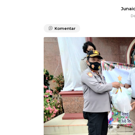
Junaid
De
Komentar