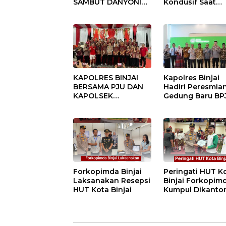
SAMBUT DANYONIF
Kondusif Saat
100/PS PERKUAT
Pelaksanaan
SINERGITAS TNI-
Pilkades Tande
POLRI
Hulu-I
KAPOLRES BINJAI
Kapolres Binjai
BERSAMA PJU DAN
Hadiri Peresmia
KAPOLSEK
Gedung Baru BP
KUNJUNGI VIHARA
Ketenagakerjaan
SETIA BUDDHA
“Dorong
BINJAI
Perlindungan
Menyeluruh bag
Pekerja”
Forkopimda Binjai
Peringati HUT K
Laksanakan Resepsi
Binjai Forkopim
HUT Kota Binjai
Kumpul Dikanto
DPRD