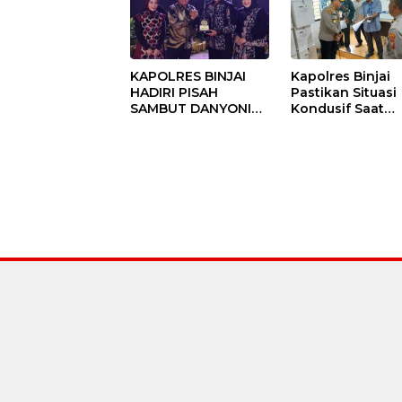
KAPOLRES BINJAI
Kapolres Binjai
HADIRI PISAH
Pastikan Situasi
SAMBUT DANYONIF
Kondusif Saat
100/PS PERKUAT
Pelaksanaan
SINERGITAS TNI-
Pilkades Tande
POLRI
Hulu-I