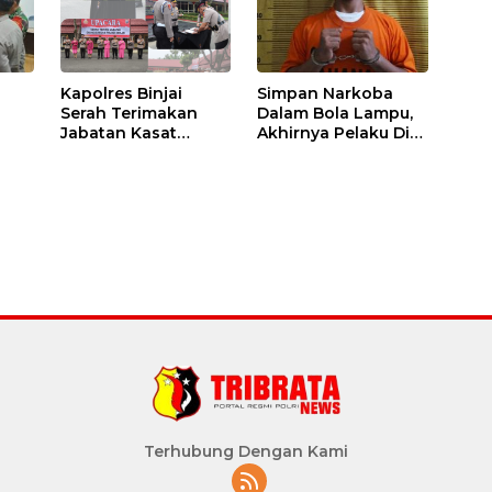
Kapolres Binjai
Simpan Narkoba
Serah Terimakan
Dalam Bola Lampu,
Jabatan Kasat
Akhirnya Pelaku Di
Binmas Dan
Tangkap Polres
m
Kapolsek Binjai
Binjai
Utara
Terhubung Dengan Kami