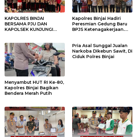
KAPOLRES BINJAI
Kapolres Binjai Hadiri
BERSAMA PJU DAN
Peresmian Gedung Baru
KAPOLSEK KUNJUNGI
BPJS Ketenagakerjaan.
VIHARA SETIA BUDDHA
“Dorong Perlindungan
BINJAI
Menyeluruh bagi Pekerja”
Pria Asal Sunggal Jualan
Narkoba Dikebun Sawit, Di
Ciduk Polres Binjai
Menyambut HUT RI Ke-80,
Kapolres Binjai Bagikan
Bendera Merah Putih