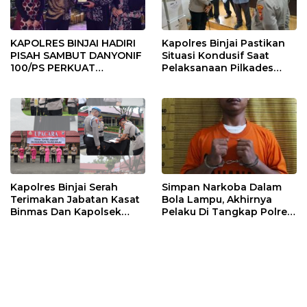
KAPOLRES BINJAI HADIRI
Kapolres Binjai Pastikan
PISAH SAMBUT DANYONIF
Situasi Kondusif Saat
100/PS PERKUAT
Pelaksanaan Pilkades
SINERGITAS TNI-POLRI
Tandem Hulu-I
Kapolres Binjai Serah
Simpan Narkoba Dalam
Terimakan Jabatan Kasat
Bola Lampu, Akhirnya
Binmas Dan Kapolsek
Pelaku Di Tangkap Polres
Binjai Utara
Binjai