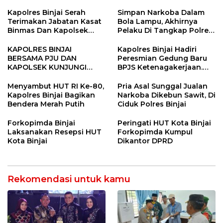
SINERGITAS TNI-POLRI
Tandem Hulu-I
Kapolres Binjai Serah
Simpan Narkoba Dalam
Terimakan Jabatan Kasat
Bola Lampu, Akhirnya
Binmas Dan Kapolsek
Pelaku Di Tangkap Polres
Binjai Utara
Binjai
KAPOLRES BINJAI
Kapolres Binjai Hadiri
BERSAMA PJU DAN
Peresmian Gedung Baru
KAPOLSEK KUNJUNGI
BPJS Ketenagakerjaan.
VIHARA SETIA BUDDHA
“Dorong Perlindungan
BINJAI
Menyeluruh bagi Pekerja”
Menyambut HUT RI Ke-80,
Pria Asal Sunggal Jualan
Kapolres Binjai Bagikan
Narkoba Dikebun Sawit, Di
Bendera Merah Putih
Ciduk Polres Binjai
Forkopimda Binjai
Peringati HUT Kota Binjai
Laksanakan Resepsi HUT
Forkopimda Kumpul
Kota Binjai
Dikantor DPRD
Rekomendasi untuk kamu