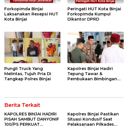
Forkopimda Binjai
Peringati HUT Kota Binjai
Laksanakan Resepsi HUT
Forkopimda Kumpul
Kota Binjai
Dikantor DPRD
Pungli Truck Yang
Kapolres Binjai Hadiri
Melintas, Tujuh Pria Di
Tepung Tawar &
Tangkap Polres Binjai
Pembukaan Bimbingan
Manasik Haji Kota Binjai
Berita Terkait
KAPOLRES BINJAI HADIRI
Kapolres Binjai Pastikan
PISAH SAMBUT DANYONIF
Situasi Kondusif Saat
100/PS PERKUAT
Pelaksanaan Pilkades