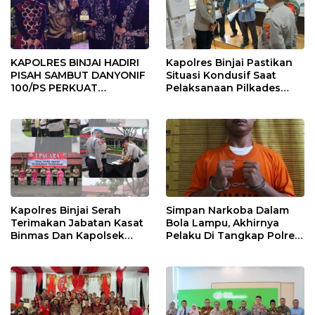
KAPOLRES BINJAI HADIRI
Kapolres Binjai Pastikan
PISAH SAMBUT DANYONIF
Situasi Kondusif Saat
100/PS PERKUAT
Pelaksanaan Pilkades
SINERGITAS TNI-POLRI
Tandem Hulu-I
Kapolres Binjai Serah
Simpan Narkoba Dalam
Terimakan Jabatan Kasat
Bola Lampu, Akhirnya
Binmas Dan Kapolsek
Pelaku Di Tangkap Polres
Binjai Utara
Binjai