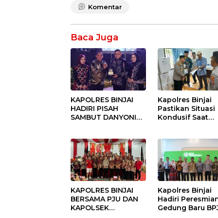
Komentar
Baca Juga
KAPOLRES BINJAI
Kapolres Binjai
HADIRI PISAH
Pastikan Situasi
SAMBUT DANYONIF
Kondusif Saat
100/PS PERKUAT
Pelaksanaan
SINERGITAS TNI-
Pilkades Tande
POLRI
Hulu-I
KAPOLRES BINJAI
Kapolres Binjai
BERSAMA PJU DAN
Hadiri Peresmia
KAPOLSEK
Gedung Baru BP
KUNJUNGI VIHARA
Ketenagakerjaan