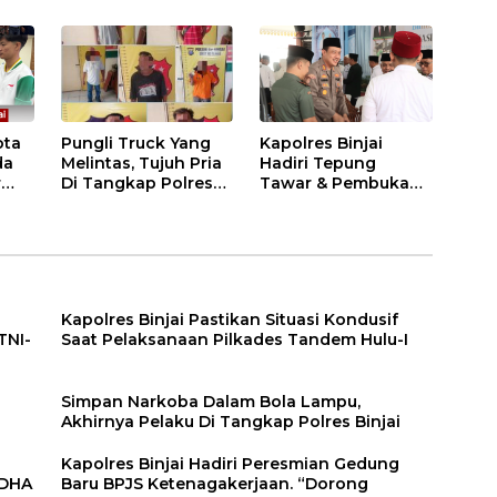
i
ota
Pungli Truck Yang
Kapolres Binjai
da
Melintas, Tujuh Pria
Hadiri Tepung
r
Di Tangkap Polres
Tawar & Pembukaan
Binjai
Bimbingan Manasik
Haji Kota Binjai
Kapolres Binjai Pastikan Situasi Kondusif
TNI-
Saat Pelaksanaan Pilkades Tandem Hulu-I
n
Simpan Narkoba Dalam Bola Lampu,
Akhirnya Pelaku Di Tangkap Polres Binjai
Kapolres Binjai Hadiri Peresmian Gedung
DDHA
Baru BPJS Ketenagakerjaan. “Dorong