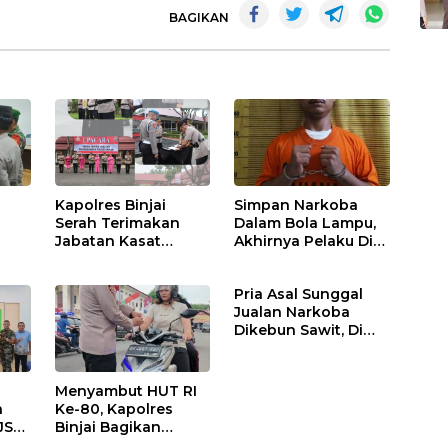
BAGIKAN
Kapolres Binjai
Simpan Narkoba
Serah Terimakan
Dalam Bola Lampu,
Jabatan Kasat
Akhirnya Pelaku Di
Binmas Dan
Tangkap Polres
m
Kapolsek Binjai
Binjai
Pria Asal Sunggal
Utara
Jualan Narkoba
Dikebun Sawit, Di
Ciduk Polres Binjai
Menyambut HUT RI
n
Ke-80, Kapolres
JS
Binjai Bagikan
.
Bendera Merah Putih