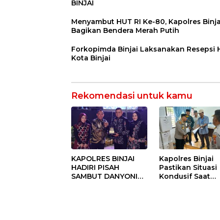
BINJAI
Menyambut HUT RI Ke-80, Kapolres Binja
Bagikan Bendera Merah Putih
Forkopimda Binjai Laksanakan Resepsi
Kota Binjai
Rekomendasi untuk kamu
KAPOLRES BINJAI
Kapolres Binjai
HADIRI PISAH
Pastikan Situasi
SAMBUT DANYONIF
Kondusif Saat
100/PS PERKUAT
Pelaksanaan
SINERGITAS TNI-
Pilkades Tande
POLRI
Hulu-I