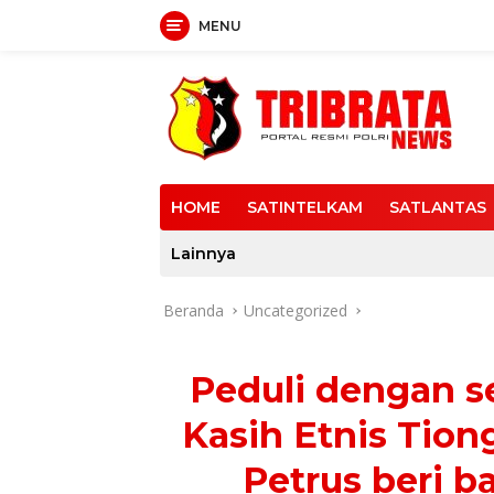
MENU
Langsung
ke
konten
HOME
SATINTELKAM
SATLANTAS
Lainnya
Beranda
Uncategorized
Peduli dengan s
Kasih Etnis Tion
Petrus beri b