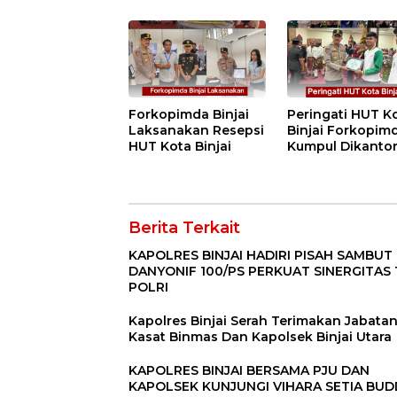
SETIA BUDDHA
“Dorong
BINJAI
Perlindungan
Menyeluruh bag
Pekerja”
Forkopimda Binjai
Peringati HUT K
Laksanakan Resepsi
Binjai Forkopim
HUT Kota Binjai
Kumpul Dikanto
DPRD
Berita Terkait
KAPOLRES BINJAI HADIRI PISAH SAMBUT
DANYONIF 100/PS PERKUAT SINERGITAS 
POLRI
Kapolres Binjai Serah Terimakan Jabata
Kasat Binmas Dan Kapolsek Binjai Utara
KAPOLRES BINJAI BERSAMA PJU DAN
KAPOLSEK KUNJUNGI VIHARA SETIA BU