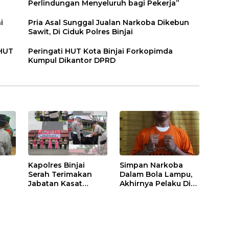
Perlindungan Menyeluruh bagi Pekerja”
i
Pria Asal Sunggal Jualan Narkoba Dikebun
Sawit, Di Ciduk Polres Binjai
 HUT
Peringati HUT Kota Binjai Forkopimda
Kumpul Dikantor DPRD
Kapolres Binjai
Simpan Narkoba
Serah Terimakan
Dalam Bola Lampu,
Jabatan Kasat
Akhirnya Pelaku Di
Binmas Dan
Tangkap Polres
m
Kapolsek Binjai
Binjai
Utara