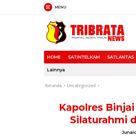
MENU
Langsung
ke
konten
HOME
SATINTELKAM
SATLANTAS
Lainnya
Beranda
Uncategorized
Kapolres Binja
Silaturahmi 
Junaid