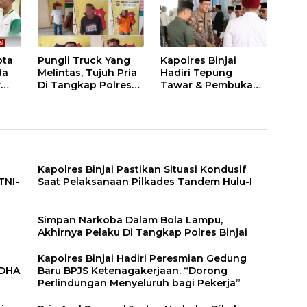
i
ota
Pungli Truck Yang
Kapolres Binjai
da
Melintas, Tujuh Pria
Hadiri Tepung
r
Di Tangkap Polres
Tawar & Pembukaan
Binjai
Bimbingan Manasik
Haji Kota Binjai
Kapolres Binjai Pastikan Situasi Kondusif
TNI-
Saat Pelaksanaan Pilkades Tandem Hulu-I
n
Simpan Narkoba Dalam Bola Lampu,
Akhirnya Pelaku Di Tangkap Polres Binjai
Kapolres Binjai Hadiri Peresmian Gedung
DDHA
Baru BPJS Ketenagakerjaan. “Dorong
Perlindungan Menyeluruh bagi Pekerja”