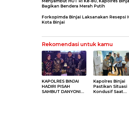
Menyambut HUT RI Ke-80, Kapolres Binja
Bagikan Bendera Merah Putih
Forkopimda Binjai Laksanakan Resepsi
Kota Binjai
Rekomendasi untuk kamu
KAPOLRES BINJAI
Kapolres Binjai
HADIRI PISAH
Pastikan Situasi
SAMBUT DANYONIF
Kondusif Saat
100/PS PERKUAT
Pelaksanaan
SINERGITAS TNI-
Pilkades Tande
POLRI
Hulu-I