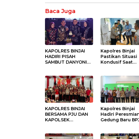
Baca Juga
KAPOLRES BINJAI
Kapolres Binjai
HADIRI PISAH
Pastikan Situasi
SAMBUT DANYONIF
Kondusif Saat
100/PS PERKUAT
Pelaksanaan
SINERGITAS TNI-
Pilkades Tande
POLRI
Hulu-I
KAPOLRES BINJAI
Kapolres Binjai
BERSAMA PJU DAN
Hadiri Peresmia
KAPOLSEK
Gedung Baru BP
KUNJUNGI VIHARA
Ketenagakerjaan
SETIA BUDDHA
“Dorong
BINJAI
Perlindungan