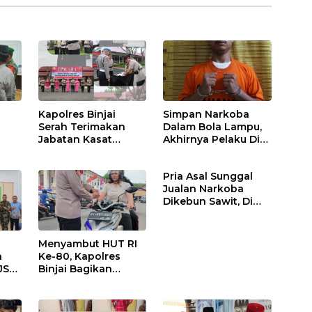
Kapolres Binjai
Simpan Narkoba
Serah Terimakan
Dalam Bola Lampu,
Jabatan Kasat
Akhirnya Pelaku Di
Binmas Dan
Tangkap Polres
m
Kapolsek Binjai
Binjai
Pria Asal Sunggal
Utara
Jualan Narkoba
Dikebun Sawit, Di
Ciduk Polres Binjai
Menyambut HUT RI
n
Ke-80, Kapolres
JS
Binjai Bagikan
.
Bendera Merah Putih