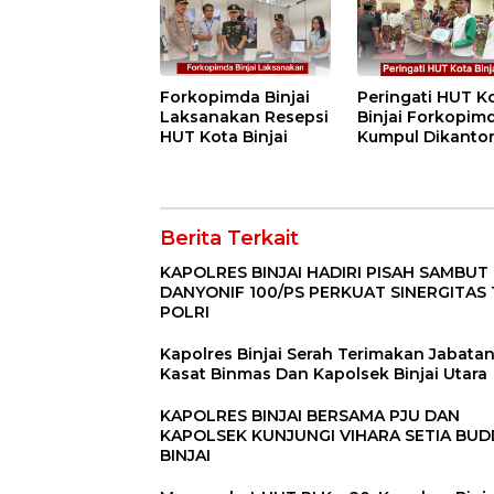
Menyeluruh bag
Pekerja”
Forkopimda Binjai
Peringati HUT K
Laksanakan Resepsi
Binjai Forkopim
HUT Kota Binjai
Kumpul Dikanto
DPRD
Berita Terkait
KAPOLRES BINJAI HADIRI PISAH SAMBUT
DANYONIF 100/PS PERKUAT SINERGITAS 
POLRI
Kapolres Binjai Serah Terimakan Jabata
Kasat Binmas Dan Kapolsek Binjai Utara
KAPOLRES BINJAI BERSAMA PJU DAN
KAPOLSEK KUNJUNGI VIHARA SETIA BU
BINJAI