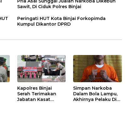
i
Pria Asal Sunggal Jualan Narkoba Dikebun
Sawit, Di Ciduk Polres Binjai
 HUT
Peringati HUT Kota Binjai Forkopimda
Kumpul Dikantor DPRD
Kapolres Binjai
Simpan Narkoba
Serah Terimakan
Dalam Bola Lampu,
Jabatan Kasat
Akhirnya Pelaku Di
Binmas Dan
Tangkap Polres
m
Kapolsek Binjai
Binjai
Utara