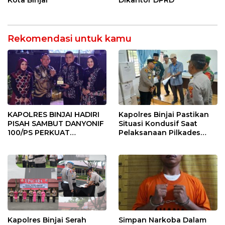
Rekomendasi untuk kamu
KAPOLRES BINJAI HADIRI
Kapolres Binjai Pastikan
PISAH SAMBUT DANYONIF
Situasi Kondusif Saat
100/PS PERKUAT
Pelaksanaan Pilkades
SINERGITAS TNI-POLRI
Tandem Hulu-I
Kapolres Binjai Serah
Simpan Narkoba Dalam