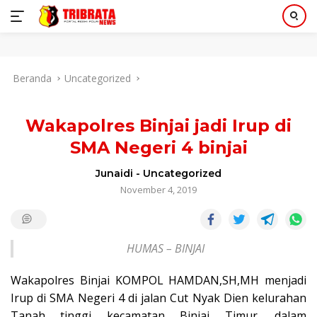
Langsung
Beranda
Uncategorized
ke
konten
Wakapolres Binjai jadi Irup di
SMA Negeri 4 binjai
Junaidi
-
Uncategorized
November 4, 2019
HUMAS – BINJAI
Wakapolres Binjai KOMPOL HAMDAN,SH,MH menjadi
Irup di SMA Negeri 4 di jalan Cut Nyak Dien kelurahan
Tanah tinggi kecamatan Binjai Timur. dalam