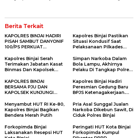
Manasik Haji Kota Binjai
Berita Terkait
KAPOLRES BINJAI HADIRI
Kapolres Binjai Pastikan
PISAH SAMBUT DANYONIF
Situasi Kondusif Saat
100/PS PERKUAT
Pelaksanaan Pilkades
SINERGITAS TNI-POLRI
Tandem Hulu-I
Kapolres Binjai Serah
Simpan Narkoba Dalam
Terimakan Jabatan Kasat
Bola Lampu, Akhirnya
Binmas Dan Kapolsek
Pelaku Di Tangkap Polres
Binjai Utara
Binjai
KAPOLRES BINJAI
Kapolres Binjai Hadiri
BERSAMA PJU DAN
Peresmian Gedung Baru
KAPOLSEK KUNJUNGI
BPJS Ketenagakerjaan.
VIHARA SETIA BUDDHA
“Dorong Perlindungan
BINJAI
Menyeluruh bagi Pekerja”
Menyambut HUT RI Ke-80,
Pria Asal Sunggal Jualan
Kapolres Binjai Bagikan
Narkoba Dikebun Sawit, Di
Bendera Merah Putih
Ciduk Polres Binjai
Forkopimda Binjai
Peringati HUT Kota Binjai
Laksanakan Resepsi HUT
Forkopimda Kumpul
Kota Binjai
Dikantor DPRD