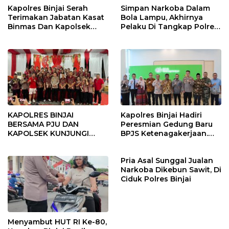
Kapolres Binjai Serah
Simpan Narkoba Dalam
Terimakan Jabatan Kasat
Bola Lampu, Akhirnya
Binmas Dan Kapolsek
Pelaku Di Tangkap Polres
Binjai Utara
Binjai
KAPOLRES BINJAI
Kapolres Binjai Hadiri
BERSAMA PJU DAN
Peresmian Gedung Baru
KAPOLSEK KUNJUNGI
BPJS Ketenagakerjaan.
VIHARA SETIA BUDDHA
“Dorong Perlindungan
BINJAI
Menyeluruh bagi Pekerja”
Pria Asal Sunggal Jualan
Narkoba Dikebun Sawit, Di
Ciduk Polres Binjai
Menyambut HUT RI Ke-80,