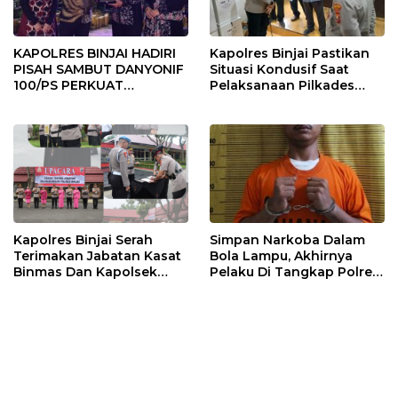
KAPOLRES BINJAI HADIRI
Kapolres Binjai Pastikan
PISAH SAMBUT DANYONIF
Situasi Kondusif Saat
100/PS PERKUAT
Pelaksanaan Pilkades
SINERGITAS TNI-POLRI
Tandem Hulu-I
Kapolres Binjai Serah
Simpan Narkoba Dalam
Terimakan Jabatan Kasat
Bola Lampu, Akhirnya
Binmas Dan Kapolsek
Pelaku Di Tangkap Polres
Binjai Utara
Binjai