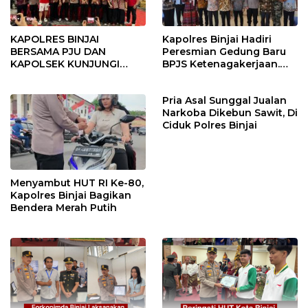
KAPOLRES BINJAI
Kapolres Binjai Hadiri
BERSAMA PJU DAN
Peresmian Gedung Baru
KAPOLSEK KUNJUNGI
BPJS Ketenagakerjaan.
VIHARA SETIA BUDDHA
“Dorong Perlindungan
BINJAI
Menyeluruh bagi Pekerja”
Pria Asal Sunggal Jualan
Narkoba Dikebun Sawit, Di
Ciduk Polres Binjai
Menyambut HUT RI Ke-80,
Kapolres Binjai Bagikan
Bendera Merah Putih