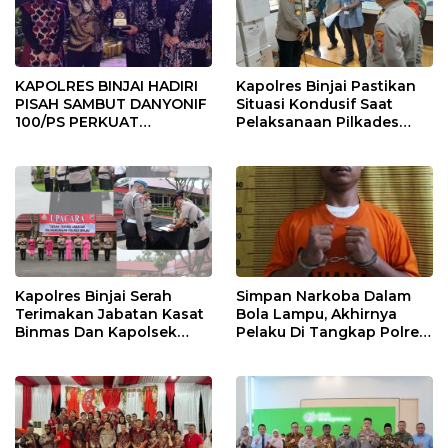
KAPOLRES BINJAI HADIRI
Kapolres Binjai Pastikan
PISAH SAMBUT DANYONIF
Situasi Kondusif Saat
100/PS PERKUAT
Pelaksanaan Pilkades
SINERGITAS TNI-POLRI
Tandem Hulu-I
Kapolres Binjai Serah
Simpan Narkoba Dalam
Terimakan Jabatan Kasat
Bola Lampu, Akhirnya
Binmas Dan Kapolsek
Pelaku Di Tangkap Polres
Binjai Utara
Binjai