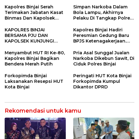
SINERGITAS TNI-POLRI
Tandem Hulu-I
Kapolres Binjai Serah
Simpan Narkoba Dalam
Terimakan Jabatan Kasat
Bola Lampu, Akhirnya
Binmas Dan Kapolsek
Pelaku Di Tangkap Polres
Binjai Utara
Binjai
KAPOLRES BINJAI
Kapolres Binjai Hadiri
BERSAMA PJU DAN
Peresmian Gedung Baru
KAPOLSEK KUNJUNGI
BPJS Ketenagakerjaan.
VIHARA SETIA BUDDHA
“Dorong Perlindungan
BINJAI
Menyeluruh bagi Pekerja”
Menyambut HUT RI Ke-80,
Pria Asal Sunggal Jualan
Kapolres Binjai Bagikan
Narkoba Dikebun Sawit, Di
Bendera Merah Putih
Ciduk Polres Binjai
Forkopimda Binjai
Peringati HUT Kota Binjai
Laksanakan Resepsi HUT
Forkopimda Kumpul
Kota Binjai
Dikantor DPRD
Rekomendasi untuk kamu