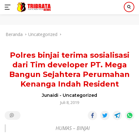
Langsung
Beranda
Uncategorized
ke
konten
Polres binjai terima sosialisasi
dari Tim developer PT. Mega
Bangun Sejahtera Perumahan
Kenanga Indah Resident
Junaidi
-
Uncategorized
Juli 8, 2019
HUMAS – BINJAI