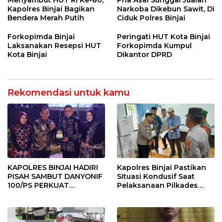
Kapolres Binjai Bagikan
Narkoba Dikebun Sawit, Di
Bendera Merah Putih
Ciduk Polres Binjai
Forkopimda Binjai
Peringati HUT Kota Binjai
Laksanakan Resepsi HUT
Forkopimda Kumpul
Kota Binjai
Dikantor DPRD
Rekomendasi untuk kamu
KAPOLRES BINJAI HADIRI
Kapolres Binjai Pastikan
PISAH SAMBUT DANYONIF
Situasi Kondusif Saat
100/PS PERKUAT
Pelaksanaan Pilkades
SINERGITAS TNI-POLRI
Tandem Hulu-I