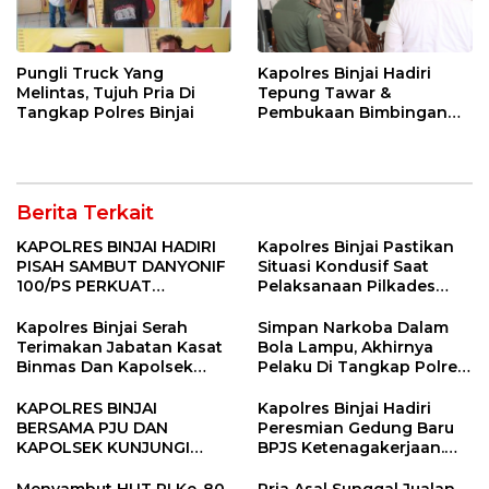
Pungli Truck Yang
Kapolres Binjai Hadiri
Melintas, Tujuh Pria Di
Tepung Tawar &
Tangkap Polres Binjai
Pembukaan Bimbingan
Manasik Haji Kota Binjai
Berita Terkait
KAPOLRES BINJAI HADIRI
Kapolres Binjai Pastikan
PISAH SAMBUT DANYONIF
Situasi Kondusif Saat
100/PS PERKUAT
Pelaksanaan Pilkades
SINERGITAS TNI-POLRI
Tandem Hulu-I
Kapolres Binjai Serah
Simpan Narkoba Dalam
Terimakan Jabatan Kasat
Bola Lampu, Akhirnya
Binmas Dan Kapolsek
Pelaku Di Tangkap Polres
Binjai Utara
Binjai
KAPOLRES BINJAI
Kapolres Binjai Hadiri
BERSAMA PJU DAN
Peresmian Gedung Baru
KAPOLSEK KUNJUNGI
BPJS Ketenagakerjaan.
VIHARA SETIA BUDDHA
“Dorong Perlindungan
BINJAI
Menyeluruh bagi Pekerja”
Menyambut HUT RI Ke-80,
Pria Asal Sunggal Jualan