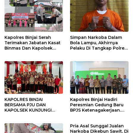
Kapolres Binjai Serah
Simpan Narkoba Dalam
Terimakan Jabatan Kasat
Bola Lampu, Akhirnya
Binmas Dan Kapolsek
Pelaku Di Tangkap Polres
Binjai Utara
Binjai
KAPOLRES BINJAI
Kapolres Binjai Hadiri
BERSAMA PJU DAN
Peresmian Gedung Baru
KAPOLSEK KUNJUNGI
BPJS Ketenagakerjaan.
VIHARA SETIA BUDDHA
“Dorong Perlindungan
BINJAI
Menyeluruh bagi Pekerja”
Pria Asal Sunggal Jualan
Narkoba Dikebun Sawit, Di