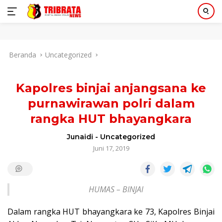
Langsung
Beranda
Uncategorized
ke
konten
Kapolres binjai anjangsana ke
purnawirawan polri dalam
rangka HUT bhayangkara
Junaidi
-
Uncategorized
Juni 17, 2019
HUMAS – BINJAI
Dalam rangka HUT bhayangkara ke 73, Kapolres Binjai