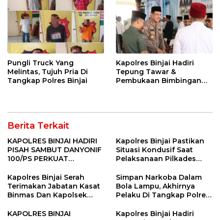
Pungli Truck Yang
Kapolres Binjai Hadiri
Melintas, Tujuh Pria Di
Tepung Tawar &
Tangkap Polres Binjai
Pembukaan Bimbingan
Manasik Haji Kota Binjai
Berita Terkait
KAPOLRES BINJAI HADIRI
Kapolres Binjai Pastikan
PISAH SAMBUT DANYONIF
Situasi Kondusif Saat
100/PS PERKUAT
Pelaksanaan Pilkades
SINERGITAS TNI-POLRI
Tandem Hulu-I
Kapolres Binjai Serah
Simpan Narkoba Dalam
Terimakan Jabatan Kasat
Bola Lampu, Akhirnya
Binmas Dan Kapolsek
Pelaku Di Tangkap Polres
Binjai Utara
Binjai
KAPOLRES BINJAI
Kapolres Binjai Hadiri