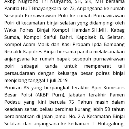
Akbp Nugroho Tri Nuryanto, SH, SiK, MH bersama
Panitia HUT Bhayangkara ke-73, Anjangsana ke rumah
Sesepuh Purnawirawan Polri ke rumah Purnawirawan
Polri di kecamatan binjai selatan yqng didampingi oleh
Waka Polres Binjai Kompol Hamdan,SH,MH, Kabag
Sumda, Kompol Saiful Bahri, Kapolsek B. Selatan,
Kompol Adam Malik dan Kasi Propam Ipda Bambang
Risnaldi. Kapolres Binjai bersama panitia melaksanakan
anjangsana ke rumah bapak sesepuh purnawirawan
polri sebagai tanda untuk mempererat tali
persaudaraan dengan keluarga besar polres binjai
menjelang tanggal 1 juli 2019.
Poniran AS yang berpangkat terakhir Ajun Komisaris
Besar Polisi (AKBP Purn), Jabatan terakhir Pamen
Podasu yang kini berusia 75 Tahun masih dalam
keadaan sehat, beliau berdinas kurang lebih 58 tahun
beralamatkan di Jalan Jambi No. 2-A Kecamatan Binjai
Selatan. dan anjangsana ke kediaman T. Hutagalung,