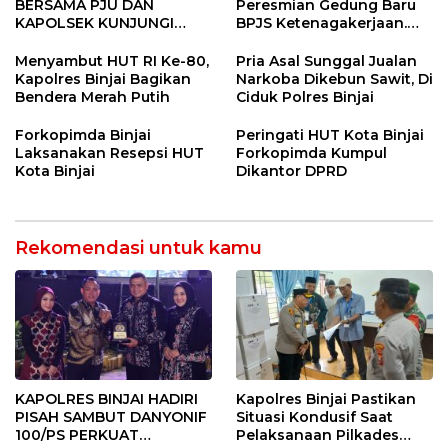
BERSAMA PJU DAN
Peresmian Gedung Baru
KAPOLSEK KUNJUNGI
BPJS Ketenagakerjaan.
VIHARA SETIA BUDDHA
“Dorong Perlindungan
BINJAI
Menyeluruh bagi Pekerja”
Menyambut HUT RI Ke-80,
Pria Asal Sunggal Jualan
Kapolres Binjai Bagikan
Narkoba Dikebun Sawit, Di
Bendera Merah Putih
Ciduk Polres Binjai
Forkopimda Binjai
Peringati HUT Kota Binjai
Laksanakan Resepsi HUT
Forkopimda Kumpul
Kota Binjai
Dikantor DPRD
Rekomendasi untuk kamu
KAPOLRES BINJAI HADIRI
Kapolres Binjai Pastikan
PISAH SAMBUT DANYONIF
Situasi Kondusif Saat
100/PS PERKUAT
Pelaksanaan Pilkades