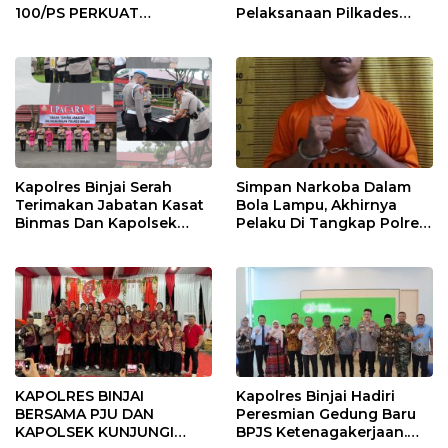
100/PS PERKUAT
Pelaksanaan Pilkades
SINERGITAS TNI-POLRI
Tandem Hulu-I
Kapolres Binjai Serah
Simpan Narkoba Dalam
Terimakan Jabatan Kasat
Bola Lampu, Akhirnya
Binmas Dan Kapolsek
Pelaku Di Tangkap Polres
Binjai Utara
Binjai
KAPOLRES BINJAI
Kapolres Binjai Hadiri
BERSAMA PJU DAN
Peresmian Gedung Baru
KAPOLSEK KUNJUNGI
BPJS Ketenagakerjaan.