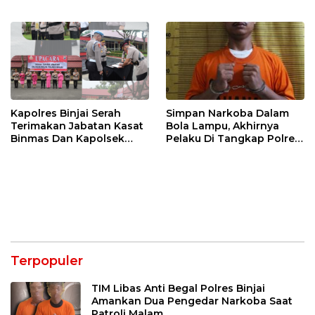
SINERGITAS TNI-POLRI
Tandem Hulu-I
Kapolres Binjai Serah
Simpan Narkoba Dalam
Terimakan Jabatan Kasat
Bola Lampu, Akhirnya
Binmas Dan Kapolsek
Pelaku Di Tangkap Polres
Binjai Utara
Binjai
Terpopuler
TIM Libas Anti Begal Polres Binjai
Amankan Dua Pengedar Narkoba Saat
Patroli Malam