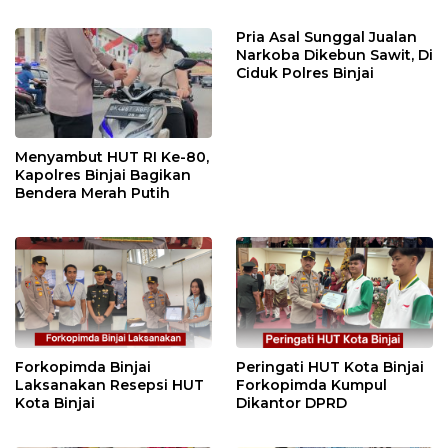
VIHARA SETIA BUDDHA
“Dorong Perlindungan
BINJAI
Menyeluruh bagi Pekerja”
Pria Asal Sunggal Jualan
Narkoba Dikebun Sawit, Di
Ciduk Polres Binjai
Menyambut HUT RI Ke-80,
Kapolres Binjai Bagikan
Bendera Merah Putih
Forkopimda Binjai
Peringati HUT Kota Binjai
Laksanakan Resepsi HUT
Forkopimda Kumpul
Kota Binjai
Dikantor DPRD