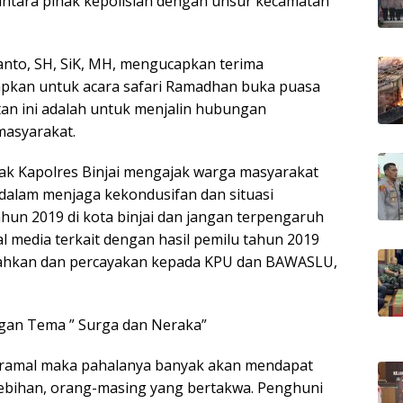
 antara pihak kepolisian dengan unsur kecamatan
anto, SH, SiK, MH, mengucapkan terima
apkan untuk acara safari Ramadhan buka puasa
tan ini adalah untuk menjalin hubungan
masyarakat.
pak Kapolres Binjai mengajak warga masyarakat
 dalam menjaga kekondusifan dan situasi
hun 2019 di kota binjai dan jangan terpengaruh
al media terkait dengan hasil pemilu tahun 2019
serahkan dan percayakan kepada KPU dan BAWASLU,
gan Tema ” Surga dan Neraka”
beramal maka pahalanya banyak akan mendapat
ebihan, orang-masing yang bertakwa. Penghuni