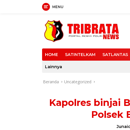
MENU
Langsung
ke
konten
HOME
SATINTELKAM
SATLANTAS
Lainnya
Beranda
Uncategorized
Kapolres binjai 
Polsek B
Junaid