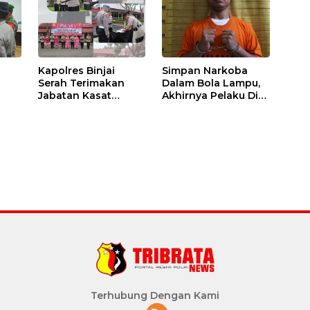
Kapolres Binjai
Simpan Narkoba
Serah Terimakan
Dalam Bola Lampu,
Jabatan Kasat
Akhirnya Pelaku Di
Binmas Dan
Tangkap Polres
m
Kapolsek Binjai
Binjai
Utara
Terhubung Dengan Kami