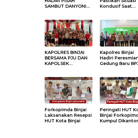
HADIRI PISAH
Pastikan Situasi
SAMBUT DANYONIF
Kondusif Saat
100/PS PERKUAT
Pelaksanaan
SINERGITAS TNI-
Pilkades Tande
POLRI
Hulu-I
KAPOLRES BINJAI
Kapolres Binjai
BERSAMA PJU DAN
Hadiri Peresmia
KAPOLSEK
Gedung Baru BP
KUNJUNGI VIHARA
Ketenagakerjaan
SETIA BUDDHA
“Dorong
BINJAI
Perlindungan
Menyeluruh bag
Pekerja”
Forkopimda Binjai
Peringati HUT K
Laksanakan Resepsi
Binjai Forkopim
HUT Kota Binjai
Kumpul Dikanto
DPRD