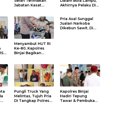
Serah Terimakan
Dalam Bola Lampu,
Jabatan Kasat
Akhirnya Pelaku Di
Binmas Dan
Tangkap Polres
m
Kapolsek Binjai
Binjai
Pria Asal Sunggal
Utara
Jualan Narkoba
Dikebun Sawit, Di
Ciduk Polres Binjai
Menyambut HUT RI
n
Ke-80, Kapolres
JS
Binjai Bagikan
.
Bendera Merah Putih
i
ota
Pungli Truck Yang
Kapolres Binjai
da
Melintas, Tujuh Pria
Hadiri Tepung
r
Di Tangkap Polres
Tawar & Pembukaan
Binjai
Bimbingan Manasik
Haji Kota Binjai