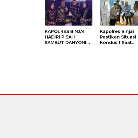
KAPOLRES BINJAI
Kapolres Binjai
HADIRI PISAH
Pastikan Situasi
SAMBUT DANYONIF
Kondusif Saat
100/PS PERKUAT
Pelaksanaan
SINERGITAS TNI-
Pilkades Tande
POLRI
Hulu-I