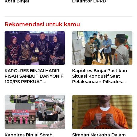
Kota Binjai
Dikantor DPRD
Rekomendasi untuk kamu
KAPOLRES BINJAI HADIRI
Kapolres Binjai Pastikan
PISAH SAMBUT DANYONIF
Situasi Kondusif Saat
100/PS PERKUAT
Pelaksanaan Pilkades
SINERGITAS TNI-POLRI
Tandem Hulu-I
Kapolres Binjai Serah
Simpan Narkoba Dalam