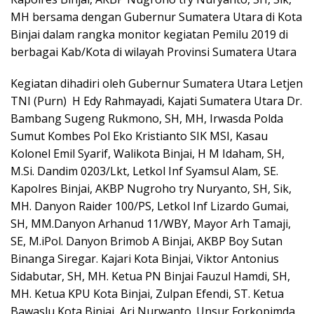
MH bersama dengan Gubernur Sumatera Utara di Kota
Binjai dalam rangka monitor kegiatan Pemilu 2019 di
berbagai Kab/Kota di wilayah Provinsi Sumatera Utara
Kegiatan dihadiri oleh Gubernur Sumatera Utara Letjen
TNI (Purn) H Edy Rahmayadi, Kajati Sumatera Utara Dr.
Bambang Sugeng Rukmono, SH, MH, Irwasda Polda
Sumut Kombes Pol Eko Kristianto SIK MSI, Kasau
Kolonel Emil Syarif, Walikota Binjai, H M Idaham, SH,
M.Si. Dandim 0203/Lkt, Letkol Inf Syamsul Alam, SE.
Kapolres Binjai, AKBP Nugroho try Nuryanto, SH, Sik,
MH. Danyon Raider 100/PS, Letkol Inf Lizardo Gumai,
SH, MM.Danyon Arhanud 11/WBY, Mayor Arh Tamaji,
SE, M.iPol. Danyon Brimob A Binjai, AKBP Boy Sutan
Binanga Siregar. Kajari Kota Binjai, Viktor Antonius
Sidabutar, SH, MH. Ketua PN Binjai Fauzul Hamdi, SH,
MH. Ketua KPU Kota Binjai, Zulpan Efendi, ST. Ketua
Bawaslu Kota Binjai, Ari Nurwanto. Unsur Forkopimda