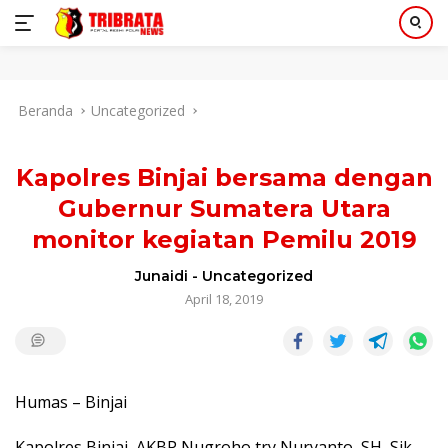
Langsung
Beranda
Uncategorized
ke
konten
Kapolres Binjai bersama dengan
Gubernur Sumatera Utara
monitor kegiatan Pemilu 2019
Junaidi
-
Uncategorized
April 18, 2019
Humas – Binjai
Kapolres Binjai, AKBP Nugroho try Nuryanto, SH, Sik,