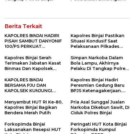
Manasik Haji Kota Binjai
Berita Terkait
KAPOLRES BINJAI HADIRI
Kapolres Binjai Pastikan
PISAH SAMBUT DANYONIF
Situasi Kondusif Saat
100/PS PERKUAT
Pelaksanaan Pilkades
SINERGITAS TNI-POLRI
Tandem Hulu-I
Kapolres Binjai Serah
Simpan Narkoba Dalam
Terimakan Jabatan Kasat
Bola Lampu, Akhirnya
Binmas Dan Kapolsek
Pelaku Di Tangkap Polres
Binjai Utara
Binjai
KAPOLRES BINJAI
Kapolres Binjai Hadiri
BERSAMA PJU DAN
Peresmian Gedung Baru
KAPOLSEK KUNJUNGI
BPJS Ketenagakerjaan.
VIHARA SETIA BUDDHA
“Dorong Perlindungan
BINJAI
Menyeluruh bagi Pekerja”
Menyambut HUT RI Ke-80,
Pria Asal Sunggal Jualan
Kapolres Binjai Bagikan
Narkoba Dikebun Sawit, Di
Bendera Merah Putih
Ciduk Polres Binjai
Forkopimda Binjai
Peringati HUT Kota Binjai
Laksanakan Resepsi HUT
Forkopimda Kumpul