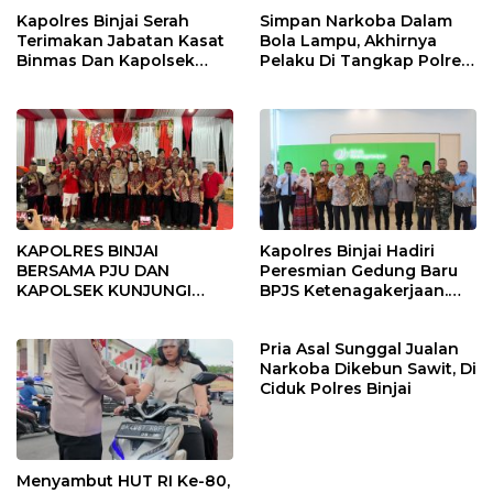
Kapolres Binjai Serah
Simpan Narkoba Dalam
Terimakan Jabatan Kasat
Bola Lampu, Akhirnya
Binmas Dan Kapolsek
Pelaku Di Tangkap Polres
Binjai Utara
Binjai
KAPOLRES BINJAI
Kapolres Binjai Hadiri
BERSAMA PJU DAN
Peresmian Gedung Baru
KAPOLSEK KUNJUNGI
BPJS Ketenagakerjaan.
VIHARA SETIA BUDDHA
“Dorong Perlindungan
BINJAI
Menyeluruh bagi Pekerja”
Pria Asal Sunggal Jualan
Narkoba Dikebun Sawit, Di
Ciduk Polres Binjai
Menyambut HUT RI Ke-80,