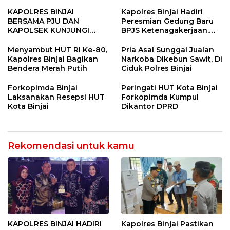
Binjai Utara
Binjai
KAPOLRES BINJAI
Kapolres Binjai Hadiri
BERSAMA PJU DAN
Peresmian Gedung Baru
KAPOLSEK KUNJUNGI
BPJS Ketenagakerjaan.
VIHARA SETIA BUDDHA
“Dorong Perlindungan
BINJAI
Menyeluruh bagi Pekerja”
Menyambut HUT RI Ke-80,
Pria Asal Sunggal Jualan
Kapolres Binjai Bagikan
Narkoba Dikebun Sawit, Di
Bendera Merah Putih
Ciduk Polres Binjai
Forkopimda Binjai
Peringati HUT Kota Binjai
Laksanakan Resepsi HUT
Forkopimda Kumpul
Kota Binjai
Dikantor DPRD
Rekomendasi untuk kamu
KAPOLRES BINJAI HADIRI
Kapolres Binjai Pastikan