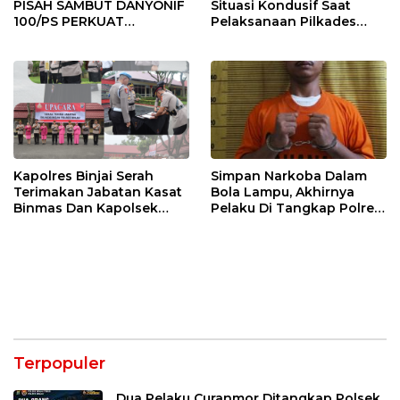
PISAH SAMBUT DANYONIF
Situasi Kondusif Saat
100/PS PERKUAT
Pelaksanaan Pilkades
SINERGITAS TNI-POLRI
Tandem Hulu-I
Kapolres Binjai Serah
Simpan Narkoba Dalam
Terimakan Jabatan Kasat
Bola Lampu, Akhirnya
Binmas Dan Kapolsek
Pelaku Di Tangkap Polres
Binjai Utara
Binjai
Terpopuler
Dua Pelaku Curanmor Ditangkap Polsek