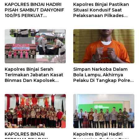
KAPOLRES BINJAI HADIRI
Kapolres Binjai Pastikan
PISAH SAMBUT DANYONIF
Situasi Kondusif Saat
100/PS PERKUAT
Pelaksanaan Pilkades
SINERGITAS TNI-POLRI
Tandem Hulu-I
Kapolres Binjai Serah
Simpan Narkoba Dalam
Terimakan Jabatan Kasat
Bola Lampu, Akhirnya
Binmas Dan Kapolsek
Pelaku Di Tangkap Polres
Binjai Utara
Binjai
KAPOLRES BINJAI
Kapolres Binjai Hadiri