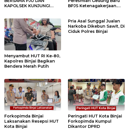
BERSAMA PJU DAN
Peresmian Gedung Baru
KAPOLSEK KUNJUNGI
BPJS Ketenagakerjaan.
VIHARA SETIA BUDDHA
“Dorong Perlindungan
BINJAI
Menyeluruh bagi Pekerja”
Pria Asal Sunggal Jualan
Narkoba Dikebun Sawit, Di
Ciduk Polres Binjai
Menyambut HUT RI Ke-80,
Kapolres Binjai Bagikan
Bendera Merah Putih
Forkopimda Binjai
Peringati HUT Kota Binjai
Laksanakan Resepsi HUT
Forkopimda Kumpul
Kota Binjai
Dikantor DPRD