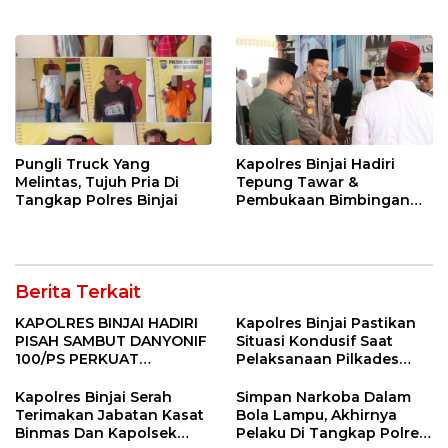
Pungli Truck Yang
Kapolres Binjai Hadiri
Melintas, Tujuh Pria Di
Tepung Tawar &
Tangkap Polres Binjai
Pembukaan Bimbingan
Manasik Haji Kota Binjai
Berita Terkait
KAPOLRES BINJAI HADIRI
Kapolres Binjai Pastikan
PISAH SAMBUT DANYONIF
Situasi Kondusif Saat
100/PS PERKUAT
Pelaksanaan Pilkades
SINERGITAS TNI-POLRI
Tandem Hulu-I
Kapolres Binjai Serah
Simpan Narkoba Dalam
Terimakan Jabatan Kasat
Bola Lampu, Akhirnya
Binmas Dan Kapolsek
Pelaku Di Tangkap Polres