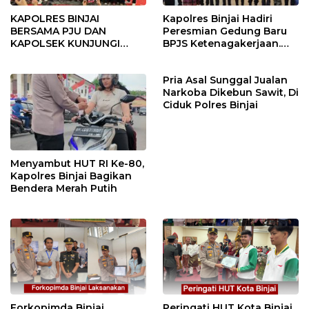
KAPOLRES BINJAI
Kapolres Binjai Hadiri
BERSAMA PJU DAN
Peresmian Gedung Baru
KAPOLSEK KUNJUNGI
BPJS Ketenagakerjaan.
VIHARA SETIA BUDDHA
“Dorong Perlindungan
BINJAI
Menyeluruh bagi Pekerja”
Pria Asal Sunggal Jualan
Narkoba Dikebun Sawit, Di
Ciduk Polres Binjai
Menyambut HUT RI Ke-80,
Kapolres Binjai Bagikan
Bendera Merah Putih
Forkopimda Binjai
Peringati HUT Kota Binjai