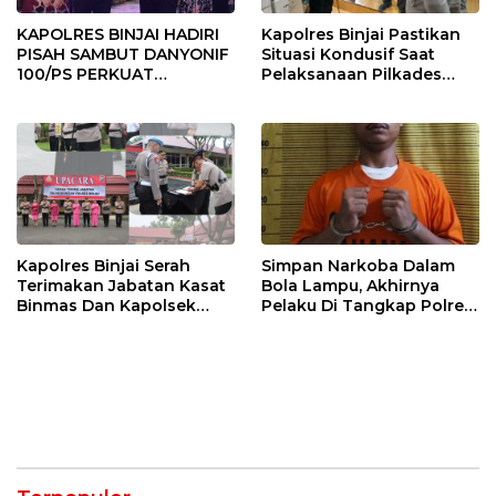
KAPOLRES BINJAI HADIRI
Kapolres Binjai Pastikan
PISAH SAMBUT DANYONIF
Situasi Kondusif Saat
100/PS PERKUAT
Pelaksanaan Pilkades
SINERGITAS TNI-POLRI
Tandem Hulu-I
Kapolres Binjai Serah
Simpan Narkoba Dalam
Terimakan Jabatan Kasat
Bola Lampu, Akhirnya
Binmas Dan Kapolsek
Pelaku Di Tangkap Polres
Binjai Utara
Binjai