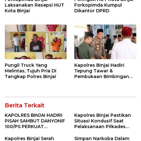
Laksanakan Resepsi HUT
Forkopimda Kumpul
Kota Binjai
Dikantor DPRD
Pungli Truck Yang
Kapolres Binjai Hadiri
Melintas, Tujuh Pria Di
Tepung Tawar &
Tangkap Polres Binjai
Pembukaan Bimbingan
Manasik Haji Kota Binjai
Berita Terkait
KAPOLRES BINJAI HADIRI
Kapolres Binjai Pastikan
PISAH SAMBUT DANYONIF
Situasi Kondusif Saat
100/PS PERKUAT
Pelaksanaan Pilkades
SINERGITAS TNI-POLRI
Tandem Hulu-I
Kapolres Binjai Serah
Simpan Narkoba Dalam