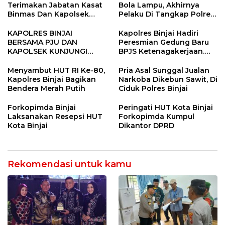
Terimakan Jabatan Kasat
Bola Lampu, Akhirnya
Binmas Dan Kapolsek
Pelaku Di Tangkap Polres
Binjai Utara
Binjai
KAPOLRES BINJAI
Kapolres Binjai Hadiri
BERSAMA PJU DAN
Peresmian Gedung Baru
KAPOLSEK KUNJUNGI
BPJS Ketenagakerjaan.
VIHARA SETIA BUDDHA
“Dorong Perlindungan
BINJAI
Menyeluruh bagi Pekerja”
Menyambut HUT RI Ke-80,
Pria Asal Sunggal Jualan
Kapolres Binjai Bagikan
Narkoba Dikebun Sawit, Di
Bendera Merah Putih
Ciduk Polres Binjai
Forkopimda Binjai
Peringati HUT Kota Binjai
Laksanakan Resepsi HUT
Forkopimda Kumpul
Kota Binjai
Dikantor DPRD
Rekomendasi untuk kamu