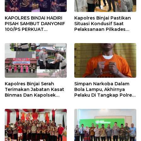
KAPOLRES BINJAI HADIRI
Kapolres Binjai Pastikan
PISAH SAMBUT DANYONIF
Situasi Kondusif Saat
100/PS PERKUAT
Pelaksanaan Pilkades
SINERGITAS TNI-POLRI
Tandem Hulu-I
Kapolres Binjai Serah
Simpan Narkoba Dalam
Terimakan Jabatan Kasat
Bola Lampu, Akhirnya
Binmas Dan Kapolsek
Pelaku Di Tangkap Polres
Binjai Utara
Binjai