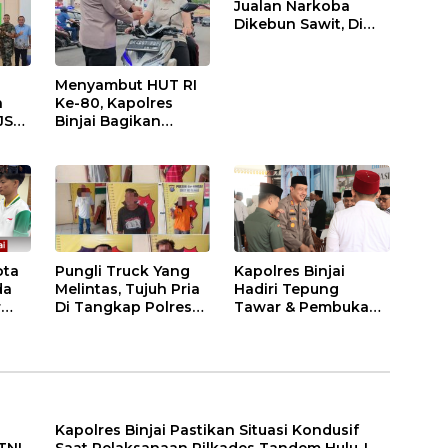
Jualan Narkoba
Dikebun Sawit, Di
Ciduk Polres Binjai
Menyambut HUT RI
n
Ke-80, Kapolres
JS
Binjai Bagikan
.
Bendera Merah Putih
i
ota
Pungli Truck Yang
Kapolres Binjai
da
Melintas, Tujuh Pria
Hadiri Tepung
r
Di Tangkap Polres
Tawar & Pembukaan
Binjai
Bimbingan Manasik
Haji Kota Binjai
Kapolres Binjai Pastikan Situasi Kondusif
TNI-
Saat Pelaksanaan Pilkades Tandem Hulu-I