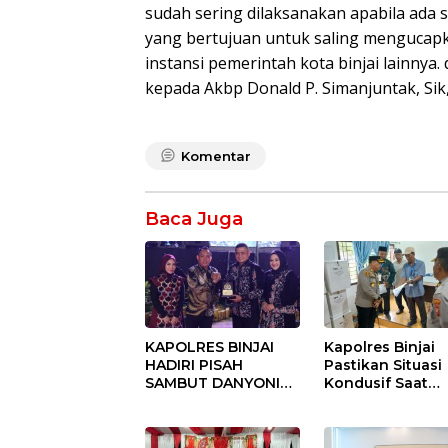
sudah sering dilaksanakan apabila ada 
yang bertujuan untuk saling mengucapk
instansi pemerintah kota binjai lainnya
kepada Akbp Donald P. Simanjuntak, Sik
Komentar
Baca Juga
KAPOLRES BINJAI
Kapolres Binjai
HADIRI PISAH
Pastikan Situasi
SAMBUT DANYONIF
Kondusif Saat
100/PS PERKUAT
Pelaksanaan
SINERGITAS TNI-
Pilkades Tande
POLRI
Hulu-I