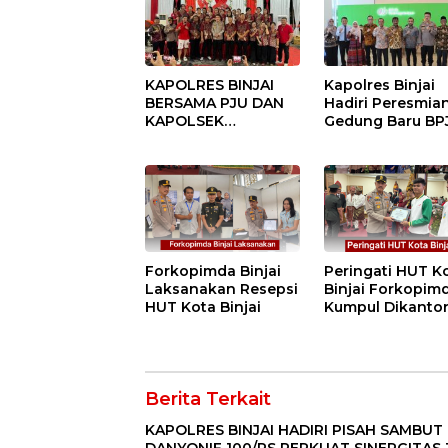
KAPOLRES BINJAI
Kapolres Binjai
BERSAMA PJU DAN
Hadiri Peresmia
KAPOLSEK
Gedung Baru BP
KUNJUNGI VIHARA
Ketenagakerjaan
SETIA BUDDHA
“Dorong
BINJAI
Perlindungan
Menyeluruh bag
Pekerja”
Forkopimda Binjai
Peringati HUT K
Laksanakan Resepsi
Binjai Forkopim
HUT Kota Binjai
Kumpul Dikanto
DPRD
Berita Terkait
KAPOLRES BINJAI HADIRI PISAH SAMBUT
DANYONIF 100/PS PERKUAT SINERGITAS 