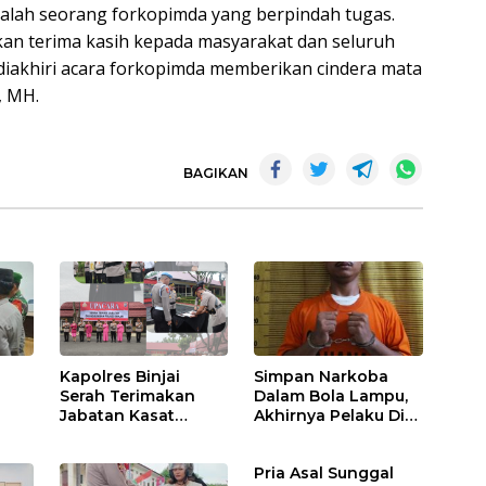
salah seorang forkopimda yang berpindah tugas.
an terima kasih kepada masyarakat dan seluruh
. diakhiri acara forkopimda memberikan cindera mata
, MH.
BAGIKAN
Kapolres Binjai
Simpan Narkoba
Serah Terimakan
Dalam Bola Lampu,
Jabatan Kasat
Akhirnya Pelaku Di
Binmas Dan
Tangkap Polres
m
Kapolsek Binjai
Binjai
Pria Asal Sunggal
Utara