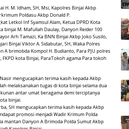
jai H. M. Idham, SH, Msi, Kapolres Binjai Akbp
rkrimum Poldasu Akbp Donald P.
at Letkol Inf Syamsul Alam, Ketua DPRD Kota
ta binjai M. Mafullah Daulay, Danyon Reider 100
ayor Arh Tamazi, Ka BNN Binjai Akbp Joko Susilo,
ri Binjai Viktor A. Sidabutar, SH, Waka Polres
 A brimobda Kompol H. Budianto, Para PJU polres
ir, FKPD kota Binjai, ParaTokoh agama Para tokoh
z Nasir mengucapkan terima kasih kepada Akbp
dah melaksanakan tugas di kota binjai selama dua
kunan antar umat beragama demi terciptanya
ta binjai.
urba, SH mengucapkan terima kasih kepada Akbp
endapat promosi menjadi Wadir Krimum Polda
a mantan Danyon A Brimoda Polda Sumut Akbp
di Kapolres Binjai.