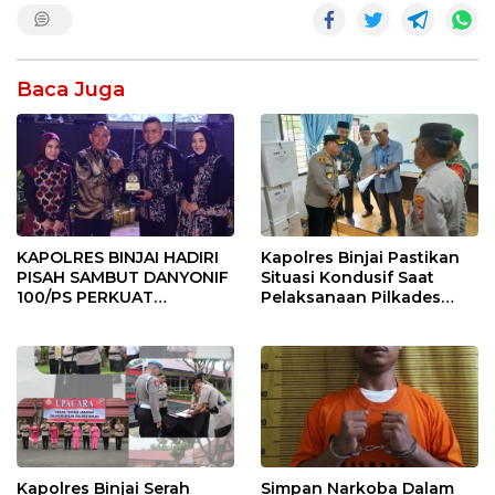
Baca Juga
KAPOLRES BINJAI HADIRI
Kapolres Binjai Pastikan
PISAH SAMBUT DANYONIF
Situasi Kondusif Saat
100/PS PERKUAT
Pelaksanaan Pilkades
SINERGITAS TNI-POLRI
Tandem Hulu-I
Kapolres Binjai Serah
Simpan Narkoba Dalam