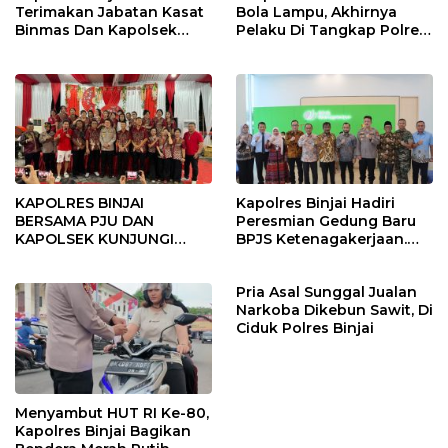
Terimakan Jabatan Kasat
Bola Lampu, Akhirnya
Binmas Dan Kapolsek
Pelaku Di Tangkap Polres
Binjai Utara
Binjai
KAPOLRES BINJAI
Kapolres Binjai Hadiri
BERSAMA PJU DAN
Peresmian Gedung Baru
KAPOLSEK KUNJUNGI
BPJS Ketenagakerjaan.
VIHARA SETIA BUDDHA
“Dorong Perlindungan
BINJAI
Menyeluruh bagi Pekerja”
Pria Asal Sunggal Jualan
Narkoba Dikebun Sawit, Di
Ciduk Polres Binjai
Menyambut HUT RI Ke-80,
Kapolres Binjai Bagikan