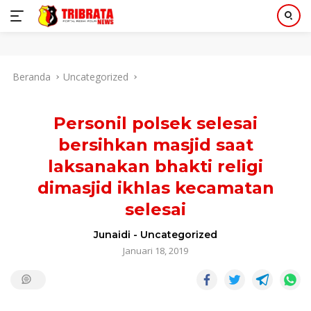
Langsung
Beranda
Uncategorized
ke
konten
Personil polsek selesai
bersihkan masjid saat
laksanakan bhakti religi
dimasjid ikhlas kecamatan
selesai
Junaidi
-
Uncategorized
Januari 18, 2019