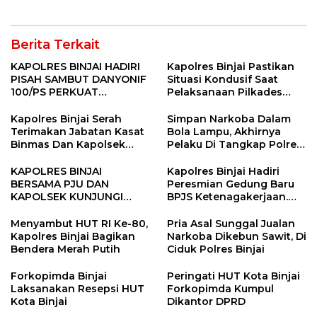
Berita Terkait
KAPOLRES BINJAI HADIRI
Kapolres Binjai Pastikan
PISAH SAMBUT DANYONIF
Situasi Kondusif Saat
100/PS PERKUAT
Pelaksanaan Pilkades
SINERGITAS TNI-POLRI
Tandem Hulu-I
Kapolres Binjai Serah
Simpan Narkoba Dalam
Terimakan Jabatan Kasat
Bola Lampu, Akhirnya
Binmas Dan Kapolsek
Pelaku Di Tangkap Polres
Binjai Utara
Binjai
KAPOLRES BINJAI
Kapolres Binjai Hadiri
BERSAMA PJU DAN
Peresmian Gedung Baru
KAPOLSEK KUNJUNGI
BPJS Ketenagakerjaan.
VIHARA SETIA BUDDHA
“Dorong Perlindungan
BINJAI
Menyeluruh bagi Pekerja”
Menyambut HUT RI Ke-80,
Pria Asal Sunggal Jualan
Kapolres Binjai Bagikan
Narkoba Dikebun Sawit, Di
Bendera Merah Putih
Ciduk Polres Binjai
Forkopimda Binjai
Peringati HUT Kota Binjai
Laksanakan Resepsi HUT
Forkopimda Kumpul
Kota Binjai
Dikantor DPRD