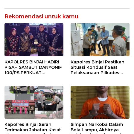
Rekomendasi untuk kamu
KAPOLRES BINJAI HADIRI
Kapolres Binjai Pastikan
PISAH SAMBUT DANYONIF
Situasi Kondusif Saat
100/PS PERKUAT
Pelaksanaan Pilkades
SINERGITAS TNI-POLRI
Tandem Hulu-I
Kapolres Binjai Serah
Simpan Narkoba Dalam
Terimakan Jabatan Kasat
Bola Lampu, Akhirnya