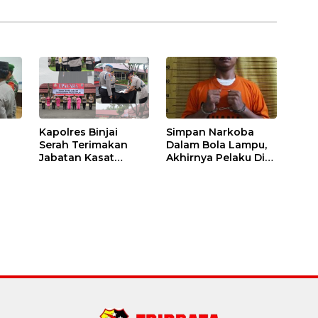
Kapolres Binjai
Simpan Narkoba
Serah Terimakan
Dalam Bola Lampu,
Jabatan Kasat
Akhirnya Pelaku Di
Binmas Dan
Tangkap Polres
m
Kapolsek Binjai
Binjai
Utara