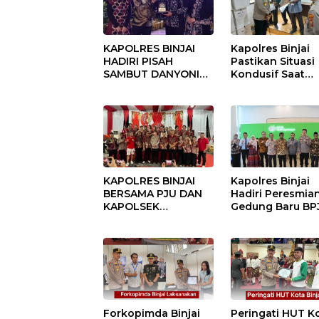
KAPOLRES BINJAI
Kapolres Binjai
HADIRI PISAH
Pastikan Situasi
SAMBUT DANYONIF
Kondusif Saat
100/PS PERKUAT
Pelaksanaan
SINERGITAS TNI-
Pilkades Tande
POLRI
Hulu-I
KAPOLRES BINJAI
Kapolres Binjai
BERSAMA PJU DAN
Hadiri Peresmia
KAPOLSEK
Gedung Baru BP
KUNJUNGI VIHARA
Ketenagakerjaan
SETIA BUDDHA
“Dorong
BINJAI
Perlindungan
Menyeluruh bag
Pekerja”
Forkopimda Binjai
Peringati HUT K