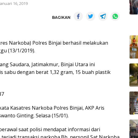
Januari 16, 2019
BAGIKAN
res Narkoba) Polres Binjai berhasil melakukan
gu (13/1/2019).
ng Saudara, Jatimakmur, Binjai Utara ini
is sabu dengan berat 1,32 gram, 15 buah plastik
ata Kasatres Narkoba Polres Binjai, AKP Aris
wanto Ginting. Selasa (15/01).
rawal saat polisi mendapat informasi dari
 terjadi transaksi narkoba.Bb, personil Sat Narkoba