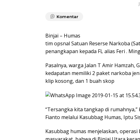
Komentar
Binjai – Humas
tim opsnal Satuan Reserse Narkoba (Sat
penangkapan kepada FL alias Feri . Ming
Pasalnya, warga Jalan T Amir Hamzah, Ga
kedapatan memiliki 2 paket narkoba jen
klip kosong, dan 1 buah skop
“Tersangka kita tangkap di rumahnya,” k
Fianto melalui Kasubbag Humas, Iptu Sis
Kasubbag humas menjelaskan, operasi be
masyarakat, bahwa di Binjai Utara kerap