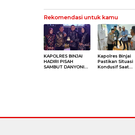
Rekomendasi untuk kamu
KAPOLRES BINJAI
Kapolres Binjai
HADIRI PISAH
Pastikan Situasi
SAMBUT DANYONIF
Kondusif Saat
100/PS PERKUAT
Pelaksanaan
SINERGITAS TNI-
Pilkades Tande
POLRI
Hulu-I