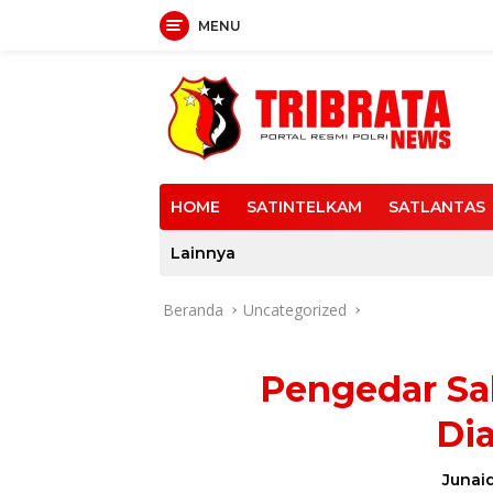
MENU
Langsung
ke
konten
HOME
SATINTELKAM
SATLANTAS
Lainnya
Beranda
Uncategorized
Pengedar Sab
Di
Junaid