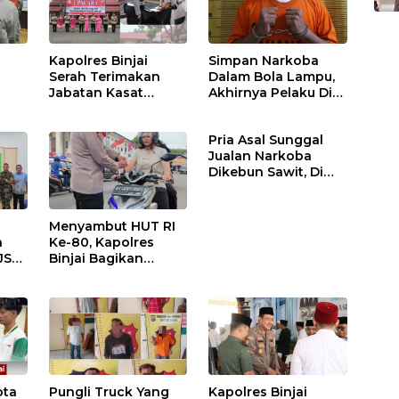
Kapolres Binjai
Simpan Narkoba
Serah Terimakan
Dalam Bola Lampu,
Jabatan Kasat
Akhirnya Pelaku Di
Binmas Dan
Tangkap Polres
m
Kapolsek Binjai
Binjai
Pria Asal Sunggal
Utara
Jualan Narkoba
Dikebun Sawit, Di
Ciduk Polres Binjai
Menyambut HUT RI
n
Ke-80, Kapolres
JS
Binjai Bagikan
.
Bendera Merah Putih
i
ota
Pungli Truck Yang
Kapolres Binjai