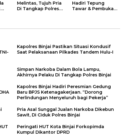
da
Melintas, Tujuh Pria
Hadiri Tepung
r
Di Tangkap Polres
Tawar & Pembukaan
Binjai
Bimbingan Manasik
Haji Kota Binjai
Kapolres Binjai Pastikan Situasi Kondusif
TNI-
Saat Pelaksanaan Pilkades Tandem Hulu-I
n
Simpan Narkoba Dalam Bola Lampu,
Akhirnya Pelaku Di Tangkap Polres Binjai
Kapolres Binjai Hadiri Peresmian Gedung
DDHA
Baru BPJS Ketenagakerjaan. “Dorong
Perlindungan Menyeluruh bagi Pekerja”
i
Pria Asal Sunggal Jualan Narkoba Dikebun
Sawit, Di Ciduk Polres Binjai
 HUT
Peringati HUT Kota Binjai Forkopimda
Kumpul Dikantor DPRD