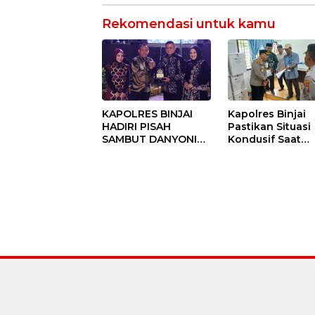
Rekomendasi untuk kamu
KAPOLRES BINJAI
Kapolres Binjai
HADIRI PISAH
Pastikan Situasi
SAMBUT DANYONIF
Kondusif Saat
100/PS PERKUAT
Pelaksanaan
SINERGITAS TNI-
Pilkades Tande
POLRI
Hulu-I