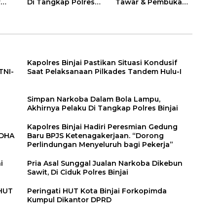
r
Di Tangkap Polres
Tawar & Pembukaan
Binjai
Bimbingan Manasik
Haji Kota Binjai
Kapolres Binjai Pastikan Situasi Kondusif
TNI-
Saat Pelaksanaan Pilkades Tandem Hulu-I
n
Simpan Narkoba Dalam Bola Lampu,
Akhirnya Pelaku Di Tangkap Polres Binjai
Kapolres Binjai Hadiri Peresmian Gedung
DDHA
Baru BPJS Ketenagakerjaan. “Dorong
Perlindungan Menyeluruh bagi Pekerja”
i
Pria Asal Sunggal Jualan Narkoba Dikebun
Sawit, Di Ciduk Polres Binjai
 HUT
Peringati HUT Kota Binjai Forkopimda
Kumpul Dikantor DPRD