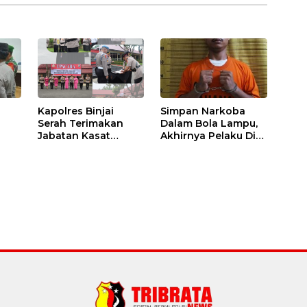
Kapolres Binjai
Simpan Narkoba
Serah Terimakan
Dalam Bola Lampu,
Jabatan Kasat
Akhirnya Pelaku Di
Binmas Dan
Tangkap Polres
m
Kapolsek Binjai
Binjai
Utara