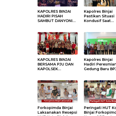
KAPOLRES BINJAI
Kapolres Binjai
HADIRI PISAH
Pastikan Situasi
SAMBUT DANYONIF
Kondusif Saat
100/PS PERKUAT
Pelaksanaan
SINERGITAS TNI-
Pilkades Tande
POLRI
Hulu-I
KAPOLRES BINJAI
Kapolres Binjai
BERSAMA PJU DAN
Hadiri Peresmia
KAPOLSEK
Gedung Baru BP
KUNJUNGI VIHARA
Ketenagakerjaan
SETIA BUDDHA
“Dorong
BINJAI
Perlindungan
Menyeluruh bag
Pekerja”
Forkopimda Binjai
Peringati HUT K
Laksanakan Resepsi
Binjai Forkopim