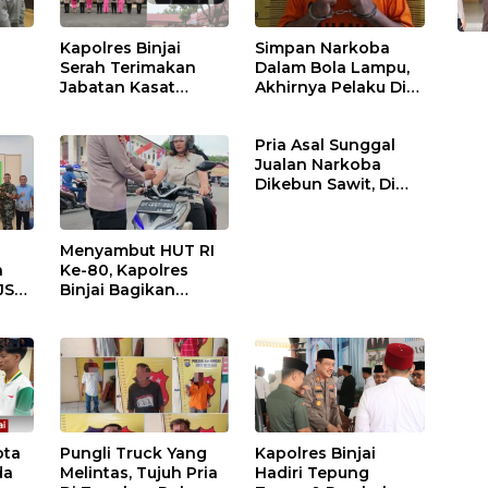
Kapolres Binjai
Simpan Narkoba
Serah Terimakan
Dalam Bola Lampu,
Jabatan Kasat
Akhirnya Pelaku Di
Binmas Dan
Tangkap Polres
m
Kapolsek Binjai
Binjai
Pria Asal Sunggal
Utara
Jualan Narkoba
Dikebun Sawit, Di
Ciduk Polres Binjai
Menyambut HUT RI
n
Ke-80, Kapolres
JS
Binjai Bagikan
.
Bendera Merah Putih
i
ota
Pungli Truck Yang
Kapolres Binjai
da
Melintas, Tujuh Pria
Hadiri Tepung