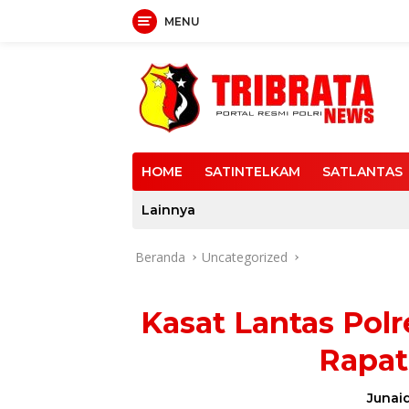
MENU
Langsung
ke
konten
HOME
SATINTELKAM
SATLANTAS
Lainnya
Beranda
Uncategorized
Kasat Lantas Pol
Rapat
Junaid