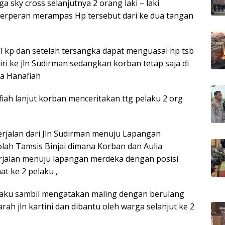
 sky cross selanjutnya 2 orang laki – laki
berperan merampas Hp tersebut dari ke dua tangan
 Tkp dan setelah tersangka dapat menguasai hp tsb
ri ke jln Sudirman sedangkan korban tetap saja di
a Hanafiah
iah lanjut korban menceritakan ttg pelaku 2 org
rjalan dari Jln Sudirman menuju Lapangan
olah Tamsis Binjai dimana Korban dan Aulia
erjalan menuju lapangan merdeka dengan posisi
at ke 2 pelaku ,
laku sambil mengatakan maling dengan berulang
arah jln kartini dan dibantu oleh warga selanjut ke 2