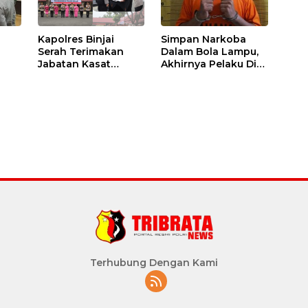
Kapolres Binjai
Simpan Narkoba
Serah Terimakan
Dalam Bola Lampu,
Jabatan Kasat
Akhirnya Pelaku Di
Binmas Dan
Tangkap Polres
m
Kapolsek Binjai
Binjai
Utara
Terhubung Dengan Kami